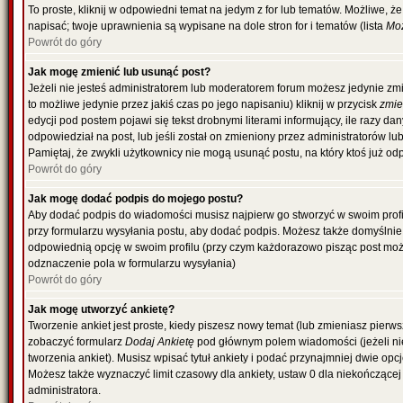
To proste, kliknij w odpowiedni temat na jedym z for lub tematów. Możliwe, 
napisać; twoje uprawnienia są wypisane na dole stron for i tematów (lista
Moż
Powrót do góry
Jak mogę zmienić lub usunąć post?
Jeżeli nie jesteś administratorem lub moderatorem forum możesz jedynie zmi
to możliwe jedynie przez jakiś czas po jego napisaniu) kliknij w przycisk
zmi
edycji pod postem pojawi się tekst drobnymi literami informujący, ile razy da
odpowiedział na post, lub jeśli został on zmieniony przez administratorów l
Pamiętaj, że zwykli użytkownicy nie mogą usunąć postu, na który ktoś już od
Powrót do góry
Jak mogę dodać podpis do mojego postu?
Aby dodać podpis do wiadomości musisz najpierw go stworzyć w swoim profil
przy formularzu wysyłania postu, aby dodać podpis. Możesz także domyślni
odpowiednią opcję w swoim profilu (przy czym każdorazowo pisząc post mo
odznaczenie pola w formularzu wysyłania)
Powrót do góry
Jak mogę utworzyć ankietę?
Tworzenie ankiet jest proste, kiedy piszesz nowy temat (lub zmieniasz pierw
zobaczyć formularz
Dodaj Ankietę
pod głównym polem wiadomości (jeżeli ni
tworzenia ankiet). Musisz wpisać tytuł ankiety i podać przynajmniej dwie o
Możesz także wyznaczyć limit czasowy dla ankiety, ustaw 0 dla niekończącej 
administratora.