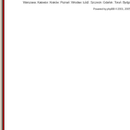
Warszawa : Katowice : Kraków : Poznań : Wrocław : Łódź : Szczecin : Gdańsk : Toruń : Bydgosz
Powered by
phpBB
© 2001, 200