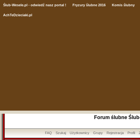
Ślub
-Wesele.pl - odwiedź nasz portal !
Fryzury ślubne 2016
Komis ślubny
AchTeDzieciaki.pl
Forum ślubne Ślub
FAQ
Szukaj
Użytkownicy
Grupy
Rejestracja
Profil