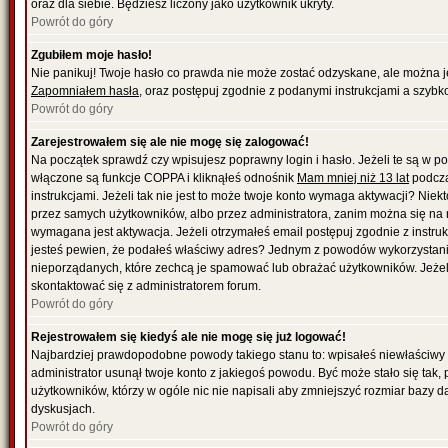
oraz dla siebie. Będziesz liczony jako użytkownik ukryty.
Powrót do góry
Zgubiłem moje hasło!
Nie panikuj! Twoje hasło co prawda nie może zostać odzyskane, ale można je w
Zapomniałem hasła
, oraz postępuj zgodnie z podanymi instrukcjami a szybk
Powrót do góry
Zarejestrowałem się ale nie mogę się zalogować!
Na początek sprawdź czy wpisujesz poprawny login i hasło. Jeżeli te są w 
włączone są funkcje COPPA i kliknąłeś odnośnik
Mam mniej niż 13 lat
podcza
instrukcjami. Jeżeli tak nie jest to może twoje konto wymaga aktywacji? Nie
przez samych użytkowników, albo przez administratora, zanim można się na 
wymagana jest aktywacja. Jeżeli otrzymałeś email postępuj zgodnie z instrukc
jesteś pewien, że podałeś właściwy adres? Jednym z powodów wykorzystania
nieporządanych, które zechcą je spamować lub obrażać użytkowników. Jeżeli
skontaktować się z administratorem forum.
Powrót do góry
Rejestrowałem się kiedyś ale nie mogę się już logować!
Najbardziej prawdopodobne powody takiego stanu to: wpisałeś niewłaściwy logi
administrator usunął twoje konto z jakiegoś powodu. Być może stało się tak,
użytkowników, którzy w ogóle nic nie napisali aby zmniejszyć rozmiar bazy 
dyskusjach.
Powrót do góry