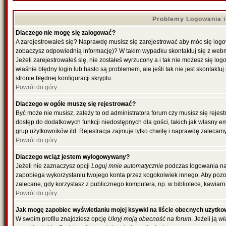
Problemy Logowania i 
Dlaczego nie mogę się zalogować?
A zarejestrowałeś się? Naprawdę musisz się zarejestrować aby móc się logowa
zobaczysz odpowiednią informację)? W takim wypadku skontaktuj się z web
Jeżeli zarejestrowałeś się, nie zostałeś wyrzucony a i tak nie możesz się l
właśnie błędny login lub hasło są problemem, ale jeśli tak nie jest skontakt
stronie błędnej konfiguracji skryptu.
Powrót do góry
Dlaczego w ogóle muszę się rejestrować?
Być może nie musisz, zależy to od administratora forum czy musisz się rejes
dostęp do dodatkowych funkcji niedostępnych dla gości, takich jak własny e
grup użytkowników itd. Rejestracja zajmuje tylko chwilę i naprawdę zalecamy
Powrót do góry
Dlaczego wciąż jestem wylogowywany?
Jeżeli nie zaznaczysz opcji
Loguj mnie automatycznie
podczas logowania na
zapobiega wykorzystaniu twojego konta przez kogokolwiek innego. Aby poz
zalecane, gdy korzystasz z publicznego komputera, np. w bibliotece, kawiarni
Powrót do góry
Jak mogę zapobiec wyświetlaniu mojej ksywki na liście obecnych użytk
W swoim profilu znajdziesz opcję
Ukryj moją obecność na forum
. Jeżeli ją
wł