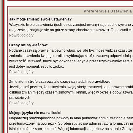
Preferencje i Ustawieni
Jak mogę zmienić swoje ustawienia?
Wszystkie twoje ustawienia (jeśli jesteś zarejestrowany) są przechowywane 
(najczęściej znajduje się na górze strony, chociaż nie zawsze). To pozwoli ci
Powrót do góry
Czasy nie są właściwe!
Podane czasy są prawie na pewno właściwe, ale być może widzisz czasy ze str
zmienić ustawienia twojego profilu, wybierając strefę czasową odpowiednią d
większość ustawień, może być dokonana jedynie przez użytkowników zarejestr
jest dobry moment, żeby to zrobić.
Powrót do góry
Zmieniłem strefę czasową ale czasy są nadal nieprawidłowe!
Jeżeli jesteś pewien, że ustawienia twojej strefy czasowej są poprawne pro
osbługi zmian między czasem zimowym i letnim, więc w okresie obowiązywan
prawdziwych.
Powrót do góry
Mojego języka nie ma na liście!
Najbardziej prawdopodobne powody to albo ponieważ administrator nie zains
przetłumaczony na twój język. Spróbuj spytać się administratora forum, czy 
istnieje możesz sam je zrobić. Więcej informacji znajdziesz na stronie Grupy