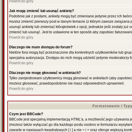
Powrót do góry
Jak mogę zmienić lub usunąć ankietę?
Podobnie jak z postami, ankiety mogą być zmieniane jedynie przez ich twórc
musisz zmienić pierwszy post w danym temacie (z którym zawsze związana jes
usunąć ankietę lub zmieniać którąkolwiek z opcji, jednakże jeśli zostały już
zmienić lub usunąć. Jest to ustawione w ten sposób aby zapobiec fałszowani
Powrót do góry
Dlaczego nie mam dostępu do forum?
Nietóre fora mogą być przeznaczone dla konkretnych użytkowników lub grup. 
specjalna autoryzacja. Dostępu do nich mogą udzielić jedynie moderatorzy fo
Powrót do góry
Dlaczego nie mogę głosować w ankietach?
Tylko zarejestrowani użytkownicy mogą głosować w ankietach (aby zapobiec f
możesz głosować, prawdopodobnie nie masz odpowiednich uprawnień.
Powrót do góry
Formatowanie i Typ
Czym jest BBCode?
BBCode jest specjalną implementacją HTML'a, a możliwość jego używania je
(możesz także wyłączać go dla każdego postu osobno w formularzu wysyłan
zawarte w nawiasach kwadratowych [ i ] a nie < i > oraz oferuje większą kontr