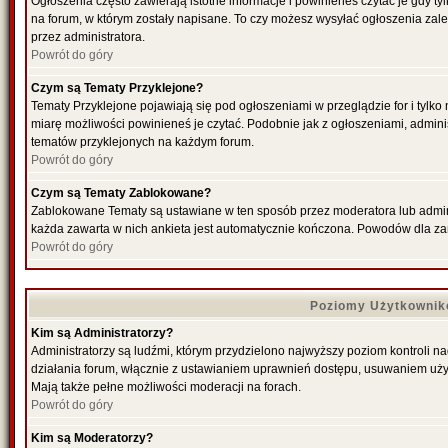
Ogłoszenia często zawierają istotne informacje i powinieneś czytać je gdy ty
na forum, w którym zostały napisane. To czy możesz wysyłać ogłoszenia zal
przez administratora.
Powrót do góry
Czym są Tematy Przyklejone?
Tematy Przyklejone pojawiają się pod ogłoszeniami w przeglądzie for i tylko
miarę możliwości powinieneś je czytać. Podobnie jak z ogłoszeniami, admini
tematów przyklejonych na każdym forum.
Powrót do góry
Czym są Tematy Zablokowane?
Zablokowane Tematy są ustawiane w ten sposób przez moderatora lub admini
każda zawarta w nich ankieta jest automatycznie kończona. Powodów dla za
Powrót do góry
Poziomy Użytkownik
Kim są Administratorzy?
Administratorzy są ludźmi, którym przydzielono najwyższy poziom kontroli n
działania forum, włącznie z ustawianiem uprawnień dostępu, usuwaniem uży
Mają także pełne możliwości moderacji na forach.
Powrót do góry
Kim są Moderatorzy?