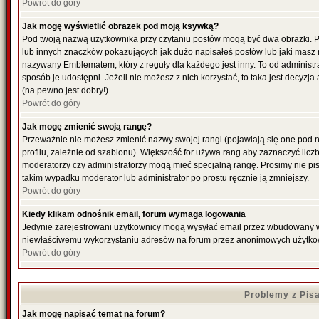
Powrót do góry
Jak mogę wyświetlić obrazek pod moją ksywką?
Pod twoją nazwą użytkownika przy czytaniu postów mogą być dwa obrazki. P
lub innych znaczków pokazujących jak dużo napisałeś postów lub jaki masz 
nazywany Emblematem, który z reguły dla każdego jest inny. To od administr
sposób je udostępni. Jeżeli nie możesz z nich korzystać, to taka jest decyzj
(na pewno jest dobry!)
Powrót do góry
Jak mogę zmienić swoją rangę?
Przeważnie nie możesz zmienić nazwy swojej rangi (pojawiają się one pod 
profilu, zależnie od szablonu). Większość for używa rang aby zaznaczyć liczb
moderatorzy czy administratorzy mogą mieć specjalną rangę. Prosimy nie pis
takim wypadku moderator lub administrator po prostu ręcznie ją zmniejszy.
Powrót do góry
Kiedy klikam odnośnik email, forum wymaga logowania
Jedynie zarejestrowani użytkownicy mogą wysyłać email przez wbudowany w f
niewłaściwemu wykorzystaniu adresów na forum przez anonimowych użytko
Powrót do góry
Problemy z Pis
Jak mogę napisać temat na forum?