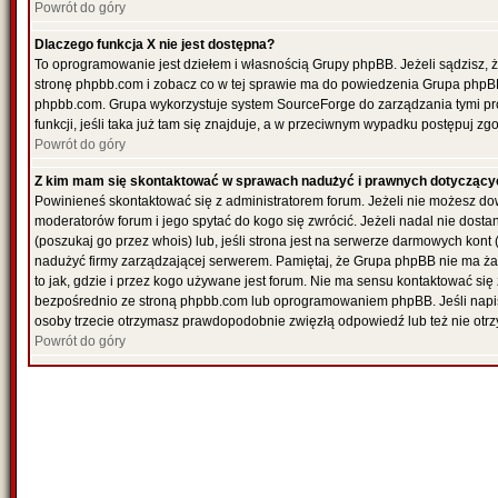
Powrót do góry
Dlaczego funkcja X nie jest dostępna?
To oprogramowanie jest dziełem i własnością Grupy phpBB. Jeżeli sądzisz, 
stronę phpbb.com i zobacz co w tej sprawie ma do powiedzenia Grupa phpBB
phpbb.com. Grupa wykorzystuje system SourceForge do zarządzania tymi pr
funkcji, jeśli taka już tam się znajduje, a w przeciwnym wypadku postępuj z
Powrót do góry
Z kim mam się skontaktować w sprawach nadużyć i prawnych dotyczący
Powinieneś skontaktować się z administratorem forum. Jeżeli nie możesz dowi
moderatorów forum i jego spytać do kogo się zwrócić. Jeżeli nadal nie dost
(poszukaj go przez whois) lub, jeśli strona jest na serwerze darmowych kont (re
nadużyć firmy zarządzającej serwerem. Pamiętaj, że Grupa phpBB nie ma ża
to jak, gdzie i przez kogo używane jest forum. Nie ma sensu kontaktować 
bezpośrednio ze stroną phpbb.com lub oprogramowaniem phpBB. Jeśli napi
osoby trzecie otrzymasz prawdopodobnie zwięzłą odpowiedź lub też nie otrz
Powrót do góry