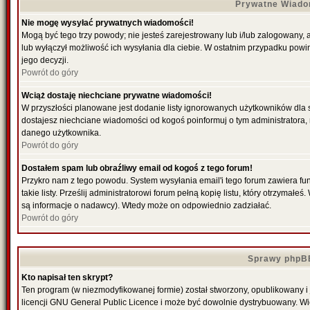
Prywatne Wiado
Nie mogę wysyłać prywatnych wiadomości!
Mogą być tego trzy powody; nie jesteś zarejestrowany lub i/lub zalogowany,
lub wyłączył możliwość ich wysyłania dla ciebie. W ostatnim przypadku powi
jego decyzji.
Powrót do góry
Wciąż dostaję niechciane prywatne wiadomości!
W przyszłości planowane jest dodanie listy ignorowanych użytkowników dla
dostajesz niechciane wiadomości od kogoś poinformuj o tym administratora
danego użytkownika.
Powrót do góry
Dostałem spam lub obraźliwy email od kogoś z tego forum!
Przykro nam z tego powodu. System wysyłania email'i tego forum zawiera fu
takie listy. Prześlij administratorowi forum pełną kopię listu, który otrzymał
są informacje o nadawcy). Wtedy może on odpowiednio zadziałać.
Powrót do góry
Sprawy phpB
Kto napisał ten skrypt?
Ten program (w niezmodyfikowanej formie) został stworzony, opublikowany i
licencji GNU General Public Licence i może być dowolnie dystrybuowany. W