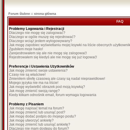
Forum ślubne :: strona główna
FAQ
Problemy Logowania i Rejestracji
Dlaczego nie mogę się zalogować?
Dlaczego w ogóle muszę się rejestrować?
Dlaczego wciąż jestem wylogowywany?
Jak mogę zapobiec wyświetlaniu mojej ksywki na liście obecnych użytkown
Zgubiłem moje hasło!
Zarejestrowałem się ale nie mogę się zalogować!
Rejestrowałem się kiedyś ale nie mogę się już logować!
Preferencje i Ustawienia Użytkowników
Jak mogę zmienić swoje ustawienia?
Czasy nie są właściwe!
Zmieniłem strefę czasową ale czasy są nadal nieprawidłowe!
Mojego języka nie ma na liście!
Jak mogę wyświetlić obrazek pod moją ksywką?
Jak mogę zmienić swoją rangę?
Kiedy klikam odnośnik email, forum wymaga logowania
Problemy z Pisaniem
Jak mogę napisać temat na forum?
Jak mogę zmienić lub usunąć post?
Jak mogę dodać podpis do mojego postu?
Jak mogę utworzyć ankietę?
Jak mogę zmienić lub usunąć ankietę?
Dlaczego nie mam dostępu do forum?