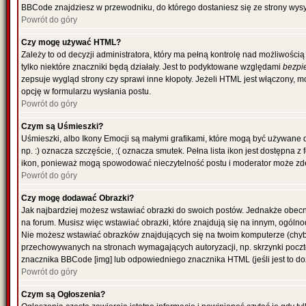
BBCode znajdziesz w przewodniku, do którego dostaniesz się ze strony wysy
Powrót do góry
Czy mogę używać HTML?
Zależy to od decyzji administratora, który ma pełną kontrolę nad możliwoś
tylko niektóre znaczniki będą działały. Jest to podyktowane względami
bezpi
zepsuje wygląd strony czy sprawi inne kłopoty. Jeżeli HTML jest włączony,
opcję w formularzu wysłania postu.
Powrót do góry
Czym są Uśmieszki?
Uśmieszki, albo Ikony Emocji są małymi grafikami, które mogą być używane 
np. :) oznacza szczęście, :( oznacza smutek. Pełna lista ikon jest dostępna 
ikon, ponieważ mogą spowodować nieczytelność postu i moderator może zde
Powrót do góry
Czy mogę dodawać Obrazki?
Jak najbardziej możesz wstawiać obrazki do swoich postów. Jednakże obecn
na forum. Musisz więc wstawiać obrazki, które znajdują się na innym, ogólno
Nie możesz wstawiać obrazków znajdujących się na twoim komputerze (chyb
przechowywanych na stronach wymagających autoryzacji, np. skrzynki poczto
znacznika BBCode [img] lub odpowiedniego znacznika HTML (jeśli jest to d
Powrót do góry
Czym są Ogłoszenia?