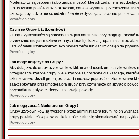
Moderatorzy są osobami (albo grupami osób), których zadaniem jest dogląda
lub usuwania postów oraz blokowania, odblokowywania, przenoszenia, usuwa
czuwają aby ludzie nie schodzili
z tematu
w dyskusjach oraz nie publikowali
Powrót do góry
Czym są Grupy Użytkowników?
Grupy Użytkowników są sposobem, w jaki administratorzy mogą grupować uż
przeważnie nie jest możliwe w innych forach) i każda grupa może mieć włas
ustawić wielu użytkowników jako moderatorów lub dać im dostęp do prywatne
Powrót do góry
Jak mogę dołączyć do Grupy?
Aby dołączyć do grupy użytkowników kliknij w odnośnik grup użytkowników n
przeglądać wszystkie grupy. Nie wszystkie są dostępne dla każdego, niektó
członkowstwo. Jeżeli grupa jest otwarta możesz poprosić o członkowstwo kli
zaakceptowana przez moderatora grupy, przy czym może on spytać o powód 
przypadku negatywnej decyzji, ma swoje powody.
Powrót do góry
Jak mogę zostać Moderatorem Grupy?
Grupy użytkowników są tworzone przez administratora forum i to on wyznacz
grupy powinieneś w pierwszej kolejności z nim się skontaktować, na przykł
Powrót do góry