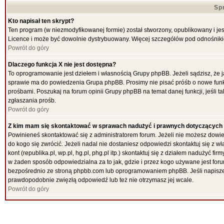
Sp
Kto napisał ten skrypt?
Ten program (w niezmodyfikowanej formie) został stworzony, opublikowany i je
Licence i może być dowolnie dystrybuowany. Więcej szczegółów pod odnośnik
Powrót do góry
Dlaczego funkcja X nie jest dostępna?
To oprogramowanie jest dziełem i własnością Grupy phpBB. Jeżeli sądzisz, że 
sprawie ma do powiedzenia Grupa phpBB. Prosimy nie pisać próśb o nowe funk
prośbami. Poszukaj na forum opinii Grupy phpBB na temat danej funkcji, jeśli
zgłaszania prośb.
Powrót do góry
Z kim mam się skontaktować w sprawach nadużyć i prawnych dotyczących
Powinieneś skontaktować się z administratorem forum. Jeżeli nie możesz dowied
do kogo się zwrócić. Jeżeli nadal nie dostaniesz odpowiedzi skontaktuj się z w
kont (republika.pl, wp.pl, hg.pl, phg.pl itp.) skontaktuj się z działem nadużyć 
w żaden sposób odpowiedzialna za to jak, gdzie i przez kogo używane jest f
bezpośrednio ze stroną phpbb.com lub oprogramowaniem phpBB. Jeśli napiszes
prawdopodobnie zwięzłą odpowiedź lub też nie otrzymasz jej wcale.
Powrót do góry