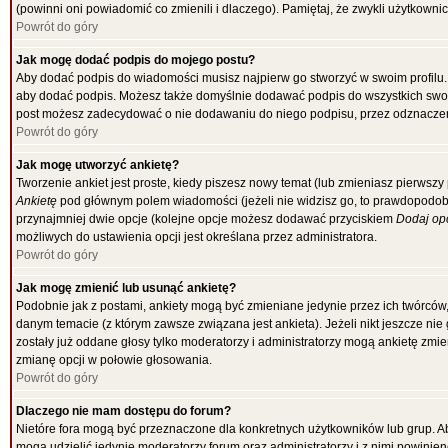
(powinni oni powiadomić co zmienili i dlaczego). Pamiętaj, że zwykli użytkowni
Powrót do góry
Jak mogę dodać podpis do mojego postu?
Aby dodać podpis do wiadomości musisz najpierw go stworzyć w swoim profilu.
aby dodać podpis. Możesz także domyślnie dodawać podpis do wszystkich swo
post możesz zadecydować o nie dodawaniu do niego podpisu, przez odznaczen
Powrót do góry
Jak mogę utworzyć ankietę?
Tworzenie ankiet jest proste, kiedy piszesz nowy temat (lub zmieniasz pierwsz
Ankietę
pod głównym polem wiadomości (jeżeli nie widzisz go, to prawdopodobni
przynajmniej dwie opcje (kolejne opcje możesz dodawać przyciskiem
Dodaj op
możliwych do ustawienia opcji jest określana przez administratora.
Powrót do góry
Jak mogę zmienić lub usunąć ankietę?
Podobnie jak z postami, ankiety mogą być zmieniane jedynie przez ich twórców
danym temacie (z którym zawsze związana jest ankieta). Jeżeli nikt jeszcze nie
zostały już oddane głosy tylko moderatorzy i administratorzy mogą ankietę zmi
zmianę opcji w połowie głosowania.
Powrót do góry
Dlaczego nie mam dostępu do forum?
Nietóre fora mogą być przeznaczone dla konkretnych użytkowników lub grup. Aby
mogą udzielić jedynie moderatorzy forum oraz administratorzy i z nimi powinie