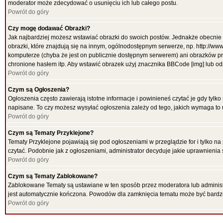
moderator może zdecydować o usunięciu ich lub całego postu.
Powrót do góry
Czy mogę dodawać Obrazki?
Jak najbardziej możesz wstawiać obrazki do swoich postów. Jednakże obecnie 
obrazki, które znajdują się na innym, ogólnodostępnym serwerze, np. http://ww
komputerze (chyba że jest on publicznie dostępnym serwerem) ani obrazków p
chronione hasłem itp. Aby wstawić obrazek użyj znacznika BBCode [img] lub od
Powrót do góry
Czym są Ogłoszenia?
Ogłoszenia często zawierają istotne informacje i powinieneś czytać je gdy tylko
napisane. To czy możesz wysyłać ogłoszenia zależy od tego, jakich wymaga to 
Powrót do góry
Czym są Tematy Przyklejone?
Tematy Przyklejone pojawiają się pod ogłoszeniami w przeglądzie for i tylko na
czytać. Podobnie jak z ogłoszeniami, administrator decyduje jakie uprawnieni
Powrót do góry
Czym są Tematy Zablokowane?
Zablokowane Tematy są ustawiane w ten sposób przez moderatora lub administr
jest automatycznie kończona. Powodów dla zamknięcia tematu może być bardz
Powrót do góry