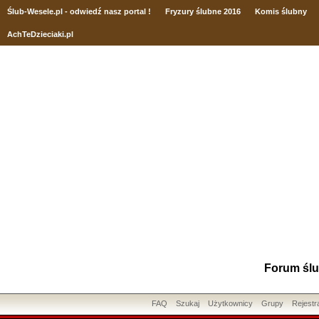
Ślub
-Wesele.pl - odwiedź nasz portal !
Fryzury ślubne 2016
Komis ślubny
AchTeDzieciaki.pl
Forum ślu
FAQ
Szukaj
Użytkownicy
Grupy
Rejestr