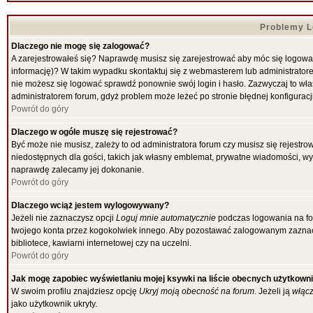
Problemy Lo
Dlaczego nie mogę się zalogować?
A zarejestrowałeś się? Naprawdę musisz się zarejestrować aby móc się logować
informację)? W takim wypadku skontaktuj się z webmasterem lub administratorem
nie możesz się logować sprawdź ponownie swój login i hasło. Zazwyczaj to właśni
administratorem forum, gdyż problem może leżeć po stronie błędnej konfiguracji
Powrót do góry
Dlaczego w ogóle muszę się rejestrować?
Być może nie musisz, zależy to od administratora forum czy musisz się rejestr
niedostępnych dla gości, takich jak własny emblemat, prywatne wiadomości, wysy
naprawdę zalecamy jej dokonanie.
Powrót do góry
Dlaczego wciąż jestem wylogowywany?
Jeżeli nie zaznaczysz opcji
Loguj mnie automatycznie
podczas logowania na f
twojego konta przez kogokolwiek innego. Aby pozostawać zalogowanym zaznacz 
bibliotece, kawiarni internetowej czy na uczelni.
Powrót do góry
Jak mogę zapobiec wyświetlaniu mojej ksywki na liście obecnych użytkown
W swoim profilu znajdziesz opcję
Ukryj moją obecność na forum
. Jeżeli ją
włąc
jako użytkownik ukryty.