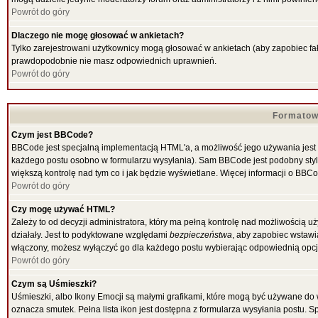
Powrót do góry
Dlaczego nie mogę głosować w ankietach?
Tylko zarejestrowani użytkownicy mogą głosować w ankietach (aby zapobiec fał
prawdopodobnie nie masz odpowiednich uprawnień.
Powrót do góry
Formatow
Czym jest BBCode?
BBCode jest specjalną implementacją HTML'a, a możliwość jego używania jest
każdego postu osobno w formularzu wysyłania). Sam BBCode jest podobny stylow
większą kontrolę nad tym co i jak będzie wyświetlane. Więcej informacji o BBC
Powrót do góry
Czy mogę używać HTML?
Zależy to od decyzji administratora, który ma pełną kontrolę nad możliwością
działały. Jest to podyktowane względami
bezpieczeństwa
, aby zapobiec wstawia
włączony, możesz wyłączyć go dla każdego postu wybierając odpowiednią opcję
Powrót do góry
Czym są Uśmieszki?
Uśmieszki, albo Ikony Emocji są małymi grafikami, które mogą być używane do w
oznacza smutek. Pełna lista ikon jest dostępna z formularza wysyłania postu.