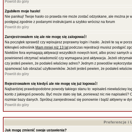
Powrót do góry
Zgubiłem moje hasło!
Nie panikuj! Twoje hasło co prawda nie może zostać odzyskane, ale można je wyc
postępuj zgodnie z podanymi instrukcjami a szybko wrócisz na forum
Powrót do góry
Zarejestrowałem się ale nie mogę się zalogować!
Na początek sprawdź czy wpisujesz poprawny login i hasło. Jeżeli te są w por
kliknąłeś odnośnik
Mam mniej niż 13 lat
podczas rejestracji musisz postąpić zgo
Niektóre fora wymagają aktywacji wszystkich nowych kont, albo przez samych uż
powinieneś otrzymać wiadomość czy wymagana jest aktywacja. Jeżeli otrzymałeś 
czy jesteś pewien, że podałeś właściwy adres? Jednym z powodów wykorzystani
spamować lub obrażać użytkowników. Jeżeli jesteś pewien, że podałeś właściwy
Powrót do góry
Rejestrowałem się kiedyś ale nie mogę się już logować!
Najbardziej prawdopodobne powody takiego stanu to: wpisałeś niewłaściwy login i
konto z jakiegoś powodu. Być może stało się tak, ponieważ nic nie napisałeś? 
rozmiar bazy danych. Spróbuj zarejestrować się ponownie i bądź aktywny w dy
Powrót do góry
Preferencje i
Jak mogę zmienić swoje ustawienia?