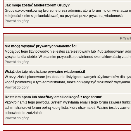
Jak mogę zostać Moderatorem Grupy?
Grupy użytkowników są tworzone przez administratora forum i to on wyznacza 
kolejności z nim się skontaktować, na przykład przez prywatną wiadomość.
Powrót do góry
Prywa
Nie mogę wysyłać prywatnych wiadomości!
Mogą być tego trzy powody; nie jesteś zarejestrowany lub i/lub zalogowany, ad
wysyłania dla ciebie. W ostatnim przypadku powinieneś skontaktować się z admi
Powrót do góry
Wciąż dostaję niechciane prywatne wiadomości!
W przyszłości planowane jest dodanie listy ignorowanych użytkowników dla sy
kogoś poinformuj o tym administratora, może on wyłączyć możliwość wysyłani
Powrót do góry
Dostałem spam lub obraźliwy email od kogoś z tego forum!
Przykro nam z tego powodu. System wysyłania email'i tego forum zawiera funkcje 
administratorowi forum pełną kopię listu, który otrzymałeś. Ważne jest by zawi
odpowiednio zadziałać.
Powrót do góry