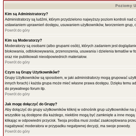
Poziomy U
Kim są Administratorzy?
Administratorzy są ludźmi, którym przydzielono najwyższy poziom kontroli nad 
ustawianiem uprawnień dostępu, usuwaniem użytkowników, tworzeniem grup, ok
Powrót do góry
Kim są Moderatorzy?
Moderatorzy są osobami (albo grupami osób), których zadaniem jest doglądani
blokowania, odblokowywania, przenoszenia, usuwania i dzielenia tematów w for
oraz nie publikowali nieodpowiednich materiałow.
Powrót do góry
Czym są Grupy Użytkowników?
Grupy Użytkowników są sposobem, w jaki administratorzy mogą grupować użytk
innych forach) i każda grupa może mieć własne prawa dostępu. Dzięku temu ad
do prywatnego forum itp.
Powrót do góry
Jak mogę dołączyć do Grupy?
Aby dołączyć do grupy użytkowników kliknij w odnośnik grup użytkowników na g
wszystkie są dostępne dla każdego, niektóre mogą być zamknięte a inne mogą 
klikając w odpowiedni przycisk. Twoja prośba musi zostać zaakceptowana przez
nagabywać moderatora w przypadku negatywnej decyzji, ma swoje powody.
Powrót do góry