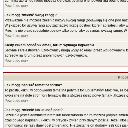
administratora i do niego możesz kierować pytania o jej powód (na pewno jest d
Powrót do góry
Jak mogę zmienić swoją rangę?
Przeważnie nie możesz zmienić nazwy swojej rangi (pojawiają się one pod nazw
Większość for używa rang aby zaznaczyć liczbę postów, które napisałeś, i aby 
Prosimy nie pisać specjalnie postów tylko po to, aby otrzymać wyższą rangę. W 
Powrót do góry
Kiedy klikam odnośnik email, forum wymaga logowania
Jedynie zarejestrowani użytkownicy mogą wysyłać email przez wbudowany w for
adresów na forum przez anonimowych użytkowników.
Powrót do góry
Prob
Jak mogę napisać temat na forum?
To proste, kliknij w odpowiedni temat na jedym z for lub tematów. Możliwe, że 
wypisane na dole stron for i tematów (lista
Możesz pisać nowe tematy, Możesz gł
Powrót do góry
Jak mogę zmienić lub usunąć post?
Jeżeli nie jesteś administratorem lub moderatorem forum możesz jedynie zmieni
czas po jego napisaniu) kliknij w przycisk
zmień
przy danym poście. Jeżeli ktoś 
informujący, ile razy dany post zmieniano. Nie zostanie on dodany jeśli ktoś ju