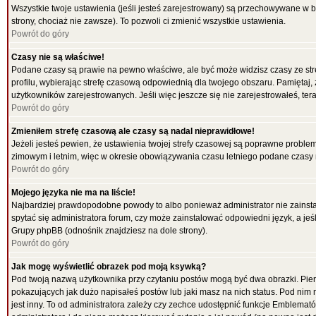
Wszystkie twoje ustawienia (jeśli jesteś zarejestrowany) są przechowywane w b
strony, chociaż nie zawsze). To pozwoli ci zmienić wszystkie ustawienia.
Powrót do góry
Czasy nie są właściwe!
Podane czasy są prawie na pewno właściwe, ale być może widzisz czasy ze strefy
profilu, wybierając strefę czasową odpowiednią dla twojego obszaru. Pamiętaj,
użytkowników zarejestrowanych. Jeśli więc jeszcze się nie zarejestrowałeś, tera
Powrót do góry
Zmieniłem strefę czasową ale czasy są nadal nieprawidłowe!
Jeżeli jesteś pewien, że ustawienia twojej strefy czasowej są poprawne probl
zimowym i letnim, więc w okresie obowiązywania czasu letniego podane czasy 
Powrót do góry
Mojego języka nie ma na liście!
Najbardziej prawdopodobne powody to albo ponieważ administrator nie zainstal
spytać się administratora forum, czy może zainstalować odpowiedni język, a jeśl
Grupy phpBB (odnośnik znajdziesz na dole strony).
Powrót do góry
Jak mogę wyświetlić obrazek pod moją ksywką?
Pod twoją nazwą użytkownika przy czytaniu postów mogą być dwa obrazki. Pier
pokazujących jak dużo napisałeś postów lub jaki masz na nich status. Pod ni
jest inny. To od administratora zależy czy zechce udostępnić funkcje Emblematów 