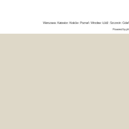
Warszawa : Katowice : Kraków : Poznań : Wrocław : Łódź : Szczecin : Gdańsk 
Powered by
p