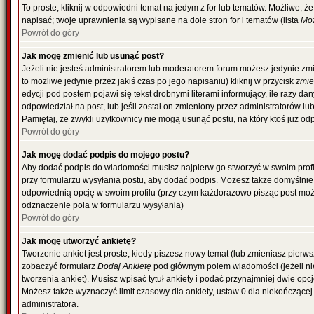
To proste, kliknij w odpowiedni temat na jedym z for lub tematów. Możliwe, 
napisać; twoje uprawnienia są wypisane na dole stron for i tematów (lista
Moż
Powrót do góry
Jak mogę zmienić lub usunąć post?
Jeżeli nie jesteś administratorem lub moderatorem forum możesz jedynie zmi
to możliwe jedynie przez jakiś czas po jego napisaniu) kliknij w przycisk
zmi
edycji pod postem pojawi się tekst drobnymi literami informujący, ile razy da
odpowiedział na post, lub jeśli został on zmieniony przez administratorów l
Pamiętaj, że zwykli użytkownicy nie mogą usunąć postu, na który ktoś już od
Powrót do góry
Jak mogę dodać podpis do mojego postu?
Aby dodać podpis do wiadomości musisz najpierw go stworzyć w swoim profil
przy formularzu wysyłania postu, aby dodać podpis. Możesz także domyślni
odpowiednią opcję w swoim profilu (przy czym każdorazowo pisząc post mo
odznaczenie pola w formularzu wysyłania)
Powrót do góry
Jak mogę utworzyć ankietę?
Tworzenie ankiet jest proste, kiedy piszesz nowy temat (lub zmieniasz pierw
zobaczyć formularz
Dodaj Ankietę
pod głównym polem wiadomości (jeżeli ni
tworzenia ankiet). Musisz wpisać tytuł ankiety i podać przynajmniej dwie o
Możesz także wyznaczyć limit czasowy dla ankiety, ustaw 0 dla niekończącej 
administratora.