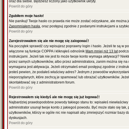
oraz dla siebie. Będziesz liczony jako użytkownik ukryty.
Powrót do góry
Zgubiłem moje hasło!
Nie panikuj! Twoje hasło co prawda nie może zostać odzyskane, ale można je w
Zapomniałem hasła
, oraz postępuj zgodnie z podanymi instrukcjami a szybk
Powrót do góry
Zarejestrowałem się ale nie mogę się zalogować!
Na początek sprawdź czy wpisujesz poprawny login i hasło. Jeżeli te są w 
włączone są funkcje COPPA i kliknąłeś odnośnik
Mam mniej niż 13 lat
podcza
instrukcjami. Jeżeli tak nie jest to może twoje konto wymaga aktywacji? Nie
przez samych użytkowników, albo przez administratora, zanim można się na 
wymagana jest aktywacja. Jeżeli otrzymałeś email postępuj zgodnie z instrukc
jesteś pewien, że podałeś właściwy adres? Jednym z powodów wykorzystania
nieporządanych, które zechcą je spamować lub obrażać użytkowników. Jeżeli
skontaktować się z administratorem forum.
Powrót do góry
Rejestrowałem się kiedyś ale nie mogę się już logować!
Najbardziej prawdopodobne powody takiego stanu to: wpisałeś niewłaściwy logi
administrator usunął twoje konto z jakiegoś powodu. Być może stało się tak,
użytkowników, którzy w ogóle nic nie napisali aby zmniejszyć rozmiar bazy 
dyskusjach.
Powrót do góry