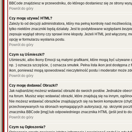
BBCode znajdziesz w przewodniku, do którego dostaniesz się ze strony wysy
Powrót do góry
Czy mogę używać HTML?
Zależy to od decyzji administratora, który ma pełną kontrolę nad możliwoś
tylko niektóre znaczniki będą działały. Jest to podyktowane względami
bezpi
zepsuje wygląd strony czy sprawi inne kłopoty. Jeżeli HTML jest włączony,
opcję w formularzu wysłania postu.
Powrót do góry
Czym są Uśmieszki?
Uśmieszki, albo Ikony Emocji są małymi grafikami, które mogą być używane 
np. :) oznacza szczęście, :( oznacza smutek. Pełna lista ikon jest dostępna 
ikon, ponieważ mogą spowodować nieczytelność postu i moderator może zde
Powrót do góry
Czy mogę dodawać Obrazki?
Jak najbardziej możesz wstawiać obrazki do swoich postów. Jednakże obecn
na forum. Musisz więc wstawiać obrazki, które znajdują się na innym, ogólno
Nie możesz wstawiać obrazków znajdujących się na twoim komputerze (chyb
przechowywanych na stronach wymagających autoryzacji, np. skrzynki poczto
znacznika BBCode [img] lub odpowiedniego znacznika HTML (jeśli jest to d
Powrót do góry
Czym są Ogłoszenia?