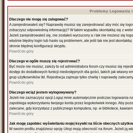
Problemy Logowania i 
Dlaczego nie mogę się zalogować?
A zarejestrowałeś się? Naprawdę musisz się zarejestrować aby móc się logowa
zobaczysz odpowiednią informację)? W takim wypadku skontaktuj się z web
Jeżeli zarejestrowałeś się, nie zostałeś wyrzucony a i tak nie możesz się l
właśnie błędny login lub hasło są problemem, ale jeśli tak nie jest skontakt
stronie błędnej konfiguracji skryptu.
Powrót do góry
Dlaczego w ogóle muszę się rejestrować?
Być może nie musisz, zależy to od administratora forum czy musisz się rejes
dostęp do dodatkowych funkcji niedostępnych dla gości, takich jak własny e
grup użytkowników itd. Rejestracja zajmuje tylko chwilę i naprawdę zalecamy
Powrót do góry
Dlaczego wciąż jestem wylogowywany?
Jeżeli nie zaznaczysz opcji
Loguj mnie automatycznie
podczas logowania na
zapobiega wykorzystaniu twojego konta przez kogokolwiek innego. Aby poz
zalecane, gdy korzystasz z publicznego komputera, np. w bibliotece, kawiarni
Powrót do góry
Jak mogę zapobiec wyświetlaniu mojej ksywki na liście obecnych użytk
W swoim profilu znajdziesz opcję
Ukryj moją obecność na forum
. Jeżeli ją
wł