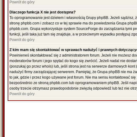
Powrót do góry
Dlaczego funkcja X nie jest dostępna?
To oprogramowanie jest dziełem i własnością Grupy phpBB. Jeżeli sądzisz, 
stronę phpbb.com i zobacz co w tej sprawie ma do powiedzenia Grupa phpBB
phpbb.com. Grupa wykorzystuje system SourceForge do zarządzania tymi pr
funkcji, jeśli taka już tam się znajduje, a w przeciwnym wypadku postępuj z
Powrót do góry
Z kim mam się skontaktować w sprawach nadużyć i prawnych dotyczący
Powinieneś skontaktować się z administratorem forum. Jeżeli nie możesz dowi
moderatorów forum i jego spytać do kogo się zwrócić. Jeżeli nadal nie dost
(poszukaj go przez whois) lub, jeśli strona jest na serwerze darmowych kont (re
nadużyć firmy zarządzającej serwerem. Pamiętaj, że Grupa phpBB nie ma ża
to jak, gdzie i przez kogo używane jest forum. Nie ma sensu kontaktować 
bezpośrednio ze stroną phpbb.com lub oprogramowaniem phpBB. Jeśli napi
osoby trzecie otrzymasz prawdopodobnie zwięzłą odpowiedź lub też nie otrz
Powrót do góry