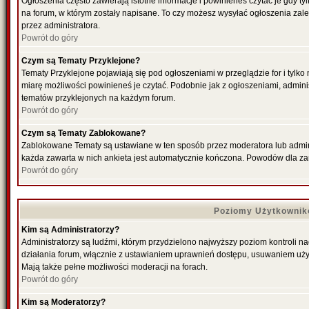
Ogłoszenia często zawierają istotne informacje i powinieneś czytać je gdy ty
na forum, w którym zostały napisane. To czy możesz wysyłać ogłoszenia zal
przez administratora.
Powrót do góry
Czym są Tematy Przyklejone?
Tematy Przyklejone pojawiają się pod ogłoszeniami w przeglądzie for i tylko
miarę możliwości powinieneś je czytać. Podobnie jak z ogłoszeniami, admini
tematów przyklejonych na każdym forum.
Powrót do góry
Czym są Tematy Zablokowane?
Zablokowane Tematy są ustawiane w ten sposób przez moderatora lub admini
każda zawarta w nich ankieta jest automatycznie kończona. Powodów dla za
Powrót do góry
Poziomy Użytkownik
Kim są Administratorzy?
Administratorzy są ludźmi, którym przydzielono najwyższy poziom kontroli n
działania forum, włącznie z ustawianiem uprawnień dostępu, usuwaniem uży
Mają także pełne możliwości moderacji na forach.
Powrót do góry
Kim są Moderatorzy?