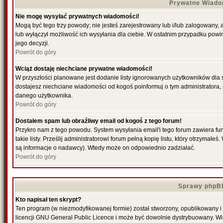
Prywatne Wiado
Nie mogę wysyłać prywatnych wiadomości!
Mogą być tego trzy powody; nie jesteś zarejestrowany lub i/lub zalogowany,
lub wyłączył możliwość ich wysyłania dla ciebie. W ostatnim przypadku powi
jego decyzji.
Powrót do góry
Wciąż dostaję niechciane prywatne wiadomości!
W przyszłości planowane jest dodanie listy ignorowanych użytkowników dla
dostajesz niechciane wiadomości od kogoś poinformuj o tym administratora
danego użytkownika.
Powrót do góry
Dostałem spam lub obraźliwy email od kogoś z tego forum!
Przykro nam z tego powodu. System wysyłania email'i tego forum zawiera fu
takie listy. Prześlij administratorowi forum pełną kopię listu, który otrzymał
są informacje o nadawcy). Wtedy może on odpowiednio zadziałać.
Powrót do góry
Sprawy phpB
Kto napisał ten skrypt?
Ten program (w niezmodyfikowanej formie) został stworzony, opublikowany i
licencji GNU General Public Licence i może być dowolnie dystrybuowany. W