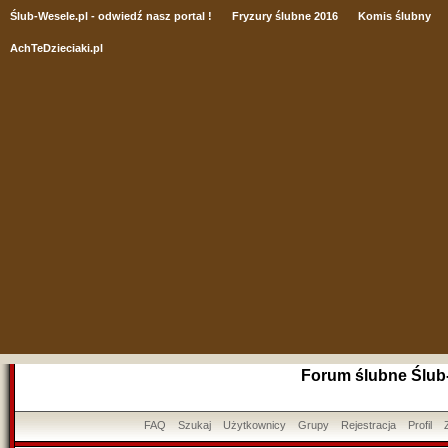
Ślub
-Wesele.pl - odwiedź nasz portal !
Fryzury ślubne 2016
Komis ślubny
AchTeDzieciaki.pl
Forum ślubne Ślub
FAQ
Szukaj
Użytkownicy
Grupy
Rejestracja
Profil