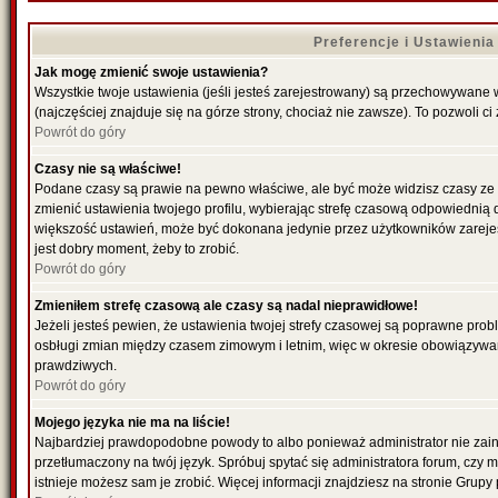
Preferencje i Ustawieni
Jak mogę zmienić swoje ustawienia?
Wszystkie twoje ustawienia (jeśli jesteś zarejestrowany) są przechowywane 
(najczęściej znajduje się na górze strony, chociaż nie zawsze). To pozwoli ci
Powrót do góry
Czasy nie są właściwe!
Podane czasy są prawie na pewno właściwe, ale być może widzisz czasy ze str
zmienić ustawienia twojego profilu, wybierając strefę czasową odpowiednią d
większość ustawień, może być dokonana jedynie przez użytkowników zarejestr
jest dobry moment, żeby to zrobić.
Powrót do góry
Zmieniłem strefę czasową ale czasy są nadal nieprawidłowe!
Jeżeli jesteś pewien, że ustawienia twojej strefy czasowej są poprawne pro
osbługi zmian między czasem zimowym i letnim, więc w okresie obowiązywan
prawdziwych.
Powrót do góry
Mojego języka nie ma na liście!
Najbardziej prawdopodobne powody to albo ponieważ administrator nie zains
przetłumaczony na twój język. Spróbuj spytać się administratora forum, czy 
istnieje możesz sam je zrobić. Więcej informacji znajdziesz na stronie Grupy