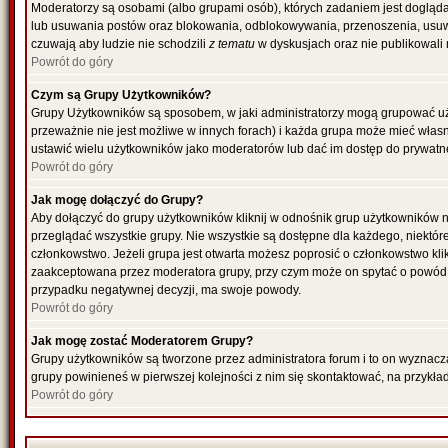
Moderatorzy są osobami (albo grupami osób), których zadaniem jest dogląda
lub usuwania postów oraz blokowania, odblokowywania, przenoszenia, usuwa
czuwają aby ludzie nie schodzili
z tematu
w dyskusjach oraz nie publikowali
Powrót do góry
Czym są Grupy Użytkowników?
Grupy Użytkowników są sposobem, w jaki administratorzy mogą grupować uż
przeważnie nie jest możliwe w innych forach) i każda grupa może mieć włas
ustawić wielu użytkowników jako moderatorów lub dać im dostęp do prywatne
Powrót do góry
Jak mogę dołączyć do Grupy?
Aby dołączyć do grupy użytkowników kliknij w odnośnik grup użytkowników n
przeglądać wszystkie grupy. Nie wszystkie są dostępne dla każdego, niektó
członkowstwo. Jeżeli grupa jest otwarta możesz poprosić o członkowstwo kli
zaakceptowana przez moderatora grupy, przy czym może on spytać o powód 
przypadku negatywnej decyzji, ma swoje powody.
Powrót do góry
Jak mogę zostać Moderatorem Grupy?
Grupy użytkowników są tworzone przez administratora forum i to on wyznacz
grupy powinieneś w pierwszej kolejności z nim się skontaktować, na przykł
Powrót do góry