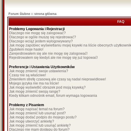
Forum ślubne :: strona główna
FAQ
Problemy Logowania i Rejestracji
Dlaczego nie mogę się zalogować?
Dlaczego w ogóle muszę się rejestrować?
Dlaczego wciąż jestem wylogowywany?
Jak mogę zapobiec wyświetlaniu mojej ksywki na liście obecnych użytkown
Zgubiłem moje hasło!
Zarejestrowałem się ale nie mogę się zalogować!
Rejestrowałem się kiedyś ale nie mogę się już logować!
Preferencje i Ustawienia Użytkowników
Jak mogę zmienić swoje ustawienia?
Czasy nie są właściwe!
Zmieniłem strefę czasową ale czasy są nadal nieprawidłowe!
Mojego języka nie ma na liście!
Jak mogę wyświetlić obrazek pod moją ksywką?
Jak mogę zmienić swoją rangę?
Kiedy klikam odnośnik email, forum wymaga logowania
Problemy z Pisaniem
Jak mogę napisać temat na forum?
Jak mogę zmienić lub usunąć post?
Jak mogę dodać podpis do mojego postu?
Jak mogę utworzyć ankietę?
Jak mogę zmienić lub usunąć ankietę?
Dlaczego nie mam dostępu do forum?