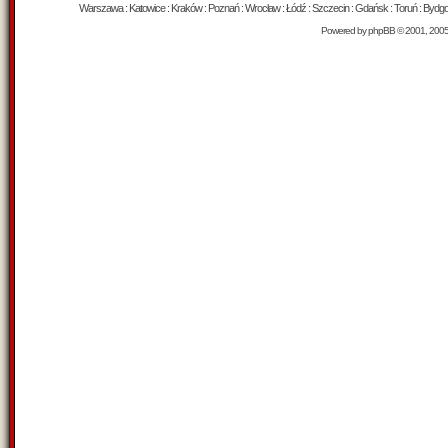
Warszawa : Katowice : Kraków : Poznań : Wrocław : Łódź : Szczecin : Gdańsk : Toruń : Bydgosz
Powered by
phpBB
© 2001, 200