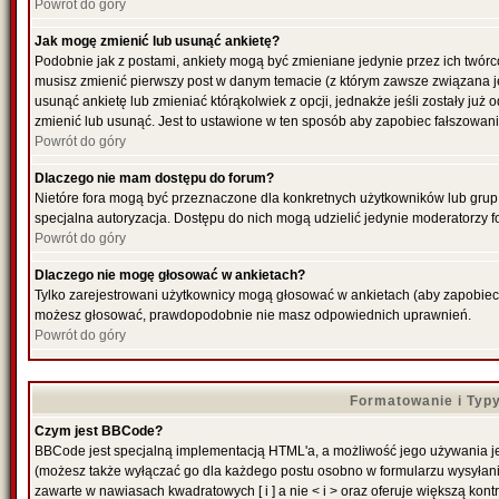
Powrót do góry
Jak mogę zmienić lub usunąć ankietę?
Podobnie jak z postami, ankiety mogą być zmieniane jedynie przez ich twórc
musisz zmienić pierwszy post w danym temacie (z którym zawsze związana jes
usunąć ankietę lub zmieniać którąkolwiek z opcji, jednakże jeśli zostały już
zmienić lub usunąć. Jest to ustawione w ten sposób aby zapobiec fałszowani
Powrót do góry
Dlaczego nie mam dostępu do forum?
Nietóre fora mogą być przeznaczone dla konkretnych użytkowników lub grup. 
specjalna autoryzacja. Dostępu do nich mogą udzielić jedynie moderatorzy fo
Powrót do góry
Dlaczego nie mogę głosować w ankietach?
Tylko zarejestrowani użytkownicy mogą głosować w ankietach (aby zapobiec f
możesz głosować, prawdopodobnie nie masz odpowiednich uprawnień.
Powrót do góry
Formatowanie i Typ
Czym jest BBCode?
BBCode jest specjalną implementacją HTML'a, a możliwość jego używania je
(możesz także wyłączać go dla każdego postu osobno w formularzu wysyłan
zawarte w nawiasach kwadratowych [ i ] a nie < i > oraz oferuje większą kontr