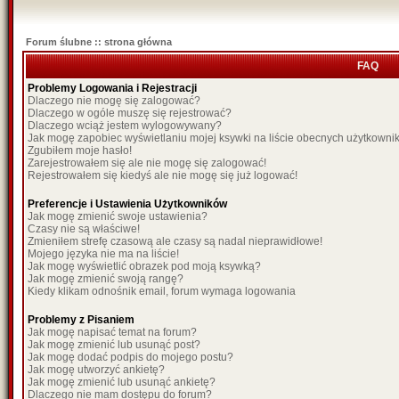
Forum ślubne :: strona główna
FAQ
Problemy Logowania i Rejestracji
Dlaczego nie mogę się zalogować?
Dlaczego w ogóle muszę się rejestrować?
Dlaczego wciąż jestem wylogowywany?
Jak mogę zapobiec wyświetlaniu mojej ksywki na liście obecnych użytkown
Zgubiłem moje hasło!
Zarejestrowałem się ale nie mogę się zalogować!
Rejestrowałem się kiedyś ale nie mogę się już logować!
Preferencje i Ustawienia Użytkowników
Jak mogę zmienić swoje ustawienia?
Czasy nie są właściwe!
Zmieniłem strefę czasową ale czasy są nadal nieprawidłowe!
Mojego języka nie ma na liście!
Jak mogę wyświetlić obrazek pod moją ksywką?
Jak mogę zmienić swoją rangę?
Kiedy klikam odnośnik email, forum wymaga logowania
Problemy z Pisaniem
Jak mogę napisać temat na forum?
Jak mogę zmienić lub usunąć post?
Jak mogę dodać podpis do mojego postu?
Jak mogę utworzyć ankietę?
Jak mogę zmienić lub usunąć ankietę?
Dlaczego nie mam dostępu do forum?