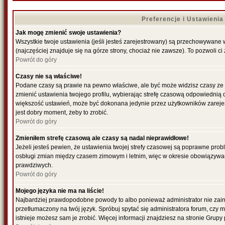
Preferencje i Ustawieni
Jak mogę zmienić swoje ustawienia?
Wszystkie twoje ustawienia (jeśli jesteś zarejestrowany) są przechowywane 
(najczęściej znajduje się na górze strony, chociaż nie zawsze). To pozwoli ci
Powrót do góry
Czasy nie są właściwe!
Podane czasy są prawie na pewno właściwe, ale być może widzisz czasy ze str
zmienić ustawienia twojego profilu, wybierając strefę czasową odpowiednią d
większość ustawień, może być dokonana jedynie przez użytkowników zarejestr
jest dobry moment, żeby to zrobić.
Powrót do góry
Zmieniłem strefę czasową ale czasy są nadal nieprawidłowe!
Jeżeli jesteś pewien, że ustawienia twojej strefy czasowej są poprawne pro
osbługi zmian między czasem zimowym i letnim, więc w okresie obowiązywan
prawdziwych.
Powrót do góry
Mojego języka nie ma na liście!
Najbardziej prawdopodobne powody to albo ponieważ administrator nie zains
przetłumaczony na twój język. Spróbuj spytać się administratora forum, czy 
istnieje możesz sam je zrobić. Więcej informacji znajdziesz na stronie Grupy