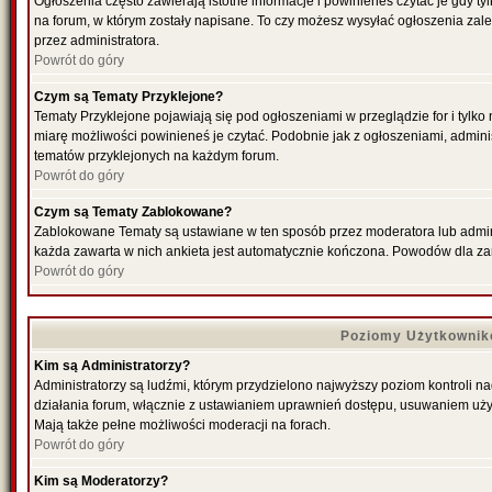
Ogłoszenia często zawierają istotne informacje i powinieneś czytać je gdy ty
na forum, w którym zostały napisane. To czy możesz wysyłać ogłoszenia zal
przez administratora.
Powrót do góry
Czym są Tematy Przyklejone?
Tematy Przyklejone pojawiają się pod ogłoszeniami w przeglądzie for i tylko
miarę możliwości powinieneś je czytać. Podobnie jak z ogłoszeniami, admini
tematów przyklejonych na każdym forum.
Powrót do góry
Czym są Tematy Zablokowane?
Zablokowane Tematy są ustawiane w ten sposób przez moderatora lub admini
każda zawarta w nich ankieta jest automatycznie kończona. Powodów dla za
Powrót do góry
Poziomy Użytkownik
Kim są Administratorzy?
Administratorzy są ludźmi, którym przydzielono najwyższy poziom kontroli n
działania forum, włącznie z ustawianiem uprawnień dostępu, usuwaniem uży
Mają także pełne możliwości moderacji na forach.
Powrót do góry
Kim są Moderatorzy?