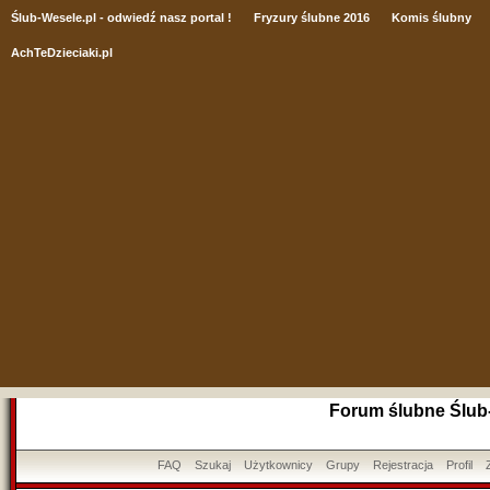
Ślub
-Wesele.pl - odwiedź nasz portal !
Fryzury ślubne 2016
Komis ślubny
AchTeDzieciaki.pl
Forum ślubne Ślub
FAQ
Szukaj
Użytkownicy
Grupy
Rejestracja
Profil