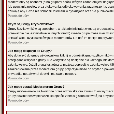
Moderatorzy są osobami (albo grupami osób), których zadaniem jest dogląda
lub usuwania postów oraz blokowania, odblokowywania, przenoszenia, usuwa
czuwają aby ludzie nie schodzili
z tematu
w dyskusjach oraz nie publikowali
Powrót do góry
Czym są Grupy Użytkowników?
Grupy Użytkowników są sposobem, w jaki administratorzy mogą grupować uż
przeważnie nie jest możliwe w innych forach) i każda grupa może mieć włas
ustawić wielu użytkowników jako moderatorów lub dać im dostęp do prywatne
Powrót do góry
Jak mogę dołączyć do Grupy?
Aby dołączyć do grupy użytkowników kliknij w odnośnik grup użytkowników n
przeglądać wszystkie grupy. Nie wszystkie są dostępne dla każdego, niektó
członkowstwo. Jeżeli grupa jest otwarta możesz poprosić o członkowstwo kli
zaakceptowana przez moderatora grupy, przy czym może on spytać o powód 
przypadku negatywnej decyzji, ma swoje powody.
Powrót do góry
Jak mogę zostać Moderatorem Grupy?
Grupy użytkowników są tworzone przez administratora forum i to on wyznacz
grupy powinieneś w pierwszej kolejności z nim się skontaktować, na przykł
Powrót do góry