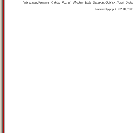
Warszawa : Katowice : Kraków : Poznań : Wrocław : Łódź : Szczecin : Gdańsk : Toruń : Bydgosz
Powered by
phpBB
© 2001, 200