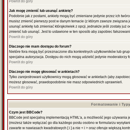
Powrót do góry
Jak mogę zmienić lub usunąć ankietę?
Podobnie jak z postami, ankiety mogą być zmieniane jedynie przez ich twórc
musisz zmienić pierwszy post w danym temacie (z którym zawsze związana jes
usunąć ankietę lub zmieniać którąkolwiek z opcji, jednakże jeśli zostały już
zmienić lub usunąć. Jest to ustawione w ten sposób aby zapobiec fałszowani
Powrót do góry
Dlaczego nie mam dostępu do forum?
Nietóre fora mogą być przeznaczone dla konkretnych użytkowników lub grup. 
specjalna autoryzacja. Dostępu do nich mogą udzielić jedynie moderatorzy fo
Powrót do góry
Dlaczego nie mogę głosować w ankietach?
Tylko zarejestrowani użytkownicy mogą głosować w ankietach (aby zapobiec f
możesz głosować, prawdopodobnie nie masz odpowiednich uprawnień.
Powrót do góry
Formatowanie i Typ
Czym jest BBCode?
BBCode jest specjalną implementacją HTML'a, a możliwość jego używania je
(możesz także wyłączać go dla każdego postu osobno w formularzu wysyłan
zawarte w nawiasach kwadratowych [ i ] a nie < i > oraz oferuje większą kontr