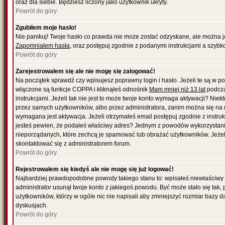
oraz dla siebie. Będziesz liczony jako użytkownik ukryty.
Powrót do góry
Zgubiłem moje hasło!
Nie panikuj! Twoje hasło co prawda nie może zostać odzyskane, ale można je w
Zapomniałem hasła
, oraz postępuj zgodnie z podanymi instrukcjami a szybk
Powrót do góry
Zarejestrowałem się ale nie mogę się zalogować!
Na początek sprawdź czy wpisujesz poprawny login i hasło. Jeżeli te są w 
włączone są funkcje COPPA i kliknąłeś odnośnik
Mam mniej niż 13 lat
podcza
instrukcjami. Jeżeli tak nie jest to może twoje konto wymaga aktywacji? Nie
przez samych użytkowników, albo przez administratora, zanim można się na 
wymagana jest aktywacja. Jeżeli otrzymałeś email postępuj zgodnie z instrukc
jesteś pewien, że podałeś właściwy adres? Jednym z powodów wykorzystania
nieporządanych, które zechcą je spamować lub obrażać użytkowników. Jeżeli
skontaktować się z administratorem forum.
Powrót do góry
Rejestrowałem się kiedyś ale nie mogę się już logować!
Najbardziej prawdopodobne powody takiego stanu to: wpisałeś niewłaściwy logi
administrator usunął twoje konto z jakiegoś powodu. Być może stało się tak,
użytkowników, którzy w ogóle nic nie napisali aby zmniejszyć rozmiar bazy 
dyskusjach.
Powrót do góry