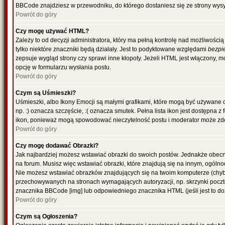
BBCode znajdziesz w przewodniku, do którego dostaniesz się ze strony wysy
Powrót do góry
Czy mogę używać HTML?
Zależy to od decyzji administratora, który ma pełną kontrolę nad możliwoś
tylko niektóre znaczniki będą działały. Jest to podyktowane względami
bezpi
zepsuje wygląd strony czy sprawi inne kłopoty. Jeżeli HTML jest włączony,
opcję w formularzu wysłania postu.
Powrót do góry
Czym są Uśmieszki?
Uśmieszki, albo Ikony Emocji są małymi grafikami, które mogą być używane 
np. :) oznacza szczęście, :( oznacza smutek. Pełna lista ikon jest dostępna 
ikon, ponieważ mogą spowodować nieczytelność postu i moderator może zde
Powrót do góry
Czy mogę dodawać Obrazki?
Jak najbardziej możesz wstawiać obrazki do swoich postów. Jednakże obecn
na forum. Musisz więc wstawiać obrazki, które znajdują się na innym, ogólno
Nie możesz wstawiać obrazków znajdujących się na twoim komputerze (chyb
przechowywanych na stronach wymagających autoryzacji, np. skrzynki poczto
znacznika BBCode [img] lub odpowiedniego znacznika HTML (jeśli jest to d
Powrót do góry
Czym są Ogłoszenia?