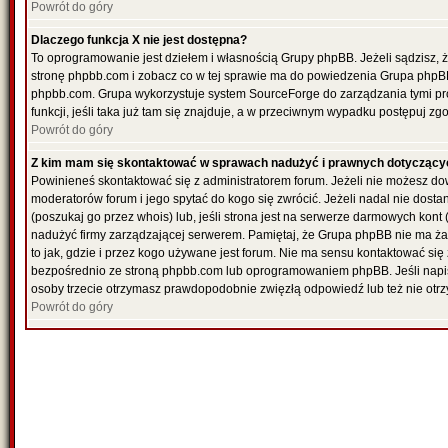
Powrót do góry
Dlaczego funkcja X nie jest dostępna?
To oprogramowanie jest dziełem i własnością Grupy phpBB. Jeżeli sądzisz, 
stronę phpbb.com i zobacz co w tej sprawie ma do powiedzenia Grupa phpBB
phpbb.com. Grupa wykorzystuje system SourceForge do zarządzania tymi pr
funkcji, jeśli taka już tam się znajduje, a w przeciwnym wypadku postępuj z
Powrót do góry
Z kim mam się skontaktować w sprawach nadużyć i prawnych dotyczący
Powinieneś skontaktować się z administratorem forum. Jeżeli nie możesz dowi
moderatorów forum i jego spytać do kogo się zwrócić. Jeżeli nadal nie dost
(poszukaj go przez whois) lub, jeśli strona jest na serwerze darmowych kont (re
nadużyć firmy zarządzającej serwerem. Pamiętaj, że Grupa phpBB nie ma ża
to jak, gdzie i przez kogo używane jest forum. Nie ma sensu kontaktować 
bezpośrednio ze stroną phpbb.com lub oprogramowaniem phpBB. Jeśli napi
osoby trzecie otrzymasz prawdopodobnie zwięzłą odpowiedź lub też nie otrz
Powrót do góry