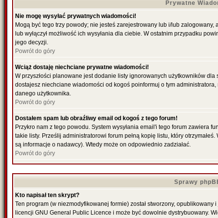
Prywatne Wiado
Nie mogę wysyłać prywatnych wiadomości!
Mogą być tego trzy powody; nie jesteś zarejestrowany lub i/lub zalogowany,
lub wyłączył możliwość ich wysyłania dla ciebie. W ostatnim przypadku powi
jego decyzji.
Powrót do góry
Wciąż dostaję niechciane prywatne wiadomości!
W przyszłości planowane jest dodanie listy ignorowanych użytkowników dla
dostajesz niechciane wiadomości od kogoś poinformuj o tym administratora
danego użytkownika.
Powrót do góry
Dostałem spam lub obraźliwy email od kogoś z tego forum!
Przykro nam z tego powodu. System wysyłania email'i tego forum zawiera fu
takie listy. Prześlij administratorowi forum pełną kopię listu, który otrzymał
są informacje o nadawcy). Wtedy może on odpowiednio zadziałać.
Powrót do góry
Sprawy phpB
Kto napisał ten skrypt?
Ten program (w niezmodyfikowanej formie) został stworzony, opublikowany i
licencji GNU General Public Licence i może być dowolnie dystrybuowany. W