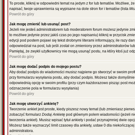
To proste, kliknij w odpowiedni temat na jedym z for lub tematów. Możliwe, 
napisać; twoje uprawnienia są wypisane na dole stron for i tematów (lista
Moż
Powrót do góry
Jak mogę zmienić lub usunąć post?
Jeżeli nie jesteś administratorem lub moderatorem forum możesz jedynie zmi
to możliwe jedynie przez jakiś czas po jego napisaniu) kliknij w przycisk
zmi
edycji pod postem pojawi się tekst drobnymi literami informujący, ile razy da
odpowiedział na post, lub jeśli został on zmieniony przez administratorów l
Pamiętaj, że zwykli użytkownicy nie mogą usunąć postu, na który ktoś już od
Powrót do góry
Jak mogę dodać podpis do mojego postu?
Aby dodać podpis do wiadomości musisz najpierw go stworzyć w swoim profil
przy formularzu wysyłania postu, aby dodać podpis. Możesz także domyślni
odpowiednią opcję w swoim profilu (przy czym każdorazowo pisząc post mo
odznaczenie pola w formularzu wysyłania)
Powrót do góry
Jak mogę utworzyć ankietę?
Tworzenie ankiet jest proste, kiedy piszesz nowy temat (lub zmieniasz pierw
zobaczyć formularz
Dodaj Ankietę
pod głównym polem wiadomości (jeżeli ni
tworzenia ankiet). Musisz wpisać tytuł ankiety i podać przynajmniej dwie o
Możesz także wyznaczyć limit czasowy dla ankiety, ustaw 0 dla niekończącej 
administratora.