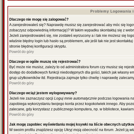
Problemy Logowania i 
Dlaczego nie mogę się zalogować?
A zarejestrowałeś się? Naprawdę musisz się zarejestrować aby móc się logowa
zobaczysz odpowiednią informację)? W takim wypadku skontaktuj się z web
Jeżeli zarejestrowałeś się, nie zostałeś wyrzucony a i tak nie możesz się l
właśnie błędny login lub hasło są problemem, ale jeśli tak nie jest skontakt
stronie błędnej konfiguracji skryptu.
Powrót do góry
Dlaczego w ogóle muszę się rejestrować?
Być może nie musisz, zależy to od administratora forum czy musisz się rejes
dostęp do dodatkowych funkcji niedostępnych dla gości, takich jak własny e
grup użytkowników itd. Rejestracja zajmuje tylko chwilę i naprawdę zalecamy
Powrót do góry
Dlaczego wciąż jestem wylogowywany?
Jeżeli nie zaznaczysz opcji
Loguj mnie automatycznie
podczas logowania na
zapobiega wykorzystaniu twojego konta przez kogokolwiek innego. Aby poz
zalecane, gdy korzystasz z publicznego komputera, np. w bibliotece, kawiarni
Powrót do góry
Jak mogę zapobiec wyświetlaniu mojej ksywki na liście obecnych użytk
W swoim profilu znajdziesz opcję
Ukryj moją obecność na forum
. Jeżeli ją
wł