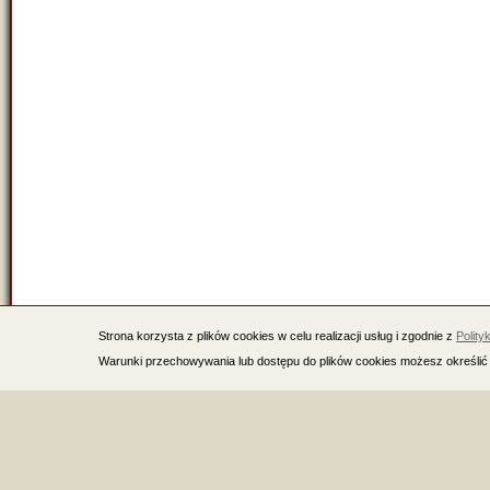
Strona korzysta z plików cookies w celu realizacji usług i zgodnie z
Polity
Warunki przechowywania lub dostępu do plików cookies możesz określić 