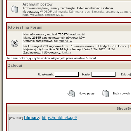
Archiwum postów
Archiwum wątków, tematy zamknięte. Tylko możliwość czytania.
Moderatorzy
WIDEOFILM
,
myszka426
,
marta_ges
,
Elmuszka
,
arsandra
,
agattt
,
ruda_wiewiórka
,
koteczek2211
Kto jest na Forum
Nasi użytkownicy napisali
730874
wiadomości
Mamy
20355
zarejestrowanych użytkowników
Ostatnio zarejestrował się
Milena_w
Na Forum jest
709
użytkowników :: 1 Zarejestrowany, 0 Ukrytych i 708 Gości [
Najwięcej użytkowników
9416
było obecnych Wto 4 Sie 2026, 11:54
Zarejestrowani Użytkownicy:
lenkaa
Te dane pokazują użytkowników aktywnych przez ostatnie 5 minut
Zaloguj
Użytkownik:
Hasło:
Zaloguj mn
Nowe posty
Brak nowych
ShoutB