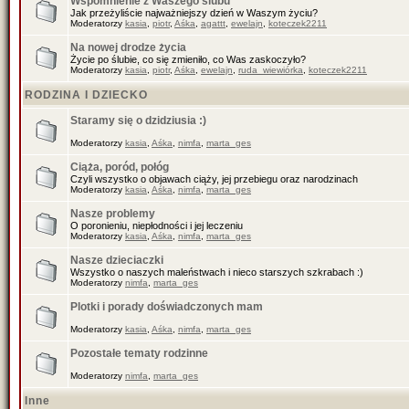
Wspomnienie z Waszego ślubu
Jak przeżyliście najważniejszy dzień w Waszym życiu?
Moderatorzy
kasia
,
piotr
,
Aśka
,
agattt
,
ewelajn
,
koteczek2211
Na nowej drodze życia
Życie po ślubie, co się zmieniło, co Was zaskoczyło?
Moderatorzy
kasia
,
piotr
,
Aśka
,
ewelajn
,
ruda_wiewiórka
,
koteczek2211
RODZINA I DZIECKO
Staramy się o dzidziusia :)
Moderatorzy
kasia
,
Aśka
,
nimfa
,
marta_ges
Ciąża, poród, połóg
Czyli wszystko o objawach ciąży, jej przebiegu oraz narodzinach
Moderatorzy
kasia
,
Aśka
,
nimfa
,
marta_ges
Nasze problemy
O poronieniu, niepłodności i jej leczeniu
Moderatorzy
kasia
,
Aśka
,
nimfa
,
marta_ges
Nasze dzieciaczki
Wszystko o naszych maleństwach i nieco starszych szkrabach :)
Moderatorzy
nimfa
,
marta_ges
Plotki i porady doświadczonych mam
Moderatorzy
kasia
,
Aśka
,
nimfa
,
marta_ges
Pozostałe tematy rodzinne
Moderatorzy
nimfa
,
marta_ges
Inne