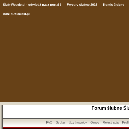
Ślub
-Wesele.pl - odwiedź nasz portal !
Fryzury ślubne 2016
Komis ślubny
AchTeDzieciaki.pl
Forum ślubne Śl
FAQ
Szukaj
Użytkownicy
Grupy
Rejestracja
Profil