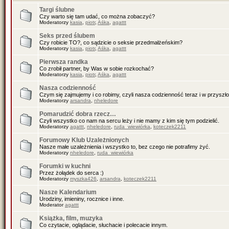
Targi ślubne
Czy warto się tam udać, co można zobaczyć?
Moderatorzy
kasia
,
piotr
,
Aśka
,
agattt
Seks przed ślubem
Czy robicie TO?, co sądzicie o seksie przedmałżeńskim?
Moderatorzy
kasia
,
piotr
,
Aśka
,
agattt
Pierwsza randka
Co zrobił partner, by Was w sobie rozkochać?
Moderatorzy
kasia
,
piotr
,
Aśka
,
agattt
Nasza codzienność
Czym się zajmujemy i co robimy, czyli nasza codzienność teraz i w przyszło
Moderatorzy
arsandra
,
nheledore
Pomarudzić dobra rzecz…
Czyli wszystko co nam na sercu leży i nie mamy z kim się tym podzielić.
Moderatorzy
agattt
,
nheledore
,
ruda_wiewiórka
,
koteczek2211
Forumowy Klub Uzależnionych
Nasze małe uzależnienia i wszystko to, bez czego nie potrafimy żyć.
Moderatorzy
nheledore
,
ruda_wiewiórka
Forumki w kuchni
Przez żołądek do serca :)
Moderatorzy
myszka426
,
arsandra
,
koteczek2211
Nasze Kalendarium
Urodziny, imieniny, rocznice i inne.
Moderator
agattt
Książka, film, muzyka
Co czytacie, oglądacie, słuchacie i polecacie innym.