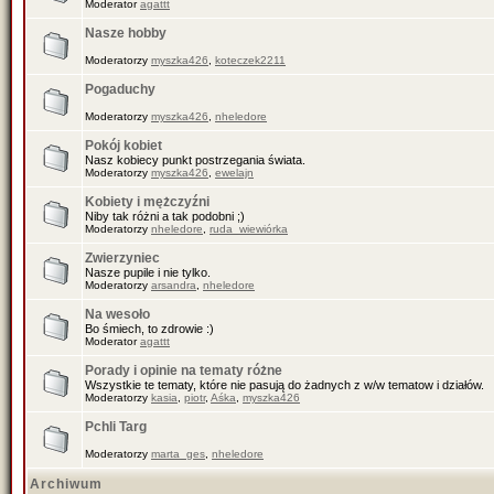
Moderator
agattt
Nasze hobby
Moderatorzy
myszka426
,
koteczek2211
Pogaduchy
Moderatorzy
myszka426
,
nheledore
Pokój kobiet
Nasz kobiecy punkt postrzegania świata.
Moderatorzy
myszka426
,
ewelajn
Kobiety i mężczyźni
Niby tak różni a tak podobni ;)
Moderatorzy
nheledore
,
ruda_wiewiórka
Zwierzyniec
Nasze pupile i nie tylko.
Moderatorzy
arsandra
,
nheledore
Na wesoło
Bo śmiech, to zdrowie :)
Moderator
agattt
Porady i opinie na tematy różne
Wszystkie te tematy, które nie pasują do żadnych z w/w tematow i działów.
Moderatorzy
kasia
,
piotr
,
Aśka
,
myszka426
Pchli Targ
Moderatorzy
marta_ges
,
nheledore
Archiwum