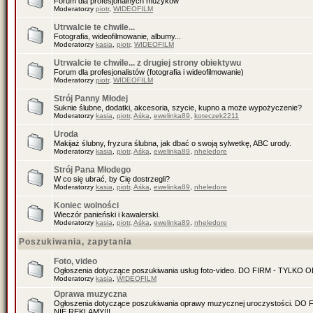
Forum dla profesjonalnych muzyków
Moderatorzy
piotr
,
WIDEOFILM
Utrwalcie te chwile...
Fotografia, wideofilmowanie, albumy...
Moderatorzy
kasia
,
piotr
,
WIDEOFILM
Utrwalcie te chwile... z drugiej strony obiektywu
Forum dla profesjonalistów (fotografia i wideofilmowanie)
Moderatorzy
piotr
,
WIDEOFILM
Strój Panny Młodej
Suknie ślubne, dodatki, akcesoria, szycie, kupno a może wypożyczenie?
Moderatorzy
kasia
,
piotr
,
Aśka
,
ewelinka89
,
koteczek2211
Uroda
Makijaż ślubny, fryzura ślubna, jak dbać o swoją sylwetkę, ABC urody.
Moderatorzy
kasia
,
piotr
,
Aśka
,
ewelinka89
,
nheledore
Strój Pana Młodego
W co się ubrać, by Cię dostrzegli?
Moderatorzy
kasia
,
piotr
,
Aśka
,
ewelinka89
,
nheledore
Koniec wolności
Wieczór panieński i kawalerski.
Moderatorzy
kasia
,
piotr
,
Aśka
,
ewelinka89
,
nheledore
Poszukiwania, zapytania
Foto, video
Ogłoszenia dotyczące poszukiwania usług foto-video. DO FIRM - TYLKO
Moderatorzy
kasia
,
WIDEOFILM
Oprawa muzyczna
Ogłoszenia dotyczące poszukiwania oprawy muzycznej uroczystości. D
NIE REKLAMY!!!