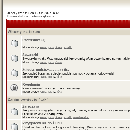
Obecny czas to Pon 10 Sie 2026, 6:43
Forum ślubne :: strona główna
Witamy na forum
Przedstaw się!
Moderatorzy
kasia
,
piotr
,
Aśka
,
agattt
Suwaczki
Stworzyliśmy dla Was suwaczki, które umilą Wam oczekiwanie na ten najpiękn
Moderatorzy
kasia
,
piotr
,
Aśka
Zdjęcia, podpisy, avatary itp.
Jak dodać i usunąć zdjęcie, podpis, pomoc - pytania i odpowiedzi
Moderatorzy
kasia
,
piotr
,
Aśka
Regulamin
Rzecz ważna! prosimy o zapoznanie się!
Moderatorzy
kasia
,
piotr
,
Aśka
Zanim powiecie "tak"
Zaręczyny
Jak powinny wyglądać zaręczyny, intymne wyznanie miłości, czy może wspól
przebiegły Wasze zaręczyny?
Moderatorzy
kasia
,
piotr
,
Aśka
,
agattt
,
ewelinka89
Przygotowania do ślubu
Ustalenie budżetu weselnego, co ile kosztuje, Wasze wyobrażenie o uroczys