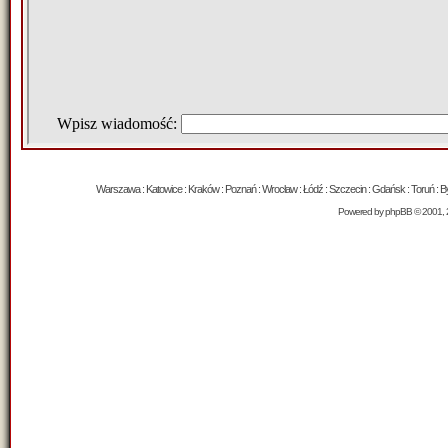
Warszawa : Katowice : Kraków : Poznań : Wrocław : Łódź : Szczecin : Gdańsk : Toruń : Byd
Powered by
phpBB
© 2001, 