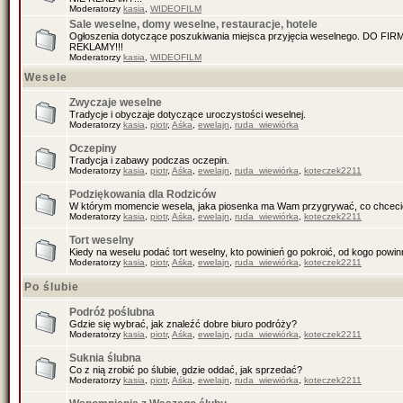
Moderatorzy
kasia
,
WIDEOFILM
Sale weselne, domy weselne, restauracje, hotele
Ogłoszenia dotyczące poszukiwania miejsca przyjęcia weselnego. DO F
REKLAMY!!!
Moderatorzy
kasia
,
WIDEOFILM
Wesele
Zwyczaje weselne
Tradycje i obyczaje dotyczące uroczystości weselnej.
Moderatorzy
kasia
,
piotr
,
Aśka
,
ewelajn
,
ruda_wiewiórka
Oczepiny
Tradycja i zabawy podczas oczepin.
Moderatorzy
kasia
,
piotr
,
Aśka
,
ewelajn
,
ruda_wiewiórka
,
koteczek2211
Podziękowania dla Rodziców
W którym momencie wesela, jaka piosenka ma Wam przygrywać, co chceci
Moderatorzy
kasia
,
piotr
,
Aśka
,
ewelajn
,
ruda_wiewiórka
,
koteczek2211
Tort weselny
Kiedy na weselu podać tort weselny, kto powinień go pokroić, od kogo pow
Moderatorzy
kasia
,
piotr
,
Aśka
,
ewelajn
,
ruda_wiewiórka
,
koteczek2211
Po ślubie
Podróż poślubna
Gdzie się wybrać, jak znaleźć dobre biuro podróży?
Moderatorzy
kasia
,
piotr
,
Aśka
,
ewelajn
,
ruda_wiewiórka
,
koteczek2211
Suknia ślubna
Co z nią zrobić po ślubie, gdzie oddać, jak sprzedać?
Moderatorzy
kasia
,
piotr
,
Aśka
,
ewelajn
,
ruda_wiewiórka
,
koteczek2211