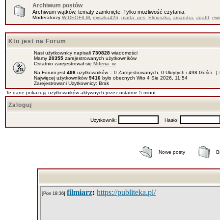
Archiwum postów
Archiwum wątków, tematy zamknięte. Tylko możliwość czytania.
Moderatorzy
WIDEOFILM
,
myszka426
,
marta_ges
,
Elmuszka
,
arsandra
,
agattt
,
ewe
Kto jest na Forum
Nasi użytkownicy napisali
730828
wiadomości
Mamy
20355
zarejestrowanych użytkowników
Ostatnio zarejestrował się
Milena_w
Na Forum jest
498
użytkowników :: 0 Zarejestrowanych, 0 Ukrytych i 498 Gości [
Najwięcej użytkowników
9416
było obecnych Wto 4 Sie 2026, 11:54
Zarejestrowani Użytkownicy: Brak
Te dane pokazują użytkowników aktywnych przez ostatnie 5 minut
Zaloguj
Użytkownik:
Hasło:
Nowe posty
B