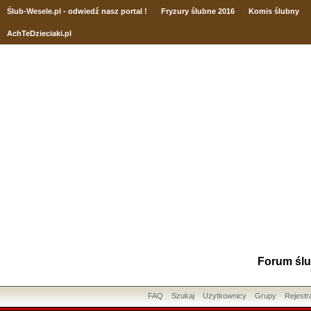
Ślub
-Wesele.pl - odwiedź nasz portal !
Fryzury ślubne 2016
Komis ślubny
AchTeDzieciaki.pl
Forum ślu
FAQ
Szukaj
Użytkownicy
Grupy
Rejestr