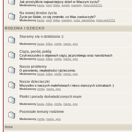
Jak przeżyliście najważniejszy dzień w Waszym życiu?
Moderatorzy
kasia
,
piotr
,
Aśka
,
agattt
,
ewelajn
,
koteczek2211
Na nowej drodze życia
Życie po ślubie, co się zmieniło, co Was zaskoczyło?
Moderatorzy
kasia
,
piotr
,
Aśka
,
ewelajn
,
ruda_wiewiórka
,
koteczek2211
RODZINA I DZIECKO
Staramy się o dzidziusia :)
Moderatorzy
kasia
,
Aśka
,
nimfa
,
marta_ges
Ciąża, poród, połóg
Czyli wszystko o objawach ciąży, jej przebiegu oraz narodzinach
Moderatorzy
kasia
,
Aśka
,
nimfa
,
marta_ges
Nasze problemy
O poronieniu, niepłodności i jej leczeniu
Moderatorzy
kasia
,
Aśka
,
nimfa
,
marta_ges
Nasze dzieciaczki
Wszystko o naszych maleństwach i nieco starszych szkrabach :)
Moderatorzy
nimfa
,
marta_ges
Plotki i porady doświadczonych mam
Moderatorzy
kasia
,
Aśka
,
nimfa
,
marta_ges
Pozostałe tematy rodzinne
Moderatorzy
nimfa
,
marta_ges
Inne