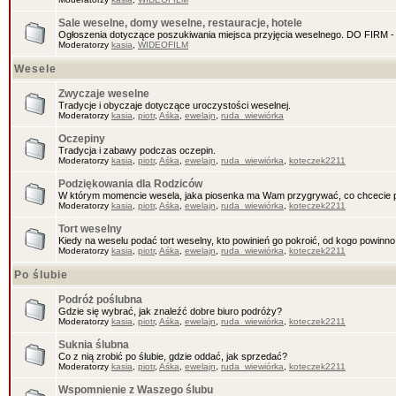
Sale weselne, domy weselne, restauracje, hotele
Ogłoszenia dotyczące poszukiwania miejsca przyjęcia weselnego. DO FIR
Moderatorzy
kasia
,
WIDEOFILM
Wesele
Zwyczaje weselne
Tradycje i obyczaje dotyczące uroczystości weselnej.
Moderatorzy
kasia
,
piotr
,
Aśka
,
ewelajn
,
ruda_wiewiórka
Oczepiny
Tradycja i zabawy podczas oczepin.
Moderatorzy
kasia
,
piotr
,
Aśka
,
ewelajn
,
ruda_wiewiórka
,
koteczek2211
Podziękowania dla Rodziców
W którym momencie wesela, jaka piosenka ma Wam przygrywać, co chcecie 
Moderatorzy
kasia
,
piotr
,
Aśka
,
ewelajn
,
ruda_wiewiórka
,
koteczek2211
Tort weselny
Kiedy na weselu podać tort weselny, kto powinień go pokroić, od kogo powinn
Moderatorzy
kasia
,
piotr
,
Aśka
,
ewelajn
,
ruda_wiewiórka
,
koteczek2211
Po ślubie
Podróż poślubna
Gdzie się wybrać, jak znaleźć dobre biuro podróży?
Moderatorzy
kasia
,
piotr
,
Aśka
,
ewelajn
,
ruda_wiewiórka
,
koteczek2211
Suknia ślubna
Co z nią zrobić po ślubie, gdzie oddać, jak sprzedać?
Moderatorzy
kasia
,
piotr
,
Aśka
,
ewelajn
,
ruda_wiewiórka
,
koteczek2211
Wspomnienie z Waszego ślubu