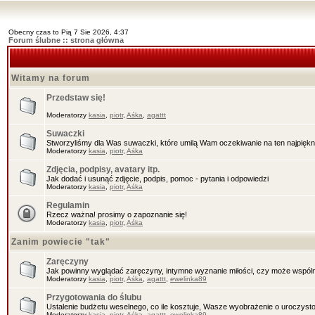
Obecny czas to Pią 7 Sie 2026, 4:37
Forum ślubne :: strona główna
Witamy na forum
Przedstaw się!
Moderatorzy
kasia
,
piotr
,
Aśka
,
agattt
Suwaczki
Stworzyliśmy dla Was suwaczki, które umilą Wam oczekiwanie na ten najpięknie
Moderatorzy
kasia
,
piotr
,
Aśka
Zdjęcia, podpisy, avatary itp.
Jak dodać i usunąć zdjęcie, podpis, pomoc - pytania i odpowiedzi
Moderatorzy
kasia
,
piotr
,
Aśka
Regulamin
Rzecz ważna! prosimy o zapoznanie się!
Moderatorzy
kasia
,
piotr
,
Aśka
Zanim powiecie "tak"
Zaręczyny
Jak powinny wyglądać zaręczyny, intymne wyznanie miłości, czy może wspóln
Moderatorzy
kasia
,
piotr
,
Aśka
,
agattt
,
ewelinka89
Przygotowania do ślubu
Ustalenie budżetu weselnego, co ile kosztuje, Wasze wyobrażenie o uroczysto
Moderatorzy
kasia
,
piotr
,
Aśka
,
agattt
,
ewelinka89