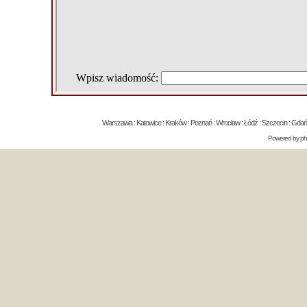
Warszawa : Katowice : Kraków : Poznań : Wrocław : Łódź : Szczecin : Gdańsk 
Powered by
p