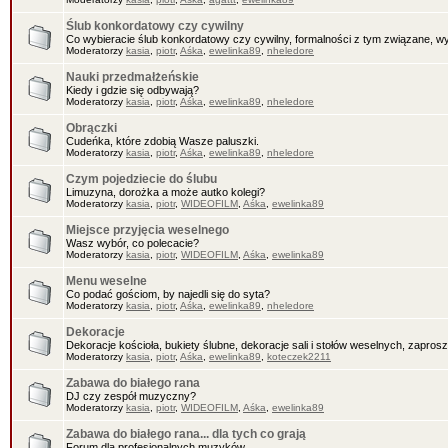
Ślub konkordatowy czy cywilny
Co wybieracie ślub konkordatowy czy cywilny, formalności z tym związane, wy
Moderatorzy
kasia
,
piotr
,
Aśka
,
ewelinka89
,
nheledore
Nauki przedmałżeńskie
Kiedy i gdzie się odbywają?
Moderatorzy
kasia
,
piotr
,
Aśka
,
ewelinka89
,
nheledore
Obrączki
Cudeńka, które zdobią Wasze paluszki.
Moderatorzy
kasia
,
piotr
,
Aśka
,
ewelinka89
,
nheledore
Czym pojedziecie do ślubu
Limuzyna, dorożka a może autko kolegi?
Moderatorzy
kasia
,
piotr
,
WIDEOFILM
,
Aśka
,
ewelinka89
Miejsce przyjęcia weselnego
Wasz wybór, co polecacie?
Moderatorzy
kasia
,
piotr
,
WIDEOFILM
,
Aśka
,
ewelinka89
Menu weselne
Co podać gościom, by najedli się do syta?
Moderatorzy
kasia
,
piotr
,
Aśka
,
ewelinka89
,
nheledore
Dekoracje
Dekoracje kościoła, bukiety ślubne, dekoracje sali i stołów weselnych, zaprosz
Moderatorzy
kasia
,
piotr
,
Aśka
,
ewelinka89
,
koteczek2211
Zabawa do białego rana
DJ czy zespół muzyczny?
Moderatorzy
kasia
,
piotr
,
WIDEOFILM
,
Aśka
,
ewelinka89
Zabawa do białego rana... dla tych co grają
Forum dla profesjonalnych muzyków