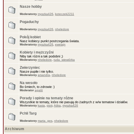
Nasze hobby
Moderatorzy
myszka426
,
koteczek2211
Pogaduchy
Moderatorzy
myszka426
,
nheledore
Pokój kobiet
Nasz kobiecy punkt postrzegania świata.
Moderatorzy
myszka426
,
ewelajn
Kobiety i mężczyźni
Niby tak różni a tak podobni ;)
Moderatorzy
nheledore
,
ruda_wiewiórka
Zwierzyniec
Nasze pupile i nie tylko.
Moderatorzy
arsandra
,
nheledore
Na wesoło
Bo śmiech, to zdrowie :)
Moderator
agattt
Porady i opinie na tematy różne
Wszystkie te tematy, które nie pasują do żadnych z w/w tematow i działów.
Moderatorzy
kasia
,
piotr
,
Aśka
,
myszka426
Pchli Targ
Moderatorzy
marta_ges
,
nheledore
Archiwum