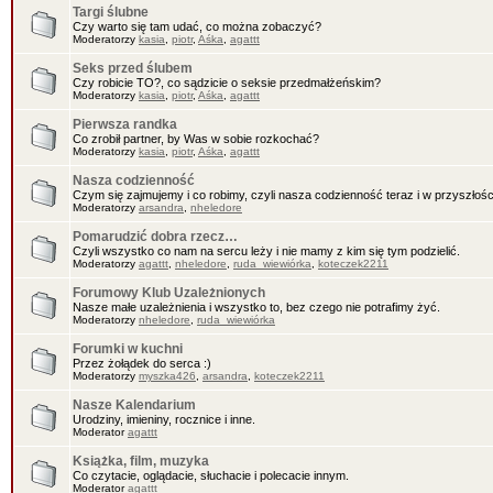
Targi ślubne
Czy warto się tam udać, co można zobaczyć?
Moderatorzy
kasia
,
piotr
,
Aśka
,
agattt
Seks przed ślubem
Czy robicie TO?, co sądzicie o seksie przedmałżeńskim?
Moderatorzy
kasia
,
piotr
,
Aśka
,
agattt
Pierwsza randka
Co zrobił partner, by Was w sobie rozkochać?
Moderatorzy
kasia
,
piotr
,
Aśka
,
agattt
Nasza codzienność
Czym się zajmujemy i co robimy, czyli nasza codzienność teraz i w przyszłośc
Moderatorzy
arsandra
,
nheledore
Pomarudzić dobra rzecz…
Czyli wszystko co nam na sercu leży i nie mamy z kim się tym podzielić.
Moderatorzy
agattt
,
nheledore
,
ruda_wiewiórka
,
koteczek2211
Forumowy Klub Uzależnionych
Nasze małe uzależnienia i wszystko to, bez czego nie potrafimy żyć.
Moderatorzy
nheledore
,
ruda_wiewiórka
Forumki w kuchni
Przez żołądek do serca :)
Moderatorzy
myszka426
,
arsandra
,
koteczek2211
Nasze Kalendarium
Urodziny, imieniny, rocznice i inne.
Moderator
agattt
Książka, film, muzyka
Co czytacie, oglądacie, słuchacie i polecacie innym.
Moderator
agattt