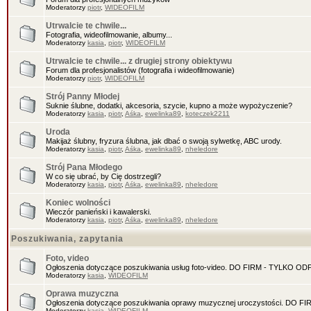
Moderatorzy
piotr
,
WIDEOFILM
Utrwalcie te chwile...
Fotografia, wideofilmowanie, albumy...
Moderatorzy
kasia
,
piotr
,
WIDEOFILM
Utrwalcie te chwile... z drugiej strony obiektywu
Forum dla profesjonalistów (fotografia i wideofilmowanie)
Moderatorzy
piotr
,
WIDEOFILM
Strój Panny Młodej
Suknie ślubne, dodatki, akcesoria, szycie, kupno a może wypożyczenie?
Moderatorzy
kasia
,
piotr
,
Aśka
,
ewelinka89
,
koteczek2211
Uroda
Makijaż ślubny, fryzura ślubna, jak dbać o swoją sylwetkę, ABC urody.
Moderatorzy
kasia
,
piotr
,
Aśka
,
ewelinka89
,
nheledore
Strój Pana Młodego
W co się ubrać, by Cię dostrzegli?
Moderatorzy
kasia
,
piotr
,
Aśka
,
ewelinka89
,
nheledore
Koniec wolności
Wieczór panieński i kawalerski.
Moderatorzy
kasia
,
piotr
,
Aśka
,
ewelinka89
,
nheledore
Poszukiwania, zapytania
Foto, video
Ogłoszenia dotyczące poszukiwania usług foto-video. DO FIRM - TYLKO O
Moderatorzy
kasia
,
WIDEOFILM
Oprawa muzyczna
Ogłoszenia dotyczące poszukiwania oprawy muzycznej uroczystości. DO 
Moderatorzy
kasia
,
WIDEOFILM