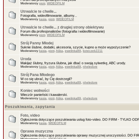
Moderatorzy
piotr
,
WIDEOFILM
Utrwalcie te chwile...
Fotografia, wideofilmowanie, albumy...
Moderatorzy
kasia
,
piotr
,
WIDEOFILM
Utrwalcie te chwile... z drugiej strony obiektywu
Forum dla profesjonalistów (fotografia i wideofilmowanie)
Moderatorzy
piotr
,
WIDEOFILM
Strój Panny Młodej
Suknie ślubne, dodatki, akcesoria, szycie, kupno a może wypożyczenie?
Moderatorzy
kasia
,
piotr
,
Aśka
,
ewelinka89
,
koteczek2211
Uroda
Makijaż ślubny, fryzura ślubna, jak dbać o swoją sylwetkę, ABC urody.
Moderatorzy
kasia
,
piotr
,
Aśka
,
ewelinka89
,
nheledore
Strój Pana Młodego
W co się ubrać, by Cię dostrzegli?
Moderatorzy
kasia
,
piotr
,
Aśka
,
ewelinka89
,
nheledore
Koniec wolności
Wieczór panieński i kawalerski.
Moderatorzy
kasia
,
piotr
,
Aśka
,
ewelinka89
,
nheledore
Poszukiwania, zapytania
Foto, video
Ogłoszenia dotyczące poszukiwania usług foto-video. DO FIRM - TYLKO O
Moderatorzy
kasia
,
WIDEOFILM
Oprawa muzyczna
Ogłoszenia dotyczące poszukiwania oprawy muzycznej uroczystości. DO 
Moderatorzy
kasia
,
WIDEOFILM