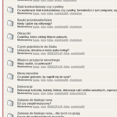
Ślub konkordatowy czy cywilny
Co wybieracie ślub konkordatowy czy cywilny, formalności z tym związane, wy
Moderatorzy
kasia
,
piotr
,
Aśka
,
ewelinka89
,
nheledore
Nauki przedmałżeńskie
Kiedy i gdzie się odbywają?
Moderatorzy
kasia
,
piotr
,
Aśka
,
ewelinka89
,
nheledore
Obrączki
Cudeńka, które zdobią Wasze paluszki.
Moderatorzy
kasia
,
piotr
,
Aśka
,
ewelinka89
,
nheledore
Czym pojedziecie do ślubu
Limuzyna, dorożka a może autko kolegi?
Moderatorzy
kasia
,
piotr
,
WIDEOFILM
,
Aśka
,
ewelinka89
Miejsce przyjęcia weselnego
Wasz wybór, co polecacie?
Moderatorzy
kasia
,
piotr
,
WIDEOFILM
,
Aśka
,
ewelinka89
Menu weselne
Co podać gościom, by najedli się do syta?
Moderatorzy
kasia
,
piotr
,
Aśka
,
ewelinka89
,
nheledore
Dekoracje
Dekoracje kościoła, bukiety ślubne, dekoracje sali i stołów weselnych, zaprosz
Moderatorzy
kasia
,
piotr
,
Aśka
,
ewelinka89
,
koteczek2211
Zabawa do białego rana
DJ czy zespół muzyczny?
Moderatorzy
kasia
,
piotr
,
WIDEOFILM
,
Aśka
,
ewelinka89
Zabawa do białego rana... dla tych co grają
Forum dla profesjonalnych muzyków