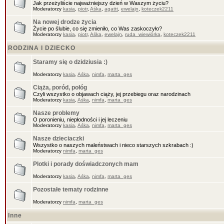
Jak przeżyliście najważniejszy dzień w Waszym życiu?
Moderatorzy
kasia
,
piotr
,
Aśka
,
agattt
,
ewelajn
,
koteczek2211
Na nowej drodze życia
Życie po ślubie, co się zmieniło, co Was zaskoczyło?
Moderatorzy
kasia
,
piotr
,
Aśka
,
ewelajn
,
ruda_wiewiórka
,
koteczek2211
RODZINA I DZIECKO
Staramy się o dzidziusia :)
Moderatorzy
kasia
,
Aśka
,
nimfa
,
marta_ges
Ciąża, poród, połóg
Czyli wszystko o objawach ciąży, jej przebiegu oraz narodzinach
Moderatorzy
kasia
,
Aśka
,
nimfa
,
marta_ges
Nasze problemy
O poronieniu, niepłodności i jej leczeniu
Moderatorzy
kasia
,
Aśka
,
nimfa
,
marta_ges
Nasze dzieciaczki
Wszystko o naszych maleństwach i nieco starszych szkrabach :)
Moderatorzy
nimfa
,
marta_ges
Plotki i porady doświadczonych mam
Moderatorzy
kasia
,
Aśka
,
nimfa
,
marta_ges
Pozostałe tematy rodzinne
Moderatorzy
nimfa
,
marta_ges
Inne