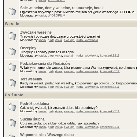
Sale weselne, domy weselne, restauracje, hotele
Ogłoszenia dotyczące poszukiwania miejsca przyjęcia weselnego. DO FIR
Moderatorzy
kasia
,
WIDEOFILM
Wesele
Zwyczaje weselne
Tradycje i obyczaje dotyczące uroczystości weselnej.
Moderatorzy
kasia
,
piotr
,
Aśka
,
ewelajn
,
ruda_wiewiórka
Oczepiny
Tradycja i zabawy podczas oczepin.
Moderatorzy
kasia
,
piotr
,
Aśka
,
ewelajn
,
ruda_wiewiórka
,
koteczek2211
Podziękowania dla Rodziców
W którym momencie wesela, jaka piosenka ma Wam przygrywać, co chcecie 
Moderatorzy
kasia
,
piotr
,
Aśka
,
ewelajn
,
ruda_wiewiórka
,
koteczek2211
Tort weselny
Kiedy na weselu podać tort weselny, kto powinień go pokroić, od kogo powinn
Moderatorzy
kasia
,
piotr
,
Aśka
,
ewelajn
,
ruda_wiewiórka
,
koteczek2211
Po ślubie
Podróż poślubna
Gdzie się wybrać, jak znaleźć dobre biuro podróży?
Moderatorzy
kasia
,
piotr
,
Aśka
,
ewelajn
,
ruda_wiewiórka
,
koteczek2211
Suknia ślubna
Co z nią zrobić po ślubie, gdzie oddać, jak sprzedać?
Moderatorzy
kasia
,
piotr
,
Aśka
,
ewelajn
,
ruda_wiewiórka
,
koteczek2211
Wspomnienie z Waszego ślubu