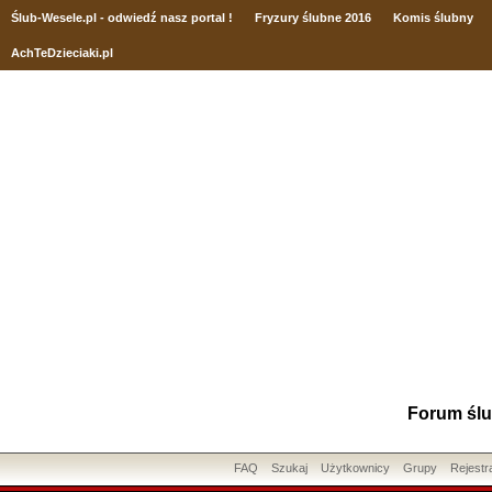
Ślub
-Wesele.pl - odwiedź nasz portal !
Fryzury ślubne 2016
Komis ślubny
AchTeDzieciaki.pl
Forum ślu
FAQ
Szukaj
Użytkownicy
Grupy
Rejestr