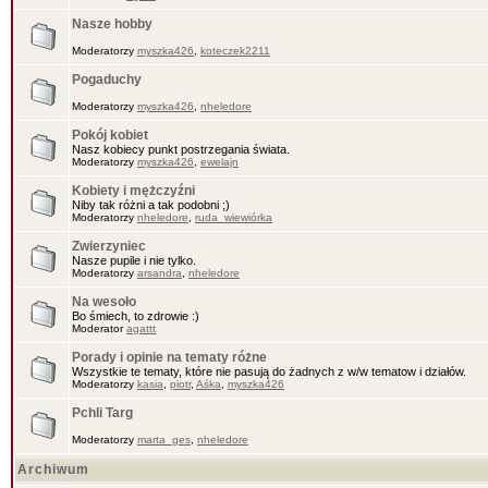
Nasze hobby
Moderatorzy
myszka426
,
koteczek2211
Pogaduchy
Moderatorzy
myszka426
,
nheledore
Pokój kobiet
Nasz kobiecy punkt postrzegania świata.
Moderatorzy
myszka426
,
ewelajn
Kobiety i mężczyźni
Niby tak różni a tak podobni ;)
Moderatorzy
nheledore
,
ruda_wiewiórka
Zwierzyniec
Nasze pupile i nie tylko.
Moderatorzy
arsandra
,
nheledore
Na wesoło
Bo śmiech, to zdrowie :)
Moderator
agattt
Porady i opinie na tematy różne
Wszystkie te tematy, które nie pasują do żadnych z w/w tematow i działów.
Moderatorzy
kasia
,
piotr
,
Aśka
,
myszka426
Pchli Targ
Moderatorzy
marta_ges
,
nheledore
Archiwum