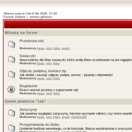
Obecny czas to Czw 6 Sie 2026, 17:44
Forum ślubne :: strona główna
Witamy na forum
Przedstaw się!
Moderatorzy
kasia
,
piotr
,
Aśka
,
agattt
Suwaczki
Stworzyliśmy dla Was suwaczki, które umilą Wam oczekiwanie na ten najpięknie
Moderatorzy
kasia
,
piotr
,
Aśka
Zdjęcia, podpisy, avatary itp.
Jak dodać i usunąć zdjęcie, podpis, pomoc - pytania i odpowiedzi
Moderatorzy
kasia
,
piotr
,
Aśka
Regulamin
Rzecz ważna! prosimy o zapoznanie się!
Moderatorzy
kasia
,
piotr
,
Aśka
Zanim powiecie "tak"
Zaręczyny
Jak powinny wyglądać zaręczyny, intymne wyznanie miłości, czy może wspóln
Moderatorzy
kasia
,
piotr
,
Aśka
,
agattt
,
ewelinka89
Przygotowania do ślubu
Ustalenie budżetu weselnego, co ile kosztuje, Wasze wyobrażenie o uroczysto
Moderatorzy
kasia
,
piotr
,
Aśka
,
agattt
,
ewelinka89