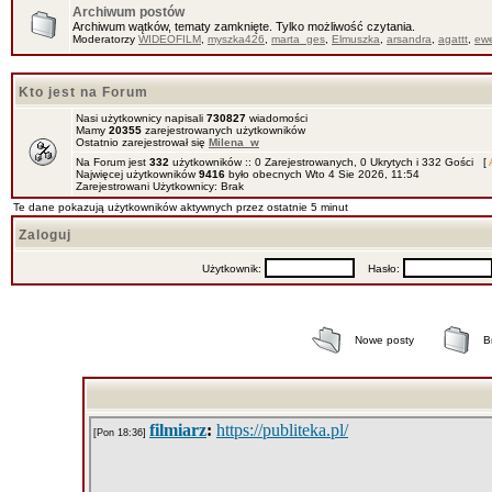
Archiwum postów
Archiwum wątków, tematy zamknięte. Tylko możliwość czytania.
Moderatorzy
WIDEOFILM
,
myszka426
,
marta_ges
,
Elmuszka
,
arsandra
,
agattt
,
ewe
Kto jest na Forum
Nasi użytkownicy napisali
730827
wiadomości
Mamy
20355
zarejestrowanych użytkowników
Ostatnio zarejestrował się
Milena_w
Na Forum jest
332
użytkowników :: 0 Zarejestrowanych, 0 Ukrytych i 332 Gości [
Najwięcej użytkowników
9416
było obecnych Wto 4 Sie 2026, 11:54
Zarejestrowani Użytkownicy: Brak
Te dane pokazują użytkowników aktywnych przez ostatnie 5 minut
Zaloguj
Użytkownik:
Hasło:
Nowe posty
B