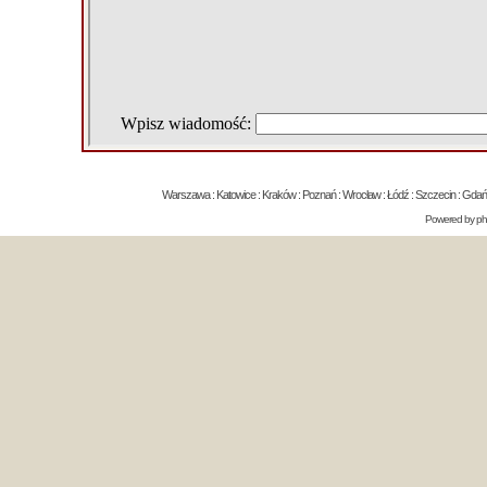
Warszawa : Katowice : Kraków : Poznań : Wrocław : Łódź : Szczecin : Gdańsk 
Powered by
p