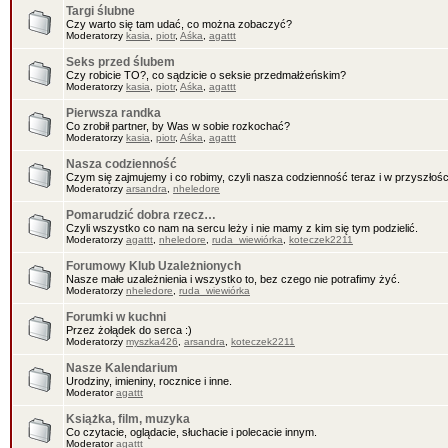
Targi ślubne
Czy warto się tam udać, co można zobaczyć?
Moderatorzy
kasia
,
piotr
,
Aśka
,
agattt
Seks przed ślubem
Czy robicie TO?, co sądzicie o seksie przedmałżeńskim?
Moderatorzy
kasia
,
piotr
,
Aśka
,
agattt
Pierwsza randka
Co zrobił partner, by Was w sobie rozkochać?
Moderatorzy
kasia
,
piotr
,
Aśka
,
agattt
Nasza codzienność
Czym się zajmujemy i co robimy, czyli nasza codzienność teraz i w przyszłośc
Moderatorzy
arsandra
,
nheledore
Pomarudzić dobra rzecz…
Czyli wszystko co nam na sercu leży i nie mamy z kim się tym podzielić.
Moderatorzy
agattt
,
nheledore
,
ruda_wiewiórka
,
koteczek2211
Forumowy Klub Uzależnionych
Nasze małe uzależnienia i wszystko to, bez czego nie potrafimy żyć.
Moderatorzy
nheledore
,
ruda_wiewiórka
Forumki w kuchni
Przez żołądek do serca :)
Moderatorzy
myszka426
,
arsandra
,
koteczek2211
Nasze Kalendarium
Urodziny, imieniny, rocznice i inne.
Moderator
agattt
Książka, film, muzyka
Co czytacie, oglądacie, słuchacie i polecacie innym.
Moderator
agattt