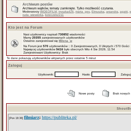
Archiwum postów
Archiwum wątków, tematy zamknięte. Tylko możliwość czytania.
Moderatorzy
WIDEOFILM
,
myszka426
,
marta_ges
,
Elmuszka
,
arsandra
,
agattt
,
ruda_wiewiórka
,
koteczek2211
Kto jest na Forum
Nasi użytkownicy napisali
730852
wiadomości
Mamy
20355
zarejestrowanych użytkowników
Ostatnio zarejestrował się
Milena_w
Na Forum jest
570
użytkowników :: 0 Zarejestrowanych, 0 Ukrytych i 570 Gości
Najwięcej użytkowników
9416
było obecnych Wto 4 Sie 2026, 11:54
Zarejestrowani Użytkownicy: Brak
Te dane pokazują użytkowników aktywnych przez ostatnie 5 minut
Zaloguj
Użytkownik:
Hasło:
Zaloguj mn
Nowe posty
Brak nowych
ShoutB