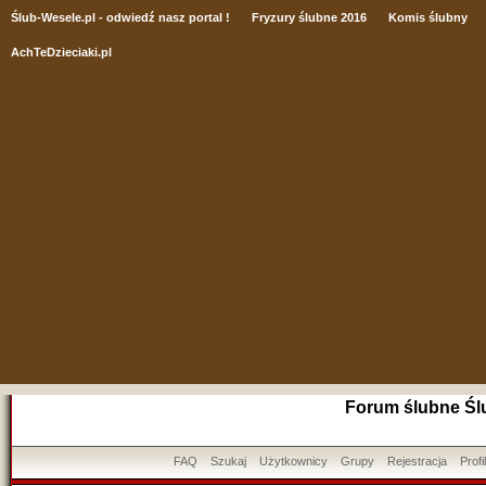
Ślub
-Wesele.pl - odwiedź nasz portal !
Fryzury ślubne 2016
Komis ślubny
AchTeDzieciaki.pl
Forum ślubne Śl
FAQ
Szukaj
Użytkownicy
Grupy
Rejestracja
Profil