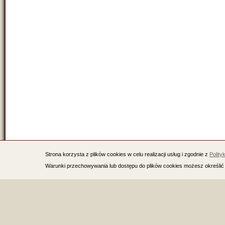
Strona korzysta z plików cookies w celu realizacji usług i zgodnie z
Polity
Warunki przechowywania lub dostępu do plików cookies możesz określić 