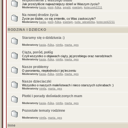
Wspomnienie z Waszego ślubu
Jak przeżyliście najważniejszy dzień w Waszym życiu?
Moderatorzy
kasia
,
piotr
,
Aśka
,
agattt
,
ewelajn
,
koteczek2211
Na nowej drodze życia
Życie po ślubie, co się zmieniło, co Was zaskoczyło?
Moderatorzy
kasia
,
piotr
,
Aśka
,
ewelajn
,
ruda_wiewiórka
,
koteczek2211
RODZINA I DZIECKO
Staramy się o dzidziusia :)
Moderatorzy
kasia
,
Aśka
,
nimfa
,
marta_ges
Ciąża, poród, połóg
Czyli wszystko o objawach ciąży, jej przebiegu oraz narodzinach
Moderatorzy
kasia
,
Aśka
,
nimfa
,
marta_ges
Nasze problemy
O poronieniu, niepłodności i jej leczeniu
Moderatorzy
kasia
,
Aśka
,
nimfa
,
marta_ges
Nasze dzieciaczki
Wszystko o naszych maleństwach i nieco starszych szkrabach :)
Moderatorzy
nimfa
,
marta_ges
Plotki i porady doświadczonych mam
Moderatorzy
kasia
,
Aśka
,
nimfa
,
marta_ges
Pozostałe tematy rodzinne
Moderatorzy
nimfa
,
marta_ges
Inne