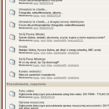
Forum dla profesjonalnych muzyków
Moderatorzy
piotr
,
WIDEOFILM
Utrwalcie te chwile...
Fotografia, wideofilmowanie, albumy...
Moderatorzy
kasia
,
piotr
,
WIDEOFILM
Utrwalcie te chwile... z drugiej strony obiektywu
Forum dla profesjonalistów (fotografia i wideofilmowanie)
Moderatorzy
piotr
,
WIDEOFILM
Strój Panny Młodej
Suknie ślubne, dodatki, akcesoria, szycie, kupno a może wypożyczenie?
Moderatorzy
kasia
,
piotr
,
Aśka
,
ewelinka89
,
koteczek2211
Uroda
Makijaż ślubny, fryzura ślubna, jak dbać o swoją sylwetkę, ABC urody.
Moderatorzy
kasia
,
piotr
,
Aśka
,
ewelinka89
,
nheledore
Strój Pana Młodego
W co się ubrać, by Cię dostrzegli?
Moderatorzy
kasia
,
piotr
,
Aśka
,
ewelinka89
,
nheledore
Koniec wolności
Wieczór panieński i kawalerski.
Moderatorzy
kasia
,
piotr
,
Aśka
,
ewelinka89
,
nheledore
Poszukiwania, zapytania
Foto, video
Ogłoszenia dotyczące poszukiwania usług foto-video. DO FIRM - TYLKO
Moderatorzy
kasia
,
WIDEOFILM
Oprawa muzyczna
Ogłoszenia dotyczące poszukiwania oprawy muzycznej uroczystości. D
NIE REKLAMY!!!