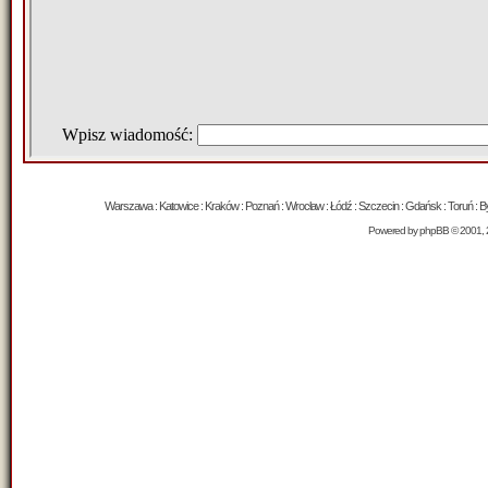
Warszawa : Katowice : Kraków : Poznań : Wrocław : Łódź : Szczecin : Gdańsk : Toruń : Byd
Powered by
phpBB
© 2001, 