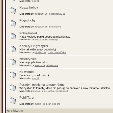
Moderator
agattt
Nasze hobby
Moderatorzy
myszka426
,
koteczek2211
Pogaduchy
Moderatorzy
myszka426
,
nheledore
Pokój kobiet
Nasz kobiecy punkt postrzegania świata.
Moderatorzy
myszka426
,
ewelajn
Kobiety i mężczyźni
Niby tak różni a tak podobni ;)
Moderatorzy
nheledore
,
ruda_wiewiórka
Zwierzyniec
Nasze pupile i nie tylko.
Moderatorzy
arsandra
,
nheledore
Na wesoło
Bo śmiech, to zdrowie :)
Moderator
agattt
Porady i opinie na tematy różne
Wszystkie te tematy, które nie pasują do żadnych z w/w tematow i działów.
Moderatorzy
kasia
,
piotr
,
Aśka
,
myszka426
Pchli Targ
Moderatorzy
marta_ges
,
nheledore
Archiwum