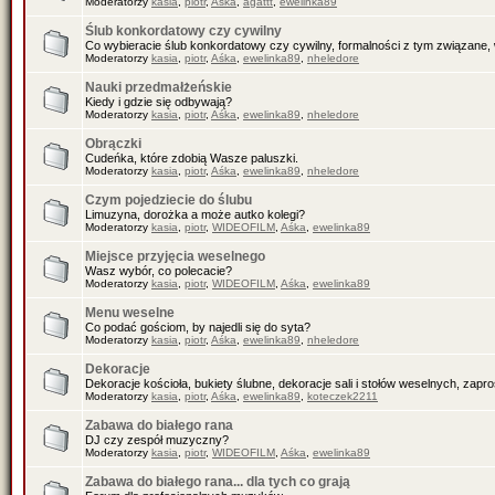
Moderatorzy
kasia
,
piotr
,
Aśka
,
agattt
,
ewelinka89
Ślub konkordatowy czy cywilny
Co wybieracie ślub konkordatowy czy cywilny, formalności z tym związane, 
Moderatorzy
kasia
,
piotr
,
Aśka
,
ewelinka89
,
nheledore
Nauki przedmałżeńskie
Kiedy i gdzie się odbywają?
Moderatorzy
kasia
,
piotr
,
Aśka
,
ewelinka89
,
nheledore
Obrączki
Cudeńka, które zdobią Wasze paluszki.
Moderatorzy
kasia
,
piotr
,
Aśka
,
ewelinka89
,
nheledore
Czym pojedziecie do ślubu
Limuzyna, dorożka a może autko kolegi?
Moderatorzy
kasia
,
piotr
,
WIDEOFILM
,
Aśka
,
ewelinka89
Miejsce przyjęcia weselnego
Wasz wybór, co polecacie?
Moderatorzy
kasia
,
piotr
,
WIDEOFILM
,
Aśka
,
ewelinka89
Menu weselne
Co podać gościom, by najedli się do syta?
Moderatorzy
kasia
,
piotr
,
Aśka
,
ewelinka89
,
nheledore
Dekoracje
Dekoracje kościoła, bukiety ślubne, dekoracje sali i stołów weselnych, zapr
Moderatorzy
kasia
,
piotr
,
Aśka
,
ewelinka89
,
koteczek2211
Zabawa do białego rana
DJ czy zespół muzyczny?
Moderatorzy
kasia
,
piotr
,
WIDEOFILM
,
Aśka
,
ewelinka89
Zabawa do białego rana... dla tych co grają