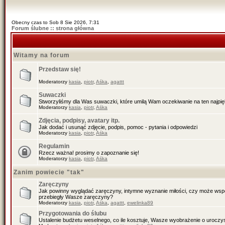
Obecny czas to Sob 8 Sie 2026, 7:31
Forum ślubne :: strona główna
Witamy na forum
Przedstaw się!
Moderatorzy
kasia
,
piotr
,
Aśka
,
agattt
Suwaczki
Stworzyliśmy dla Was suwaczki, które umilą Wam oczekiwanie na ten najpiękn
Moderatorzy
kasia
,
piotr
,
Aśka
Zdjęcia, podpisy, avatary itp.
Jak dodać i usunąć zdjęcie, podpis, pomoc - pytania i odpowiedzi
Moderatorzy
kasia
,
piotr
,
Aśka
Regulamin
Rzecz ważna! prosimy o zapoznanie się!
Moderatorzy
kasia
,
piotr
,
Aśka
Zanim powiecie "tak"
Zaręczyny
Jak powinny wyglądać zaręczyny, intymne wyznanie miłości, czy może wspól
przebiegły Wasze zaręczyny?
Moderatorzy
kasia
,
piotr
,
Aśka
,
agattt
,
ewelinka89
Przygotowania do ślubu
Ustalenie budżetu weselnego, co ile kosztuje, Wasze wyobrażenie o uroczys