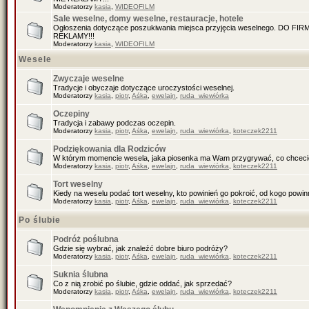
Moderatorzy
kasia
,
WIDEOFILM
Sale weselne, domy weselne, restauracje, hotele
Ogłoszenia dotyczące poszukiwania miejsca przyjęcia weselnego. DO F
REKLAMY!!!
Moderatorzy
kasia
,
WIDEOFILM
Wesele
Zwyczaje weselne
Tradycje i obyczaje dotyczące uroczystości weselnej.
Moderatorzy
kasia
,
piotr
,
Aśka
,
ewelajn
,
ruda_wiewiórka
Oczepiny
Tradycja i zabawy podczas oczepin.
Moderatorzy
kasia
,
piotr
,
Aśka
,
ewelajn
,
ruda_wiewiórka
,
koteczek2211
Podziękowania dla Rodziców
W którym momencie wesela, jaka piosenka ma Wam przygrywać, co chceci
Moderatorzy
kasia
,
piotr
,
Aśka
,
ewelajn
,
ruda_wiewiórka
,
koteczek2211
Tort weselny
Kiedy na weselu podać tort weselny, kto powinień go pokroić, od kogo pow
Moderatorzy
kasia
,
piotr
,
Aśka
,
ewelajn
,
ruda_wiewiórka
,
koteczek2211
Po ślubie
Podróż poślubna
Gdzie się wybrać, jak znaleźć dobre biuro podróży?
Moderatorzy
kasia
,
piotr
,
Aśka
,
ewelajn
,
ruda_wiewiórka
,
koteczek2211
Suknia ślubna
Co z nią zrobić po ślubie, gdzie oddać, jak sprzedać?
Moderatorzy
kasia
,
piotr
,
Aśka
,
ewelajn
,
ruda_wiewiórka
,
koteczek2211