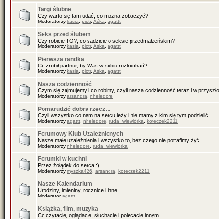
Targi ślubne
Czy warto się tam udać, co można zobaczyć?
Moderatorzy
kasia
,
piotr
,
Aśka
,
agattt
Seks przed ślubem
Czy robicie TO?, co sądzicie o seksie przedmałżeńskim?
Moderatorzy
kasia
,
piotr
,
Aśka
,
agattt
Pierwsza randka
Co zrobił partner, by Was w sobie rozkochać?
Moderatorzy
kasia
,
piotr
,
Aśka
,
agattt
Nasza codzienność
Czym się zajmujemy i co robimy, czyli nasza codzienność teraz i w przyszło
Moderatorzy
arsandra
,
nheledore
Pomarudzić dobra rzecz…
Czyli wszystko co nam na sercu leży i nie mamy z kim się tym podzielić.
Moderatorzy
agattt
,
nheledore
,
ruda_wiewiórka
,
koteczek2211
Forumowy Klub Uzależnionych
Nasze małe uzależnienia i wszystko to, bez czego nie potrafimy żyć.
Moderatorzy
nheledore
,
ruda_wiewiórka
Forumki w kuchni
Przez żołądek do serca :)
Moderatorzy
myszka426
,
arsandra
,
koteczek2211
Nasze Kalendarium
Urodziny, imieniny, rocznice i inne.
Moderator
agattt
Książka, film, muzyka
Co czytacie, oglądacie, słuchacie i polecacie innym.