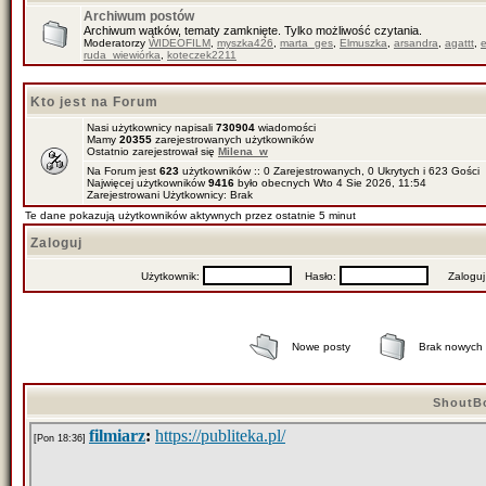
Archiwum postów
Archiwum wątków, tematy zamknięte. Tylko możliwość czytania.
Moderatorzy
WIDEOFILM
,
myszka426
,
marta_ges
,
Elmuszka
,
arsandra
,
agattt
,
ruda_wiewiórka
,
koteczek2211
Kto jest na Forum
Nasi użytkownicy napisali
730904
wiadomości
Mamy
20355
zarejestrowanych użytkowników
Ostatnio zarejestrował się
Milena_w
Na Forum jest
623
użytkowników :: 0 Zarejestrowanych, 0 Ukrytych i 623 Gości
Najwięcej użytkowników
9416
było obecnych Wto 4 Sie 2026, 11:54
Zarejestrowani Użytkownicy: Brak
Te dane pokazują użytkowników aktywnych przez ostatnie 5 minut
Zaloguj
Użytkownik:
Hasło:
Zaloguj mn
Nowe posty
Brak nowych
ShoutB