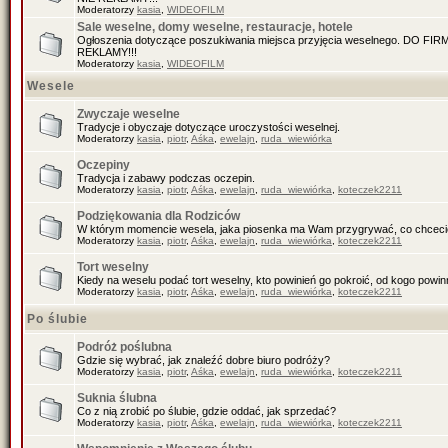
Moderatorzy
kasia
,
WIDEOFILM
Sale weselne, domy weselne, restauracje, hotele
Ogłoszenia dotyczące poszukiwania miejsca przyjęcia weselnego. DO F
REKLAMY!!!
Moderatorzy
kasia
,
WIDEOFILM
Wesele
Zwyczaje weselne
Tradycje i obyczaje dotyczące uroczystości weselnej.
Moderatorzy
kasia
,
piotr
,
Aśka
,
ewelajn
,
ruda_wiewiórka
Oczepiny
Tradycja i zabawy podczas oczepin.
Moderatorzy
kasia
,
piotr
,
Aśka
,
ewelajn
,
ruda_wiewiórka
,
koteczek2211
Podziękowania dla Rodziców
W którym momencie wesela, jaka piosenka ma Wam przygrywać, co chceci
Moderatorzy
kasia
,
piotr
,
Aśka
,
ewelajn
,
ruda_wiewiórka
,
koteczek2211
Tort weselny
Kiedy na weselu podać tort weselny, kto powinień go pokroić, od kogo pow
Moderatorzy
kasia
,
piotr
,
Aśka
,
ewelajn
,
ruda_wiewiórka
,
koteczek2211
Po ślubie
Podróż poślubna
Gdzie się wybrać, jak znaleźć dobre biuro podróży?
Moderatorzy
kasia
,
piotr
,
Aśka
,
ewelajn
,
ruda_wiewiórka
,
koteczek2211
Suknia ślubna
Co z nią zrobić po ślubie, gdzie oddać, jak sprzedać?
Moderatorzy
kasia
,
piotr
,
Aśka
,
ewelajn
,
ruda_wiewiórka
,
koteczek2211