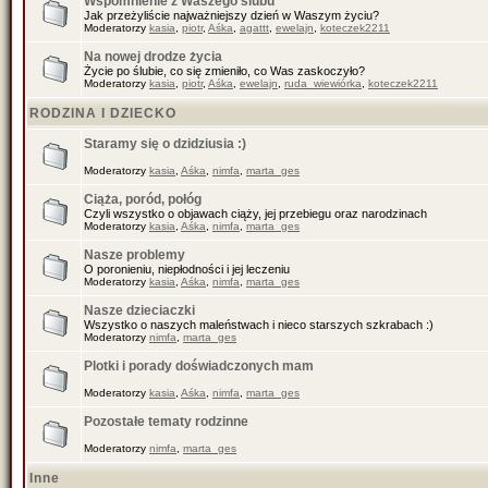
Wspomnienie z Waszego ślubu
Jak przeżyliście najważniejszy dzień w Waszym życiu?
Moderatorzy
kasia
,
piotr
,
Aśka
,
agattt
,
ewelajn
,
koteczek2211
Na nowej drodze życia
Życie po ślubie, co się zmieniło, co Was zaskoczyło?
Moderatorzy
kasia
,
piotr
,
Aśka
,
ewelajn
,
ruda_wiewiórka
,
koteczek2211
RODZINA I DZIECKO
Staramy się o dzidziusia :)
Moderatorzy
kasia
,
Aśka
,
nimfa
,
marta_ges
Ciąża, poród, połóg
Czyli wszystko o objawach ciąży, jej przebiegu oraz narodzinach
Moderatorzy
kasia
,
Aśka
,
nimfa
,
marta_ges
Nasze problemy
O poronieniu, niepłodności i jej leczeniu
Moderatorzy
kasia
,
Aśka
,
nimfa
,
marta_ges
Nasze dzieciaczki
Wszystko o naszych maleństwach i nieco starszych szkrabach :)
Moderatorzy
nimfa
,
marta_ges
Plotki i porady doświadczonych mam
Moderatorzy
kasia
,
Aśka
,
nimfa
,
marta_ges
Pozostałe tematy rodzinne
Moderatorzy
nimfa
,
marta_ges
Inne