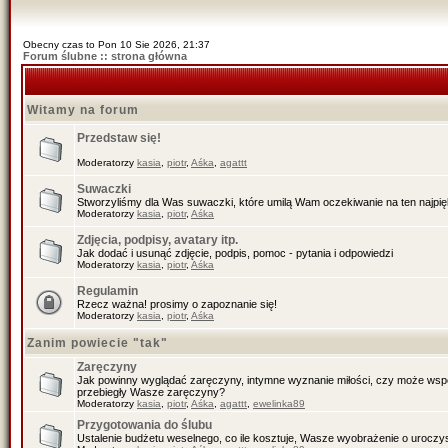
Obecny czas to Pon 10 Sie 2026, 21:37
Forum ślubne :: strona główna
Witamy na forum
Przedstaw się!
Moderatorzy
kasia
,
piotr
,
Aśka
,
agattt
Suwaczki
Stworzyliśmy dla Was suwaczki, które umilą Wam oczekiwanie na ten najpiękn
Moderatorzy
kasia
,
piotr
,
Aśka
Zdjęcia, podpisy, avatary itp.
Jak dodać i usunąć zdjęcie, podpis, pomoc - pytania i odpowiedzi
Moderatorzy
kasia
,
piotr
,
Aśka
Regulamin
Rzecz ważna! prosimy o zapoznanie się!
Moderatorzy
kasia
,
piotr
,
Aśka
Zanim powiecie "tak"
Zaręczyny
Jak powinny wyglądać zaręczyny, intymne wyznanie miłości, czy może wspól
przebiegły Wasze zaręczyny?
Moderatorzy
kasia
,
piotr
,
Aśka
,
agattt
,
ewelinka89
Przygotowania do ślubu
Ustalenie budżetu weselnego, co ile kosztuje, Wasze wyobrażenie o uroczys