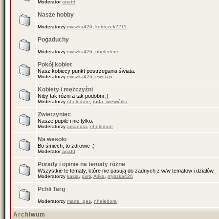
Moderator
agattt
Nasze hobby
Moderatorzy
myszka426
,
koteczek2211
Pogaduchy
Moderatorzy
myszka426
,
nheledore
Pokój kobiet
Nasz kobiecy punkt postrzegania świata.
Moderatorzy
myszka426
,
ewelajn
Kobiety i mężczyźni
Niby tak różni a tak podobni ;)
Moderatorzy
nheledore
,
ruda_wiewiórka
Zwierzyniec
Nasze pupile i nie tylko.
Moderatorzy
arsandra
,
nheledore
Na wesoło
Bo śmiech, to zdrowie :)
Moderator
agattt
Porady i opinie na tematy różne
Wszystkie te tematy, które nie pasują do żadnych z w/w tematow i działów.
Moderatorzy
kasia
,
piotr
,
Aśka
,
myszka426
Pchli Targ
Moderatorzy
marta_ges
,
nheledore
Archiwum