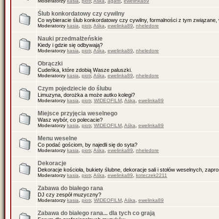
Moderatorzy
kasia
,
piotr
,
Aśka
,
agattt
,
ewelinka89
Ślub konkordatowy czy cywilny
Co wybieracie ślub konkordatowy czy cywilny, formalności z tym związane, 
Moderatorzy
kasia
,
piotr
,
Aśka
,
ewelinka89
,
nheledore
Nauki przedmałżeńskie
Kiedy i gdzie się odbywają?
Moderatorzy
kasia
,
piotr
,
Aśka
,
ewelinka89
,
nheledore
Obrączki
Cudeńka, które zdobią Wasze paluszki.
Moderatorzy
kasia
,
piotr
,
Aśka
,
ewelinka89
,
nheledore
Czym pojedziecie do ślubu
Limuzyna, dorożka a może autko kolegi?
Moderatorzy
kasia
,
piotr
,
WIDEOFILM
,
Aśka
,
ewelinka89
Miejsce przyjęcia weselnego
Wasz wybór, co polecacie?
Moderatorzy
kasia
,
piotr
,
WIDEOFILM
,
Aśka
,
ewelinka89
Menu weselne
Co podać gościom, by najedli się do syta?
Moderatorzy
kasia
,
piotr
,
Aśka
,
ewelinka89
,
nheledore
Dekoracje
Dekoracje kościoła, bukiety ślubne, dekoracje sali i stołów weselnych, zapr
Moderatorzy
kasia
,
piotr
,
Aśka
,
ewelinka89
,
koteczek2211
Zabawa do białego rana
DJ czy zespół muzyczny?
Moderatorzy
kasia
,
piotr
,
WIDEOFILM
,
Aśka
,
ewelinka89
Zabawa do białego rana... dla tych co grają