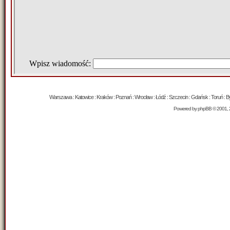
Warszawa : Katowice : Kraków : Poznań : Wrocław : Łódź : Szczecin : Gdańsk : Toruń : Byd
Powered by
phpBB
© 2001, 