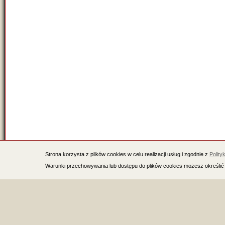
Strona korzysta z plików cookies w celu realizacji usług i zgodnie z
Polity
Warunki przechowywania lub dostępu do plików cookies możesz określić 