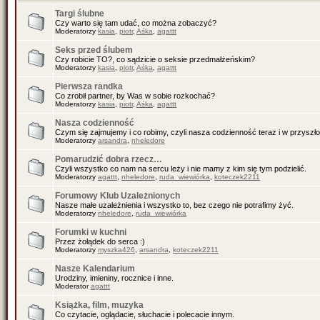
Targi ślubne
Czy warto się tam udać, co można zobaczyć?
Moderatorzy
kasia
,
piotr
,
Aśka
,
agattt
Seks przed ślubem
Czy robicie TO?, co sądzicie o seksie przedmałżeńskim?
Moderatorzy
kasia
,
piotr
,
Aśka
,
agattt
Pierwsza randka
Co zrobił partner, by Was w sobie rozkochać?
Moderatorzy
kasia
,
piotr
,
Aśka
,
agattt
Nasza codzienność
Czym się zajmujemy i co robimy, czyli nasza codzienność teraz i w przyszło
Moderatorzy
arsandra
,
nheledore
Pomarudzić dobra rzecz…
Czyli wszystko co nam na sercu leży i nie mamy z kim się tym podzielić.
Moderatorzy
agattt
,
nheledore
,
ruda_wiewiórka
,
koteczek2211
Forumowy Klub Uzależnionych
Nasze małe uzależnienia i wszystko to, bez czego nie potrafimy żyć.
Moderatorzy
nheledore
,
ruda_wiewiórka
Forumki w kuchni
Przez żołądek do serca :)
Moderatorzy
myszka426
,
arsandra
,
koteczek2211
Nasze Kalendarium
Urodziny, imieniny, rocznice i inne.
Moderator
agattt
Książka, film, muzyka
Co czytacie, oglądacie, słuchacie i polecacie innym.