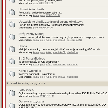
Forum dla profesjonalnych muzyków
Moderatorzy
piotr
,
WIDEOFILM
Utrwalcie te chwile...
Fotografia, wideofilmowanie, albumy...
Moderatorzy
kasia
,
piotr
,
WIDEOFILM
Utrwalcie te chwile... z drugiej strony obiektywu
Forum dla profesjonalistów (fotografia i wideofilmowanie)
Moderatorzy
piotr
,
WIDEOFILM
Strój Panny Młodej
Suknie ślubne, dodatki, akcesoria, szycie, kupno a może wypożyczenie?
Moderatorzy
kasia
,
piotr
,
Aśka
,
ewelinka89
,
koteczek2211
Uroda
Makijaż ślubny, fryzura ślubna, jak dbać o swoją sylwetkę, ABC urody.
Moderatorzy
kasia
,
piotr
,
Aśka
,
ewelinka89
,
nheledore
Strój Pana Młodego
W co się ubrać, by Cię dostrzegli?
Moderatorzy
kasia
,
piotr
,
Aśka
,
ewelinka89
,
nheledore
Koniec wolności
Wieczór panieński i kawalerski.
Moderatorzy
kasia
,
piotr
,
Aśka
,
ewelinka89
,
nheledore
Poszukiwania, zapytania
Foto, video
Ogłoszenia dotyczące poszukiwania usług foto-video. DO FIRM - TYLKO
Moderatorzy
kasia
,
WIDEOFILM
Oprawa muzyczna
Ogłoszenia dotyczące poszukiwania oprawy muzycznej uroczystości. D
NIE REKLAMY!!!