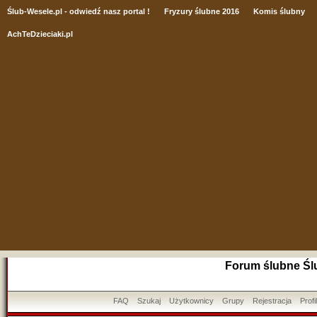
Ślub
-Wesele.pl - odwiedź nasz portal !
Fryzury ślubne 2016
Komis ślubny
AchTeDzieciaki.pl
Forum ślubne Śl
FAQ
Szukaj
Użytkownicy
Grupy
Rejestracja
Profil