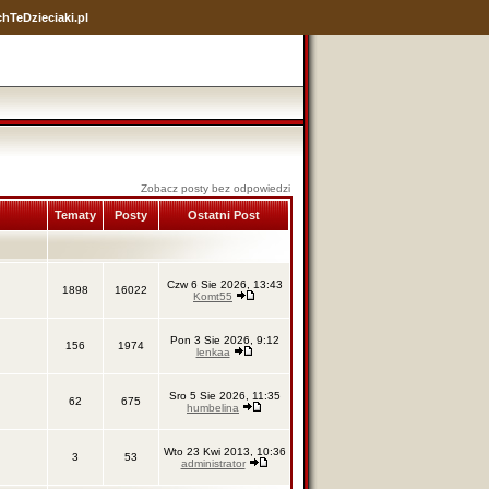
hTeDzieciaki.pl
Zobacz posty bez odpowiedzi
Tematy
Posty
Ostatni Post
Czw 6 Sie 2026, 13:43
1898
16022
Komt55
Pon 3 Sie 2026, 9:12
156
1974
lenkaa
Sro 5 Sie 2026, 11:35
62
675
humbelina
Wto 23 Kwi 2013, 10:36
3
53
administrator