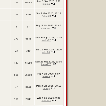
Pon 3 Sie 2026, 5:22
276
19562
lenkaa
Sro 4 Mar 2026, 17:13
164
3251
Artem20
Pią 18 Lis 2022, 11:45
8
17
djdamian
Pon 20 Lip 2026, 15:45
173
6645
klarka12
Sro 15 Kwi 2015, 18:06
33
360
roko20
Sob 23 Maj 2026, 10:00
447
44980
barto776
Pią 7 Sie 2026, 6:57
808
25510
lenkaa
Pon 3 Sie 2026, 20:13
87
3441
mczay
Wto 4 Sie 2026, 9:35
109
2683
klarka12