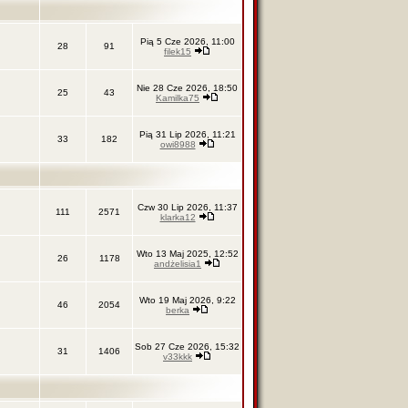
Pią 5 Cze 2026, 11:00
28
91
filek15
Nie 28 Cze 2026, 18:50
25
43
Kamilka75
Pią 31 Lip 2026, 11:21
33
182
owi8988
Czw 30 Lip 2026, 11:37
111
2571
klarka12
Wto 13 Maj 2025, 12:52
26
1178
andżelisia1
Wto 19 Maj 2026, 9:22
46
2054
berka
Sob 27 Cze 2026, 15:32
31
1406
v33kkk