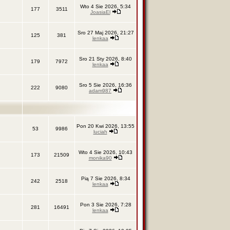
Wto 4 Sie 2026, 5:34
177
3511
JoasiaEl
Sro 27 Maj 2026, 21:27
125
381
lenkaa
Sro 21 Sty 2026, 8:40
179
7972
lenkaa
Sro 5 Sie 2026, 16:36
222
9080
adam987
Pon 20 Kwi 2026, 13:55
53
9986
luciah
Wto 4 Sie 2026, 10:43
173
21509
monika90
Pią 7 Sie 2026, 8:34
242
2518
lenkaa
Pon 3 Sie 2026, 7:28
281
16491
lenkaa