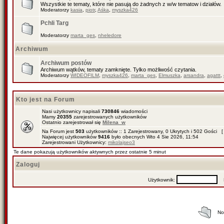
Wszystkie te tematy, które nie pasują do żadnych z w/w tematow i działów.
Moderatorzy
kasia
,
piotr
,
Aśka
,
myszka426
Pchli Targ
Moderatorzy
marta_ges
,
nheledore
Archiwum
Archiwum postów
Archiwum wątków, tematy zamknięte. Tylko możliwość czytania.
Moderatorzy
WIDEOFILM
,
myszka426
,
marta_ges
,
Elmuszka
,
arsandra
,
agattt
,
Kto jest na Forum
Nasi użytkownicy napisali
730846
wiadomości
Mamy
20355
zarejestrowanych użytkowników
Ostatnio zarejestrował się
Milena_w
Na Forum jest
503
użytkowników :: 1 Zarejestrowany, 0 Ukrytych i 502 Gości [
Najwięcej użytkowników
9416
było obecnych Wto 4 Sie 2026, 11:54
Zarejestrowani Użytkownicy:
mikolajseo3
Te dane pokazują użytkowników aktywnych przez ostatnie 5 minut
Zaloguj
Użytkownik:
H
No