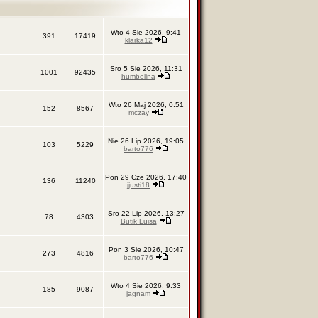
Wto 4 Sie 2026, 9:41
391
17419
klarka12
Sro 5 Sie 2026, 11:31
1001
92435
humbelina
Wto 26 Maj 2026, 0:51
152
8567
mczay
Nie 26 Lip 2026, 19:05
103
5229
barto776
Pon 29 Cze 2026, 17:40
136
11240
jjusti18
Sro 22 Lip 2026, 13:27
78
4303
Butik Luisa
Pon 3 Sie 2026, 10:47
273
4816
barto776
Wto 4 Sie 2026, 9:33
185
9087
jagnam