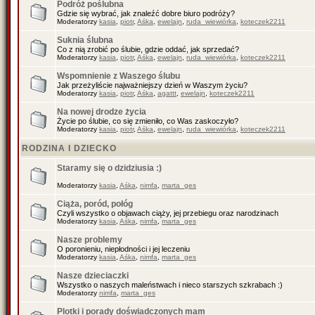
Podróż poślubna
Gdzie się wybrać, jak znaleźć dobre biuro podróży?
Moderatorzy
kasia
,
piotr
,
Aśka
,
ewelajn
,
ruda_wiewiórka
,
koteczek2211
Suknia ślubna
Co z nią zrobić po ślubie, gdzie oddać, jak sprzedać?
Moderatorzy
kasia
,
piotr
,
Aśka
,
ewelajn
,
ruda_wiewiórka
,
koteczek2211
Wspomnienie z Waszego ślubu
Jak przeżyliście najważniejszy dzień w Waszym życiu?
Moderatorzy
kasia
,
piotr
,
Aśka
,
agattt
,
ewelajn
,
koteczek2211
Na nowej drodze życia
Życie po ślubie, co się zmieniło, co Was zaskoczyło?
Moderatorzy
kasia
,
piotr
,
Aśka
,
ewelajn
,
ruda_wiewiórka
,
koteczek2211
RODZINA I DZIECKO
Staramy się o dzidziusia :)
Moderatorzy
kasia
,
Aśka
,
nimfa
,
marta_ges
Ciąża, poród, połóg
Czyli wszystko o objawach ciąży, jej przebiegu oraz narodzinach
Moderatorzy
kasia
,
Aśka
,
nimfa
,
marta_ges
Nasze problemy
O poronieniu, niepłodności i jej leczeniu
Moderatorzy
kasia
,
Aśka
,
nimfa
,
marta_ges
Nasze dzieciaczki
Wszystko o naszych maleństwach i nieco starszych szkrabach :)
Moderatorzy
nimfa
,
marta_ges
Plotki i porady doświadczonych mam