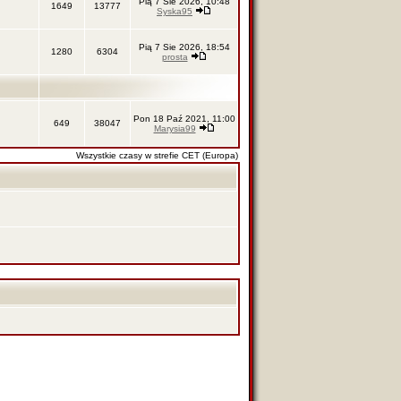
Pią 7 Sie 2026, 10:48
1649
13777
Syska95
Pią 7 Sie 2026, 18:54
1280
6304
prosta
Pon 18 Paź 2021, 11:00
649
38047
Marysia99
Wszystkie czasy w strefie CET (Europa)