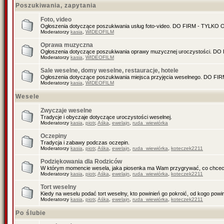
Poszukiwania, zapytania
Foto, video
Ogłoszenia dotyczące poszukiwania usług foto-video. DO FIRM - TYLK
Moderatorzy
kasia
,
WIDEOFILM
Oprawa muzyczna
Ogłoszenia dotyczące poszukiwania oprawy muzycznej uroczystości. 
Moderatorzy
kasia
,
WIDEOFILM
Sale weselne, domy weselne, restauracje, hotele
Ogłoszenia dotyczące poszukiwania miejsca przyjęcia weselnego. DO 
Moderatorzy
kasia
,
WIDEOFILM
Wesele
Zwyczaje weselne
Tradycje i obyczaje dotyczące uroczystości weselnej.
Moderatorzy
kasia
,
piotr
,
Aśka
,
ewelajn
,
ruda_wiewiórka
Oczepiny
Tradycja i zabawy podczas oczepin.
Moderatorzy
kasia
,
piotr
,
Aśka
,
ewelajn
,
ruda_wiewiórka
,
koteczek2211
Podziękowania dla Rodziców
W którym momencie wesela, jaka piosenka ma Wam przygrywać, co chcec
Moderatorzy
kasia
,
piotr
,
Aśka
,
ewelajn
,
ruda_wiewiórka
,
koteczek2211
Tort weselny
Kiedy na weselu podać tort weselny, kto powinień go pokroić, od kogo pow
Moderatorzy
kasia
,
piotr
,
Aśka
,
ewelajn
,
ruda_wiewiórka
,
koteczek2211
Po ślubie