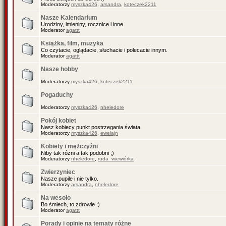
Moderatorzy
myszka426
,
arsandra
,
koteczek2211
Nasze Kalendarium
Urodziny, imieniny, rocznice i inne.
Moderator
agattt
Książka, film, muzyka
Co czytacie, oglądacie, słuchacie i polecacie innym.
Moderator
agattt
Nasze hobby
Moderatorzy
myszka426
,
koteczek2211
Pogaduchy
Moderatorzy
myszka426
,
nheledore
Pokój kobiet
Nasz kobiecy punkt postrzegania świata.
Moderatorzy
myszka426
,
ewelajn
Kobiety i mężczyźni
Niby tak różni a tak podobni ;)
Moderatorzy
nheledore
,
ruda_wiewiórka
Zwierzyniec
Nasze pupile i nie tylko.
Moderatorzy
arsandra
,
nheledore
Na wesoło
Bo śmiech, to zdrowie :)
Moderator
agattt
Porady i opinie na tematy różne