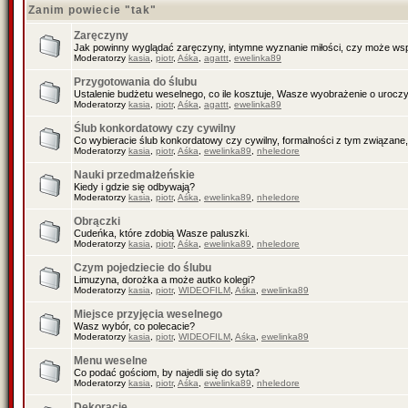
Zanim powiecie "tak"
Zaręczyny
Jak powinny wyglądać zaręczyny, intymne wyznanie miłości, czy może wsp
Moderatorzy
kasia
,
piotr
,
Aśka
,
agattt
,
ewelinka89
Przygotowania do ślubu
Ustalenie budżetu weselnego, co ile kosztuje, Wasze wyobrażenie o uroczy
Moderatorzy
kasia
,
piotr
,
Aśka
,
agattt
,
ewelinka89
Ślub konkordatowy czy cywilny
Co wybieracie ślub konkordatowy czy cywilny, formalności z tym związane,
Moderatorzy
kasia
,
piotr
,
Aśka
,
ewelinka89
,
nheledore
Nauki przedmałżeńskie
Kiedy i gdzie się odbywają?
Moderatorzy
kasia
,
piotr
,
Aśka
,
ewelinka89
,
nheledore
Obrączki
Cudeńka, które zdobią Wasze paluszki.
Moderatorzy
kasia
,
piotr
,
Aśka
,
ewelinka89
,
nheledore
Czym pojedziecie do ślubu
Limuzyna, dorożka a może autko kolegi?
Moderatorzy
kasia
,
piotr
,
WIDEOFILM
,
Aśka
,
ewelinka89
Miejsce przyjęcia weselnego
Wasz wybór, co polecacie?
Moderatorzy
kasia
,
piotr
,
WIDEOFILM
,
Aśka
,
ewelinka89
Menu weselne
Co podać gościom, by najedli się do syta?
Moderatorzy
kasia
,
piotr
,
Aśka
,
ewelinka89
,
nheledore
Dekoracje