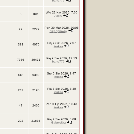
barto776
Wto 22 Kwi 2025, 7:06
8
806
Aligru
Pon 30 Mar 2026, 20:05
29
2279
niepoprawny
Pią 7 Sie 2026, 7:07
383
4076
lenkaa
Pią 7 Sie 2026, 17:13
7956
46471
barto776
Sro 5 Sie 2026, 8:47
648
5399
lenkaa
Pią 7 Sie 2026, 8:45
247
2196
lenkaa
Pon 6 Lip 2026, 10:43
47
2405
lenkaa
Pią 7 Sie 2026, 8:08
292
21635
Gabryskka