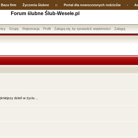
Baza firm
Życzenia ślubne
::
Portal dla nowoczesnych rodziców
-
Ac
Forum ślubne Ślub-Wesele.pl
nicy
Grupy
Rejestracja
Profil
Zaloguj się, by sprawdzić wiadomości
Zaloguj
niejszy dzień w życiu ...