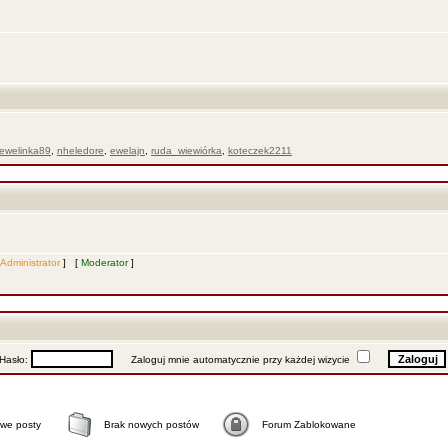
ewelinka89
,
nheledore
,
ewelajn
,
ruda_wiewiórka
,
koteczek2211
Administrator
] [
Moderator
]
asło:
Zaloguj mnie automatycznie przy każdej wizycie
we posty
Brak nowych postów
Forum Zablokowane