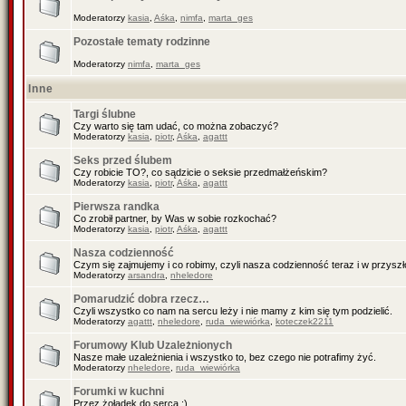
Moderatorzy
kasia
,
Aśka
,
nimfa
,
marta_ges
Pozostałe tematy rodzinne
Moderatorzy
nimfa
,
marta_ges
Inne
Targi ślubne
Czy warto się tam udać, co można zobaczyć?
Moderatorzy
kasia
,
piotr
,
Aśka
,
agattt
Seks przed ślubem
Czy robicie TO?, co sądzicie o seksie przedmałżeńskim?
Moderatorzy
kasia
,
piotr
,
Aśka
,
agattt
Pierwsza randka
Co zrobił partner, by Was w sobie rozkochać?
Moderatorzy
kasia
,
piotr
,
Aśka
,
agattt
Nasza codzienność
Czym się zajmujemy i co robimy, czyli nasza codzienność teraz i w przyszł
Moderatorzy
arsandra
,
nheledore
Pomarudzić dobra rzecz…
Czyli wszystko co nam na sercu leży i nie mamy z kim się tym podzielić.
Moderatorzy
agattt
,
nheledore
,
ruda_wiewiórka
,
koteczek2211
Forumowy Klub Uzależnionych
Nasze małe uzależnienia i wszystko to, bez czego nie potrafimy żyć.
Moderatorzy
nheledore
,
ruda_wiewiórka
Forumki w kuchni
Przez żołądek do serca :)