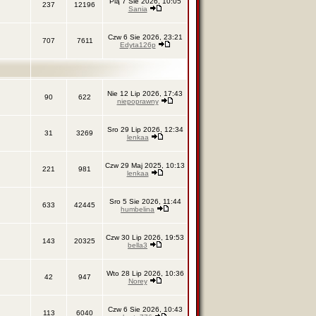
Pią 7 Sie 2026, 10:05
237
12196
Sania
Czw 6 Sie 2026, 23:21
707
7611
Edyta126p
Nie 12 Lip 2026, 17:43
90
622
niepoprawny
Sro 29 Lip 2026, 12:34
31
3269
lenkaa
Czw 29 Maj 2025, 10:13
221
981
lenkaa
Sro 5 Sie 2026, 11:44
633
42445
humbelina
Czw 30 Lip 2026, 19:53
143
20325
bella3
Wto 28 Lip 2026, 10:36
42
947
Norey
Czw 6 Sie 2026, 10:43
113
6040