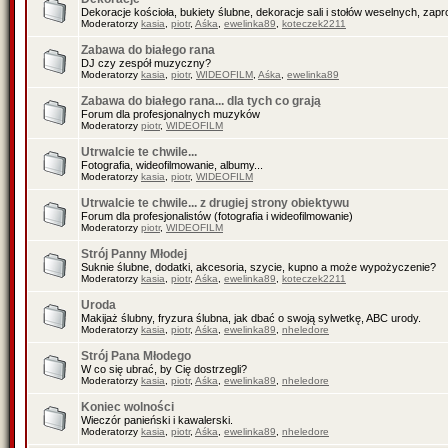
Dekoracje kościoła, bukiety ślubne, dekoracje sali i stołów weselnych, zapr
Moderatorzy
kasia
,
piotr
,
Aśka
,
ewelinka89
,
koteczek2211
Zabawa do białego rana
DJ czy zespół muzyczny?
Moderatorzy
kasia
,
piotr
,
WIDEOFILM
,
Aśka
,
ewelinka89
Zabawa do białego rana... dla tych co grają
Forum dla profesjonalnych muzyków
Moderatorzy
piotr
,
WIDEOFILM
Utrwalcie te chwile...
Fotografia, wideofilmowanie, albumy...
Moderatorzy
kasia
,
piotr
,
WIDEOFILM
Utrwalcie te chwile... z drugiej strony obiektywu
Forum dla profesjonalistów (fotografia i wideofilmowanie)
Moderatorzy
piotr
,
WIDEOFILM
Strój Panny Młodej
Suknie ślubne, dodatki, akcesoria, szycie, kupno a może wypożyczenie?
Moderatorzy
kasia
,
piotr
,
Aśka
,
ewelinka89
,
koteczek2211
Uroda
Makijaż ślubny, fryzura ślubna, jak dbać o swoją sylwetkę, ABC urody.
Moderatorzy
kasia
,
piotr
,
Aśka
,
ewelinka89
,
nheledore
Strój Pana Młodego
W co się ubrać, by Cię dostrzegli?
Moderatorzy
kasia
,
piotr
,
Aśka
,
ewelinka89
,
nheledore
Koniec wolności
Wieczór panieński i kawalerski.
Moderatorzy
kasia
,
piotr
,
Aśka
,
ewelinka89
,
nheledore