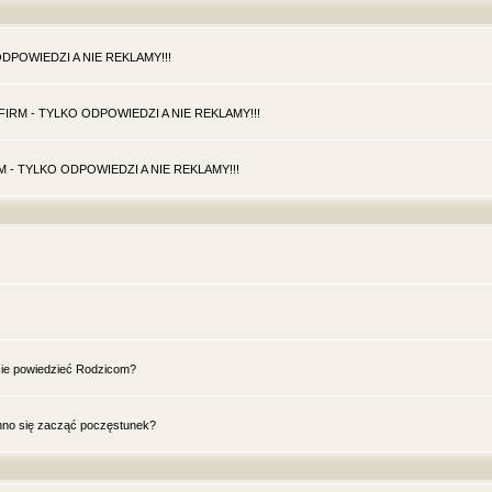
O ODPOWIEDZI A NIE REKLAMY!!!
DO FIRM - TYLKO ODPOWIEDZI A NIE REKLAMY!!!
FIRM - TYLKO ODPOWIEDZI A NIE REKLAMY!!!
ie powiedzieć Rodzicom?
inno się zacząć poczęstunek?