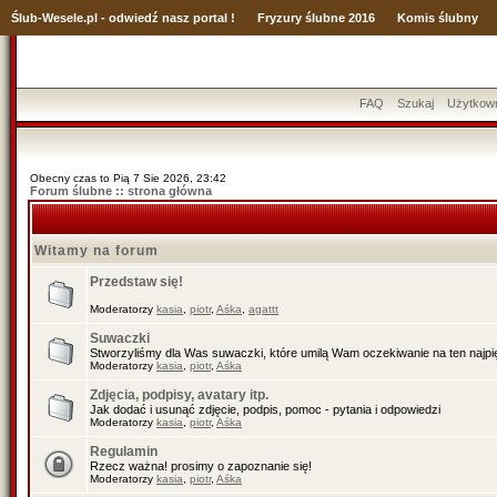
Ślub
-Wesele.pl - odwiedź nasz portal !
Fryzury ślubne 2016
Komis ślubny
FAQ
Szukaj
Użytkow
Obecny czas to Pią 7 Sie 2026, 23:42
Forum ślubne :: strona główna
Witamy na forum
Przedstaw się!
Moderatorzy
kasia
,
piotr
,
Aśka
,
agattt
Suwaczki
Stworzyliśmy dla Was suwaczki, które umilą Wam oczekiwanie na ten najpięk
Moderatorzy
kasia
,
piotr
,
Aśka
Zdjęcia, podpisy, avatary itp.
Jak dodać i usunąć zdjęcie, podpis, pomoc - pytania i odpowiedzi
Moderatorzy
kasia
,
piotr
,
Aśka
Regulamin
Rzecz ważna! prosimy o zapoznanie się!
Moderatorzy
kasia
,
piotr
,
Aśka