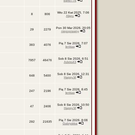
barto776
Wto 22 Kwi 2025, 7:06
8
806
Aligru
Pon 30 Mar 2026, 20:05
29
2279
niepoprawny
Pią 7 Sie 2026, 7:07
383
4076
lenkaa
Sob 8 Sie 2026, 6:51
7957
46476
Adeks43
Sob 8 Sie 2026, 12:31
648
5400
Happy.M
Pią 7 Sie 2026, 8:45
247
2196
lenkaa
Sob 8 Sie 2026, 10:50
47
2406
Happy.M
Pią 7 Sie 2026, 8:08
292
21635
Gabryskka