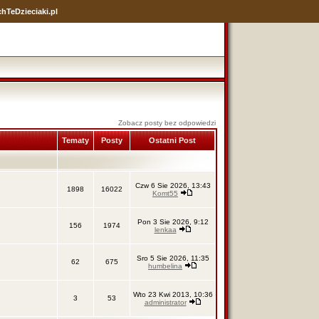
hTeDzieciaki.pl
Zobacz posty bez odpowiedzi
Tematy
Posty
Ostatni Post
Czw 6 Sie 2026, 13:43
1898
16022
Komt55
Pon 3 Sie 2026, 9:12
156
1974
lenkaa
Sro 5 Sie 2026, 11:35
62
675
humbelina
Wto 23 Kwi 2013, 10:36
3
53
administrator