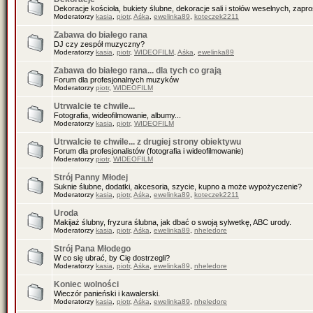
Dekoracje kościoła, bukiety ślubne, dekoracje sali i stołów weselnych, zapr
Moderatorzy
kasia
,
piotr
,
Aśka
,
ewelinka89
,
koteczek2211
Zabawa do białego rana
DJ czy zespół muzyczny?
Moderatorzy
kasia
,
piotr
,
WIDEOFILM
,
Aśka
,
ewelinka89
Zabawa do białego rana... dla tych co grają
Forum dla profesjonalnych muzyków
Moderatorzy
piotr
,
WIDEOFILM
Utrwalcie te chwile...
Fotografia, wideofilmowanie, albumy...
Moderatorzy
kasia
,
piotr
,
WIDEOFILM
Utrwalcie te chwile... z drugiej strony obiektywu
Forum dla profesjonalistów (fotografia i wideofilmowanie)
Moderatorzy
piotr
,
WIDEOFILM
Strój Panny Młodej
Suknie ślubne, dodatki, akcesoria, szycie, kupno a może wypożyczenie?
Moderatorzy
kasia
,
piotr
,
Aśka
,
ewelinka89
,
koteczek2211
Uroda
Makijaż ślubny, fryzura ślubna, jak dbać o swoją sylwetkę, ABC urody.
Moderatorzy
kasia
,
piotr
,
Aśka
,
ewelinka89
,
nheledore
Strój Pana Młodego
W co się ubrać, by Cię dostrzegli?
Moderatorzy
kasia
,
piotr
,
Aśka
,
ewelinka89
,
nheledore
Koniec wolności
Wieczór panieński i kawalerski.
Moderatorzy
kasia
,
piotr
,
Aśka
,
ewelinka89
,
nheledore