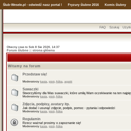
Ślub
-Wesele.pl - odwiedź nasz portal !
Fryzury ślubne 2016
Komis ślubny
FAQ
Szukaj
Użytk
Obecny czas to Sob 8 Sie 2026, 14:37
Forum ślubne :: strona główna
Witamy na forum
Przedstaw się!
Moderatorzy
kasia
,
piotr
,
Aśka
,
agattt
Suwaczki
Stworzyliśmy dla Was suwaczki, które umilą Wam oczekiwanie na ten najpiękn
Moderatorzy
kasia
,
piotr
,
Aśka
Zdjęcia, podpisy, avatary itp.
Jak dodać i usunąć zdjęcie, podpis, pomoc - pytania i odpowiedzi
Moderatorzy
kasia
,
piotr
,
Aśka
Regulamin
Rzecz ważna! prosimy o zapoznanie się!
Moderatorzy
kasia
,
piotr
,
Aśka