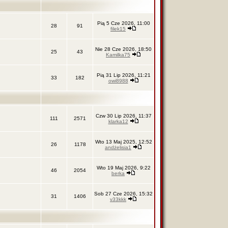
Pią 5 Cze 2026, 11:00
28
91
filek15
Nie 28 Cze 2026, 18:50
25
43
Kamilka75
Pią 31 Lip 2026, 11:21
33
182
owi8988
Czw 30 Lip 2026, 11:37
111
2571
klarka12
Wto 13 Maj 2025, 12:52
26
1178
andżelisia1
Wto 19 Maj 2026, 9:22
46
2054
berka
Sob 27 Cze 2026, 15:32
31
1406
v33kkk