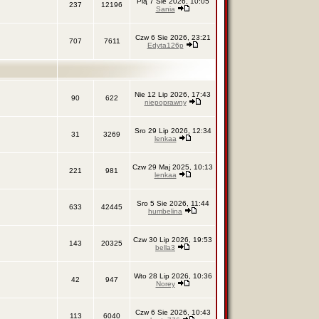
Pią 7 Sie 2026, 10:05
237
12196
Sania
Czw 6 Sie 2026, 23:21
707
7611
Edyta126p
Nie 12 Lip 2026, 17:43
90
622
niepoprawny
Sro 29 Lip 2026, 12:34
31
3269
lenkaa
Czw 29 Maj 2025, 10:13
221
981
lenkaa
Sro 5 Sie 2026, 11:44
633
42445
humbelina
Czw 30 Lip 2026, 19:53
143
20325
bella3
Wto 28 Lip 2026, 10:36
42
947
Norey
Czw 6 Sie 2026, 10:43
113
6040