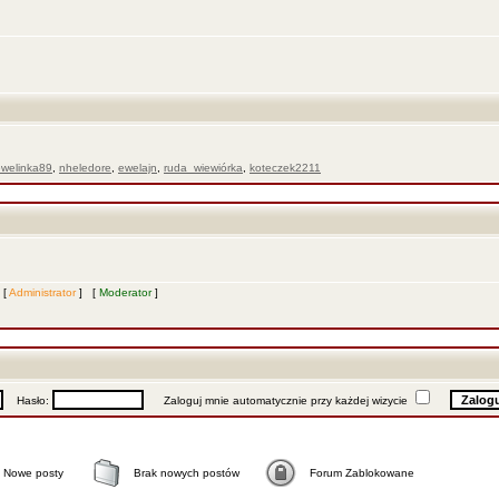
ewelinka89
,
nheledore
,
ewelajn
,
ruda_wiewiórka
,
koteczek2211
 [
Administrator
] [
Moderator
]
Hasło:
Zaloguj mnie automatycznie przy każdej wizycie
Nowe posty
Brak nowych postów
Forum Zablokowane