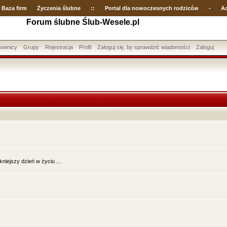
Baza firm
Życzenia ślubne
::
Portal dla nowoczesnych rodziców
-
Ac
Forum ślubne Ślub-Wesele.pl
ownicy
Grupy
Rejestracja
Profil
Zaloguj się, by sprawdzić wiadomości
Zaloguj
iejszy dzień w życiu ...