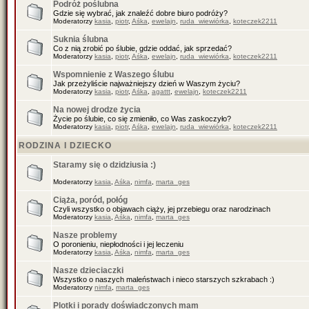
Podróż poślubna
Gdzie się wybrać, jak znaleźć dobre biuro podróży?
Moderatorzy
kasia
,
piotr
,
Aśka
,
ewelajn
,
ruda_wiewiórka
,
koteczek2211
Suknia ślubna
Co z nią zrobić po ślubie, gdzie oddać, jak sprzedać?
Moderatorzy
kasia
,
piotr
,
Aśka
,
ewelajn
,
ruda_wiewiórka
,
koteczek2211
Wspomnienie z Waszego ślubu
Jak przeżyliście najważniejszy dzień w Waszym życiu?
Moderatorzy
kasia
,
piotr
,
Aśka
,
agattt
,
ewelajn
,
koteczek2211
Na nowej drodze życia
Życie po ślubie, co się zmieniło, co Was zaskoczyło?
Moderatorzy
kasia
,
piotr
,
Aśka
,
ewelajn
,
ruda_wiewiórka
,
koteczek2211
RODZINA I DZIECKO
Staramy się o dzidziusia :)
Moderatorzy
kasia
,
Aśka
,
nimfa
,
marta_ges
Ciąża, poród, połóg
Czyli wszystko o objawach ciąży, jej przebiegu oraz narodzinach
Moderatorzy
kasia
,
Aśka
,
nimfa
,
marta_ges
Nasze problemy
O poronieniu, niepłodności i jej leczeniu
Moderatorzy
kasia
,
Aśka
,
nimfa
,
marta_ges
Nasze dzieciaczki
Wszystko o naszych maleństwach i nieco starszych szkrabach :)
Moderatorzy
nimfa
,
marta_ges
Plotki i porady doświadczonych mam