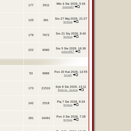
Wto 4 Sie 2026, 5:34
177
3511
JoasiaEl
Sro 27 Maj 2026, 21:27
125
381
lenkaa
Sro 21 Sty 2026, 8:40
179
7972
lenkaa
Sro 5 Sie 2026, 16:36
222
9080
adam987
Pon 20 Kwi 2026, 13:55
53
9986
luciah
Sob 8 Sie 2026, 13:11
173
21510
Babcia_Jadzia
Pią 7 Sie 2026, 8:34
242
2518
lenkaa
Pon 3 Sie 2026, 7:28
281
16491
lenkaa