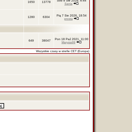
Sob 8 Sie 2026, 6:44
1650
13778
Sania
Pią 7 Sie 2026, 18:54
1280
6304
prosta
Pon 18 Paź 2021, 11:00
649
38047
Marysia99
Wszystkie czasy w strefie CET (Europa)