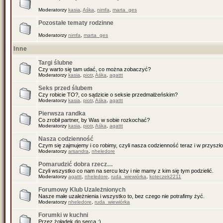
Moderatorzy
kasia
,
Aśka
,
nimfa
,
marta_ges
Pozostałe tematy rodzinne
Moderatorzy
nimfa
,
marta_ges
Inne
Targi ślubne
Czy warto się tam udać, co można zobaczyć?
Moderatorzy
kasia
,
piotr
,
Aśka
,
agattt
Seks przed ślubem
Czy robicie TO?, co sądzicie o seksie przedmałżeńskim?
Moderatorzy
kasia
,
piotr
,
Aśka
,
agattt
Pierwsza randka
Co zrobił partner, by Was w sobie rozkochać?
Moderatorzy
kasia
,
piotr
,
Aśka
,
agattt
Nasza codzienność
Czym się zajmujemy i co robimy, czyli nasza codzienność teraz i w przyszło
Moderatorzy
arsandra
,
nheledore
Pomarudzić dobra rzecz…
Czyli wszystko co nam na sercu leży i nie mamy z kim się tym podzielić.
Moderatorzy
agattt
,
nheledore
,
ruda_wiewiórka
,
koteczek2211
Forumowy Klub Uzależnionych
Nasze małe uzależnienia i wszystko to, bez czego nie potrafimy żyć.
Moderatorzy
nheledore
,
ruda_wiewiórka
Forumki w kuchni
Przez żołądek do serca :)