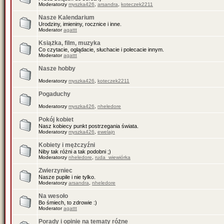
Moderatorzy
myszka426
,
arsandra
,
koteczek2211
Nasze Kalendarium
Urodziny, imieniny, rocznice i inne.
Moderator
agattt
Książka, film, muzyka
Co czytacie, oglądacie, słuchacie i polecacie innym.
Moderator
agattt
Nasze hobby
Moderatorzy
myszka426
,
koteczek2211
Pogaduchy
Moderatorzy
myszka426
,
nheledore
Pokój kobiet
Nasz kobiecy punkt postrzegania świata.
Moderatorzy
myszka426
,
ewelajn
Kobiety i mężczyźni
Niby tak różni a tak podobni ;)
Moderatorzy
nheledore
,
ruda_wiewiórka
Zwierzyniec
Nasze pupile i nie tylko.
Moderatorzy
arsandra
,
nheledore
Na wesoło
Bo śmiech, to zdrowie :)
Moderator
agattt
Porady i opinie na tematy różne