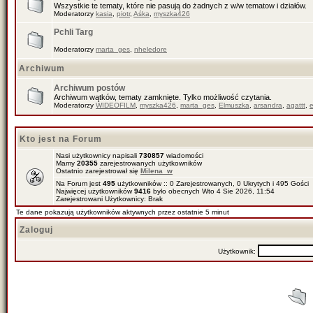
Wszystkie te tematy, które nie pasują do żadnych z w/w tematow i działów.
Moderatorzy
kasia
,
piotr
,
Aśka
,
myszka426
Pchli Targ
Moderatorzy
marta_ges
,
nheledore
Archiwum
Archiwum postów
Archiwum wątków, tematy zamknięte. Tylko możliwość czytania.
Moderatorzy
WIDEOFILM
,
myszka426
,
marta_ges
,
Elmuszka
,
arsandra
,
agattt
,
Kto jest na Forum
Nasi użytkownicy napisali
730857
wiadomości
Mamy
20355
zarejestrowanych użytkowników
Ostatnio zarejestrował się
Milena_w
Na Forum jest
495
użytkowników :: 0 Zarejestrowanych, 0 Ukrytych i 495 Gości
Najwięcej użytkowników
9416
było obecnych Wto 4 Sie 2026, 11:54
Zarejestrowani Użytkownicy: Brak
Te dane pokazują użytkowników aktywnych przez ostatnie 5 minut
Zaloguj
Użytkownik: