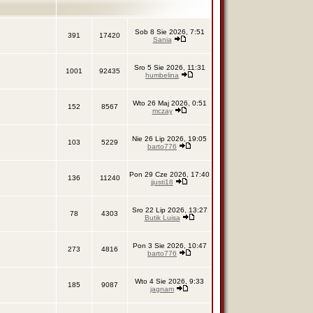
Sob 8 Sie 2026, 7:51
391
17420
Sania
Sro 5 Sie 2026, 11:31
1001
92435
humbelina
Wto 26 Maj 2026, 0:51
152
8567
mczay
Nie 26 Lip 2026, 19:05
103
5229
barto776
Pon 29 Cze 2026, 17:40
136
11240
jjusti18
Sro 22 Lip 2026, 13:27
78
4303
Butik Luisa
Pon 3 Sie 2026, 10:47
273
4816
barto776
Wto 4 Sie 2026, 9:33
185
9087
jagnam