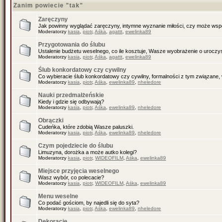
Zanim powiecie "tak"
Zaręczyny
Jak powinny wyglądać zaręczyny, intymne wyznanie miłości, czy może wspó
Moderatorzy
kasia
,
piotr
,
Aśka
,
agattt
,
ewelinka89
Przygotowania do ślubu
Ustalenie budżetu weselnego, co ile kosztuje, Wasze wyobrażenie o uroczys
Moderatorzy
kasia
,
piotr
,
Aśka
,
agattt
,
ewelinka89
Ślub konkordatowy czy cywilny
Co wybieracie ślub konkordatowy czy cywilny, formalności z tym związane, 
Moderatorzy
kasia
,
piotr
,
Aśka
,
ewelinka89
,
nheledore
Nauki przedmałżeńskie
Kiedy i gdzie się odbywają?
Moderatorzy
kasia
,
piotr
,
Aśka
,
ewelinka89
,
nheledore
Obrączki
Cudeńka, które zdobią Wasze paluszki.
Moderatorzy
kasia
,
piotr
,
Aśka
,
ewelinka89
,
nheledore
Czym pojedziecie do ślubu
Limuzyna, dorożka a może autko kolegi?
Moderatorzy
kasia
,
piotr
,
WIDEOFILM
,
Aśka
,
ewelinka89
Miejsce przyjęcia weselnego
Wasz wybór, co polecacie?
Moderatorzy
kasia
,
piotr
,
WIDEOFILM
,
Aśka
,
ewelinka89
Menu weselne
Co podać gościom, by najedli się do syta?
Moderatorzy
kasia
,
piotr
,
Aśka
,
ewelinka89
,
nheledore
Dekoracje