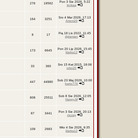
Pon 3 Sie 2026, 5:22
276
19562
lenkaa
Sro 4 Mar 2026, 17:13
164
3251
Artem20
Pią 18 Lis 2022, 11:45
8
17
djdamian
Pon 20 Lip 2026, 15:45
173
6645
klarka12
Sro 15 Kwi 2015, 18:06
33
360
roko20
Sob 23 Maj 2026, 10:00
447
44980
barto776
Sob 8 Sie 2026, 12:05
808
25511
Happy.M
Pon 3 Sie 2026, 20:13
87
3441
mczay
Wto 4 Sie 2026, 9:35
109
2683
klarka12