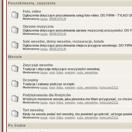
Poszukiwania, zapytania
Foto, video
Ogłoszenia dotyczące poszukiwania usług foto-video. DO FIRM - TYLKO
Moderatorzy
kasia
,
WIDEOFILM
Oprawa muzyczna
Ogłoszenia dotyczące poszukiwania oprawy muzycznej uroczystości. D
Moderatorzy
kasia
,
WIDEOFILM
Sale weselne, domy weselne, restauracje, hotele
Ogłoszenia dotyczące poszukiwania miejsca przyjęcia weselnego. DO F
Moderatorzy
kasia
,
WIDEOFILM
Wesele
Zwyczaje weselne
Tradycje i obyczaje dotyczące uroczystości weselnej.
Moderatorzy
kasia
,
piotr
,
Aśka
,
ewelajn
,
ruda_wiewiórka
Oczepiny
Tradycja i zabawy podczas oczepin.
Moderatorzy
kasia
,
piotr
,
Aśka
,
ewelajn
,
ruda_wiewiórka
,
koteczek2211
Podziękowania dla Rodziców
W którym momencie wesela, jaka piosenka ma Wam przygrywać, co chceci
Moderatorzy
kasia
,
piotr
,
Aśka
,
ewelajn
,
ruda_wiewiórka
,
koteczek2211
Tort weselny
Kiedy na weselu podać tort weselny, kto powinień go pokroić, od kogo pow
Moderatorzy
kasia
,
piotr
,
Aśka
,
ewelajn
,
ruda_wiewiórka
,
koteczek2211
Po ślubie