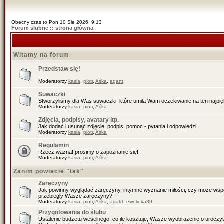
Obecny czas to Pon 10 Sie 2026, 9:13
Forum ślubne :: strona główna
Witamy na forum
Przedstaw się!
Moderatorzy
kasia
,
piotr
,
Aśka
,
agattt
Suwaczki
Stworzyliśmy dla Was suwaczki, które umilą Wam oczekiwanie na ten najpiękn
Moderatorzy
kasia
,
piotr
,
Aśka
Zdjęcia, podpisy, avatary itp.
Jak dodać i usunąć zdjęcie, podpis, pomoc - pytania i odpowiedzi
Moderatorzy
kasia
,
piotr
,
Aśka
Regulamin
Rzecz ważna! prosimy o zapoznanie się!
Moderatorzy
kasia
,
piotr
,
Aśka
Zanim powiecie "tak"
Zaręczyny
Jak powinny wyglądać zaręczyny, intymne wyznanie miłości, czy może wspól
przebiegły Wasze zaręczyny?
Moderatorzy
kasia
,
piotr
,
Aśka
,
agattt
,
ewelinka89
Przygotowania do ślubu
Ustalenie budżetu weselnego, co ile kosztuje, Wasze wyobrażenie o uroczys