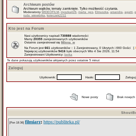
Archiwum postów
Archiwum wątków, tematy zamknięte. Tylko możliwość czytania.
Moderatorzy
WIDEOFILM
,
myszka426
,
marta_ges
,
Elmuszka
,
arsandra
,
agattt
,
ruda_wiewiórka
,
koteczek2211
Kto jest na Forum
Nasi użytkownicy napisali
730888
wiadomości
Mamy
20355
zarejestrowanych użytkowników
Ostatnio zarejestrował się
Milena_w
Na Forum jest
661
użytkowników :: 1 Zarejestrowany, 0 Ukrytych i 660 Gości [
Najwięcej użytkowników
9416
było obecnych Wto 4 Sie 2026, 11:54
Zarejestrowani Użytkownicy:
berka
Te dane pokazują użytkowników aktywnych przez ostatnie 5 minut
Zaloguj
Użytkownik:
Hasło:
Zaloguj mn
Nowe posty
Brak nowych
ShoutB