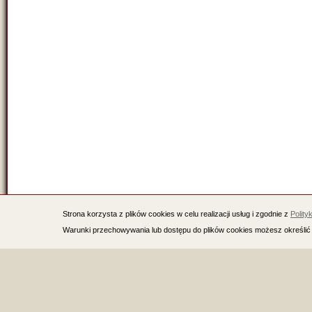
Strona korzysta z plików cookies w celu realizacji usług i zgodnie z
Polity
Warunki przechowywania lub dostępu do plików cookies możesz określić 