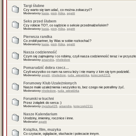
Targi ślubne
Czy warto się tam udać, co można zobaczyć?
Moderatorzy
kasia
,
piotr
,
Aśka
,
agattt
Seks przed ślubem
Czy robicie TO?, co sądzicie o seksie przedmałżeńskim?
Moderatorzy
kasia
,
piotr
,
Aśka
,
agattt
Pierwsza randka
Co zrobił partner, by Was w sobie rozkochać?
Moderatorzy
kasia
,
piotr
,
Aśka
,
agattt
Nasza codzienność
Czym się zajmujemy i co robimy, czyli nasza codzienność teraz i w przyszło
Moderatorzy
arsandra
,
nheledore
Pomarudzić dobra rzecz…
Czyli wszystko co nam na sercu leży i nie mamy z kim się tym podzielić.
Moderatorzy
agattt
,
nheledore
,
ruda_wiewiórka
,
koteczek2211
Forumowy Klub Uzależnionych
Nasze małe uzależnienia i wszystko to, bez czego nie potrafimy żyć.
Moderatorzy
nheledore
,
ruda_wiewiórka
Forumki w kuchni
Przez żołądek do serca :)
Moderatorzy
myszka426
,
arsandra
,
koteczek2211
Nasze Kalendarium
Urodziny, imieniny, rocznice i inne.
Moderator
agattt
Książka, film, muzyka
Co czytacie, oglądacie, słuchacie i polecacie innym.