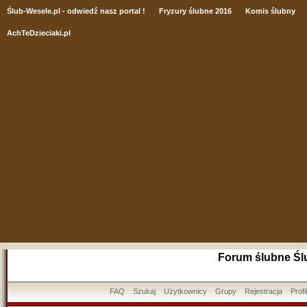
Ślub
-Wesele.pl - odwiedź nasz portal !
Fryzury ślubne 2016
Komis ślubny
AchTeDzieciaki.pl
Forum ślubne Śl
FAQ
Szukaj
Użytkownicy
Grupy
Rejestracja
Profil