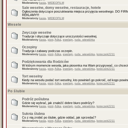
Moderatorzy
kasia
,
WIDEOFILM
Sale weselne, domy weselne, restauracje, hotele
Ogłoszenia dotyczące poszukiwania miejsca przyjęcia weselnego. DO F
REKLAMY!!!
Moderatorzy
kasia
,
WIDEOFILM
Wesele
Zwyczaje weselne
Tradycje i obyczaje dotyczące uroczystości weselnej.
Moderatorzy
kasia
,
piotr
,
Aśka
,
ewelajn
,
ruda_wiewiórka
Oczepiny
Tradycja i zabawy podczas oczepin.
Moderatorzy
kasia
,
piotr
,
Aśka
,
ewelajn
,
ruda_wiewiórka
,
koteczek2211
Podziękowania dla Rodziców
W którym momencie wesela, jaka piosenka ma Wam przygrywać, co chceci
Moderatorzy
kasia
,
piotr
,
Aśka
,
ewelajn
,
ruda_wiewiórka
,
koteczek2211
Tort weselny
Kiedy na weselu podać tort weselny, kto powinień go pokroić, od kogo pow
Moderatorzy
kasia
,
piotr
,
Aśka
,
ewelajn
,
ruda_wiewiórka
,
koteczek2211
Po ślubie
Podróż poślubna
Gdzie się wybrać, jak znaleźć dobre biuro podróży?
Moderatorzy
kasia
,
piotr
,
Aśka
,
ewelajn
,
ruda_wiewiórka
,
koteczek2211
Suknia ślubna
Co z nią zrobić po ślubie, gdzie oddać, jak sprzedać?
Moderatorzy
kasia
,
piotr
,
Aśka
,
ewelajn
,
ruda_wiewiórka
,
koteczek2211