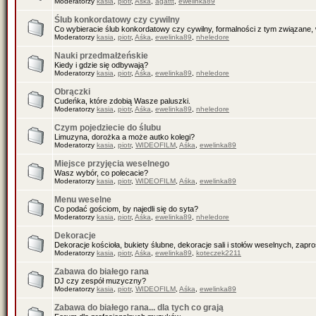
Moderatorzy
kasia
,
piotr
,
Aśka
,
agattt
,
ewelinka89
Ślub konkordatowy czy cywilny
Co wybieracie ślub konkordatowy czy cywilny, formalności z tym związane, 
Moderatorzy
kasia
,
piotr
,
Aśka
,
ewelinka89
,
nheledore
Nauki przedmałżeńskie
Kiedy i gdzie się odbywają?
Moderatorzy
kasia
,
piotr
,
Aśka
,
ewelinka89
,
nheledore
Obrączki
Cudeńka, które zdobią Wasze paluszki.
Moderatorzy
kasia
,
piotr
,
Aśka
,
ewelinka89
,
nheledore
Czym pojedziecie do ślubu
Limuzyna, dorożka a może autko kolegi?
Moderatorzy
kasia
,
piotr
,
WIDEOFILM
,
Aśka
,
ewelinka89
Miejsce przyjęcia weselnego
Wasz wybór, co polecacie?
Moderatorzy
kasia
,
piotr
,
WIDEOFILM
,
Aśka
,
ewelinka89
Menu weselne
Co podać gościom, by najedli się do syta?
Moderatorzy
kasia
,
piotr
,
Aśka
,
ewelinka89
,
nheledore
Dekoracje
Dekoracje kościoła, bukiety ślubne, dekoracje sali i stołów weselnych, zapr
Moderatorzy
kasia
,
piotr
,
Aśka
,
ewelinka89
,
koteczek2211
Zabawa do białego rana
DJ czy zespół muzyczny?
Moderatorzy
kasia
,
piotr
,
WIDEOFILM
,
Aśka
,
ewelinka89
Zabawa do białego rana... dla tych co grają