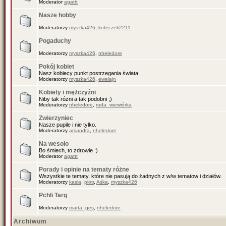
Moderator
agattt
Nasze hobby
Moderatorzy
myszka426
,
koteczek2211
Pogaduchy
Moderatorzy
myszka426
,
nheledore
Pokój kobiet
Nasz kobiecy punkt postrzegania świata.
Moderatorzy
myszka426
,
ewelajn
Kobiety i mężczyźni
Niby tak różni a tak podobni ;)
Moderatorzy
nheledore
,
ruda_wiewiórka
Zwierzyniec
Nasze pupile i nie tylko.
Moderatorzy
arsandra
,
nheledore
Na wesoło
Bo śmiech, to zdrowie :)
Moderator
agattt
Porady i opinie na tematy różne
Wszystkie te tematy, które nie pasują do żadnych z w/w tematow i działów.
Moderatorzy
kasia
,
piotr
,
Aśka
,
myszka426
Pchli Targ
Moderatorzy
marta_ges
,
nheledore
Archiwum