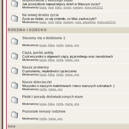
Wspomnienie z Waszego ślubu
Jak przeżyliście najważniejszy dzień w Waszym życiu?
Moderatorzy
kasia
,
piotr
,
Aśka
,
agattt
,
ewelajn
,
koteczek2211
Na nowej drodze życia
Życie po ślubie, co się zmieniło, co Was zaskoczyło?
Moderatorzy
kasia
,
piotr
,
Aśka
,
ewelajn
,
ruda_wiewiórka
,
koteczek2211
RODZINA I DZIECKO
Staramy się o dzidziusia :)
Moderatorzy
kasia
,
Aśka
,
nimfa
,
marta_ges
Ciąża, poród, połóg
Czyli wszystko o objawach ciąży, jej przebiegu oraz narodzinach
Moderatorzy
kasia
,
Aśka
,
nimfa
,
marta_ges
Nasze problemy
O poronieniu, niepłodności i jej leczeniu
Moderatorzy
kasia
,
Aśka
,
nimfa
,
marta_ges
Nasze dzieciaczki
Wszystko o naszych maleństwach i nieco starszych szkrabach :)
Moderatorzy
nimfa
,
marta_ges
Plotki i porady doświadczonych mam
Moderatorzy
kasia
,
Aśka
,
nimfa
,
marta_ges
Pozostałe tematy rodzinne
Moderatorzy
nimfa
,
marta_ges
Inne