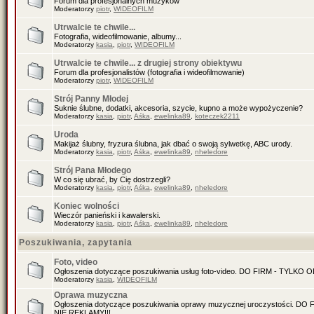
Forum dla profesjonalnych muzyków
Moderatorzy
piotr
,
WIDEOFILM
Utrwalcie te chwile...
Fotografia, wideofilmowanie, albumy...
Moderatorzy
kasia
,
piotr
,
WIDEOFILM
Utrwalcie te chwile... z drugiej strony obiektywu
Forum dla profesjonalistów (fotografia i wideofilmowanie)
Moderatorzy
piotr
,
WIDEOFILM
Strój Panny Młodej
Suknie ślubne, dodatki, akcesoria, szycie, kupno a może wypożyczenie?
Moderatorzy
kasia
,
piotr
,
Aśka
,
ewelinka89
,
koteczek2211
Uroda
Makijaż ślubny, fryzura ślubna, jak dbać o swoją sylwetkę, ABC urody.
Moderatorzy
kasia
,
piotr
,
Aśka
,
ewelinka89
,
nheledore
Strój Pana Młodego
W co się ubrać, by Cię dostrzegli?
Moderatorzy
kasia
,
piotr
,
Aśka
,
ewelinka89
,
nheledore
Koniec wolności
Wieczór panieński i kawalerski.
Moderatorzy
kasia
,
piotr
,
Aśka
,
ewelinka89
,
nheledore
Poszukiwania, zapytania
Foto, video
Ogłoszenia dotyczące poszukiwania usług foto-video. DO FIRM - TYLKO
Moderatorzy
kasia
,
WIDEOFILM
Oprawa muzyczna
Ogłoszenia dotyczące poszukiwania oprawy muzycznej uroczystości. D
NIE REKLAMY!!!