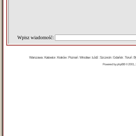
Warszawa : Katowice : Kraków : Poznań : Wrocław : Łódź : Szczecin : Gdańsk : Toruń : Byd
Powered by
phpBB
© 2001, 