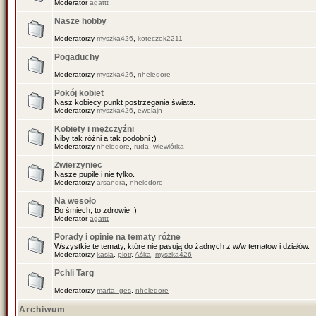
Moderator
agattt
Nasze hobby
Moderatorzy
myszka426
,
koteczek2211
Pogaduchy
Moderatorzy
myszka426
,
nheledore
Pokój kobiet
Nasz kobiecy punkt postrzegania świata.
Moderatorzy
myszka426
,
ewelajn
Kobiety i mężczyźni
Niby tak różni a tak podobni ;)
Moderatorzy
nheledore
,
ruda_wiewiórka
Zwierzyniec
Nasze pupile i nie tylko.
Moderatorzy
arsandra
,
nheledore
Na wesoło
Bo śmiech, to zdrowie :)
Moderator
agattt
Porady i opinie na tematy różne
Wszystkie te tematy, które nie pasują do żadnych z w/w tematow i działów.
Moderatorzy
kasia
,
piotr
,
Aśka
,
myszka426
Pchli Targ
Moderatorzy
marta_ges
,
nheledore
Archiwum