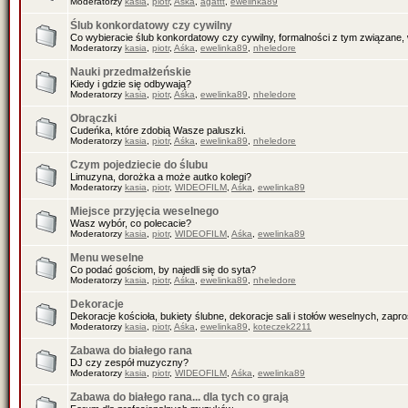
Moderatorzy
kasia
,
piotr
,
Aśka
,
agattt
,
ewelinka89
Ślub konkordatowy czy cywilny
Co wybieracie ślub konkordatowy czy cywilny, formalności z tym związane, 
Moderatorzy
kasia
,
piotr
,
Aśka
,
ewelinka89
,
nheledore
Nauki przedmałżeńskie
Kiedy i gdzie się odbywają?
Moderatorzy
kasia
,
piotr
,
Aśka
,
ewelinka89
,
nheledore
Obrączki
Cudeńka, które zdobią Wasze paluszki.
Moderatorzy
kasia
,
piotr
,
Aśka
,
ewelinka89
,
nheledore
Czym pojedziecie do ślubu
Limuzyna, dorożka a może autko kolegi?
Moderatorzy
kasia
,
piotr
,
WIDEOFILM
,
Aśka
,
ewelinka89
Miejsce przyjęcia weselnego
Wasz wybór, co polecacie?
Moderatorzy
kasia
,
piotr
,
WIDEOFILM
,
Aśka
,
ewelinka89
Menu weselne
Co podać gościom, by najedli się do syta?
Moderatorzy
kasia
,
piotr
,
Aśka
,
ewelinka89
,
nheledore
Dekoracje
Dekoracje kościoła, bukiety ślubne, dekoracje sali i stołów weselnych, zapr
Moderatorzy
kasia
,
piotr
,
Aśka
,
ewelinka89
,
koteczek2211
Zabawa do białego rana
DJ czy zespół muzyczny?
Moderatorzy
kasia
,
piotr
,
WIDEOFILM
,
Aśka
,
ewelinka89
Zabawa do białego rana... dla tych co grają