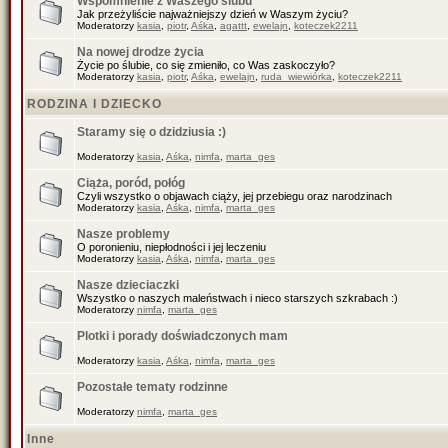
Wspomnienie z Waszego ślubu
Jak przeżyliście najważniejszy dzień w Waszym życiu?
Moderatorzy
kasia
,
piotr
,
Aśka
,
agattt
,
ewelajn
,
koteczek2211
Na nowej drodze życia
Życie po ślubie, co się zmieniło, co Was zaskoczyło?
Moderatorzy
kasia
,
piotr
,
Aśka
,
ewelajn
,
ruda_wiewiórka
,
koteczek2211
RODZINA I DZIECKO
Staramy się o dzidziusia :)
Moderatorzy
kasia
,
Aśka
,
nimfa
,
marta_ges
Ciąża, poród, połóg
Czyli wszystko o objawach ciąży, jej przebiegu oraz narodzinach
Moderatorzy
kasia
,
Aśka
,
nimfa
,
marta_ges
Nasze problemy
O poronieniu, niepłodności i jej leczeniu
Moderatorzy
kasia
,
Aśka
,
nimfa
,
marta_ges
Nasze dzieciaczki
Wszystko o naszych maleństwach i nieco starszych szkrabach :)
Moderatorzy
nimfa
,
marta_ges
Plotki i porady doświadczonych mam
Moderatorzy
kasia
,
Aśka
,
nimfa
,
marta_ges
Pozostałe tematy rodzinne
Moderatorzy
nimfa
,
marta_ges
Inne