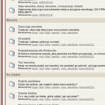
Moderatorzy
kasia
,
WIDEOFILM
Sale weselne, domy weselne, restauracje, hotele
Ogłoszenia dotyczące poszukiwania miejsca przyjęcia weselnego. DO F
REKLAMY!!!
Moderatorzy
kasia
,
WIDEOFILM
Wesele
Zwyczaje weselne
Tradycje i obyczaje dotyczące uroczystości weselnej.
Moderatorzy
kasia
,
piotr
,
Aśka
,
ewelajn
,
ruda_wiewiórka
Oczepiny
Tradycja i zabawy podczas oczepin.
Moderatorzy
kasia
,
piotr
,
Aśka
,
ewelajn
,
ruda_wiewiórka
,
koteczek2211
Podziękowania dla Rodziców
W którym momencie wesela, jaka piosenka ma Wam przygrywać, co chceci
Moderatorzy
kasia
,
piotr
,
Aśka
,
ewelajn
,
ruda_wiewiórka
,
koteczek2211
Tort weselny
Kiedy na weselu podać tort weselny, kto powinień go pokroić, od kogo pow
Moderatorzy
kasia
,
piotr
,
Aśka
,
ewelajn
,
ruda_wiewiórka
,
koteczek2211
Po ślubie
Podróż poślubna
Gdzie się wybrać, jak znaleźć dobre biuro podróży?
Moderatorzy
kasia
,
piotr
,
Aśka
,
ewelajn
,
ruda_wiewiórka
,
koteczek2211
Suknia ślubna
Co z nią zrobić po ślubie, gdzie oddać, jak sprzedać?
Moderatorzy
kasia
,
piotr
,
Aśka
,
ewelajn
,
ruda_wiewiórka
,
koteczek2211