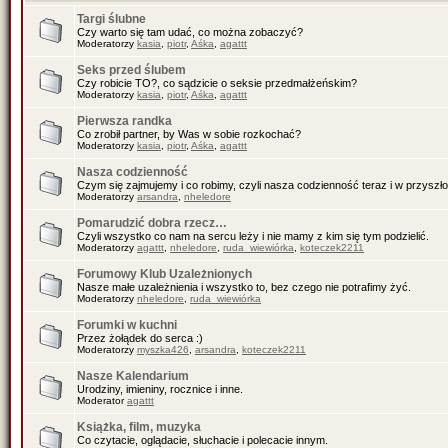
Targi ślubne
Czy warto się tam udać, co można zobaczyć?
Moderatorzy
kasia
,
piotr
,
Aśka
,
agattt
Seks przed ślubem
Czy robicie TO?, co sądzicie o seksie przedmałżeńskim?
Moderatorzy
kasia
,
piotr
,
Aśka
,
agattt
Pierwsza randka
Co zrobił partner, by Was w sobie rozkochać?
Moderatorzy
kasia
,
piotr
,
Aśka
,
agattt
Nasza codzienność
Czym się zajmujemy i co robimy, czyli nasza codzienność teraz i w przyszło
Moderatorzy
arsandra
,
nheledore
Pomarudzić dobra rzecz…
Czyli wszystko co nam na sercu leży i nie mamy z kim się tym podzielić.
Moderatorzy
agattt
,
nheledore
,
ruda_wiewiórka
,
koteczek2211
Forumowy Klub Uzależnionych
Nasze małe uzależnienia i wszystko to, bez czego nie potrafimy żyć.
Moderatorzy
nheledore
,
ruda_wiewiórka
Forumki w kuchni
Przez żołądek do serca :)
Moderatorzy
myszka426
,
arsandra
,
koteczek2211
Nasze Kalendarium
Urodziny, imieniny, rocznice i inne.
Moderator
agattt
Książka, film, muzyka
Co czytacie, oglądacie, słuchacie i polecacie innym.