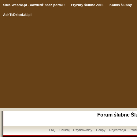
Ślub
-Wesele.pl - odwiedź nasz portal !
Fryzury ślubne 2016
Komis ślubny
AchTeDzieciaki.pl
Forum ślubne Śl
FAQ
Szukaj
Użytkownicy
Grupy
Rejestracja
Profil