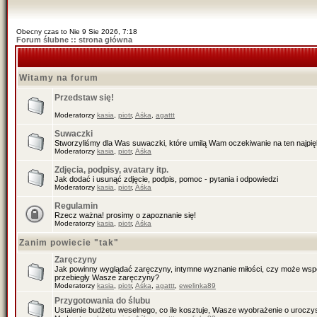
Obecny czas to Nie 9 Sie 2026, 7:18
Forum ślubne :: strona główna
Witamy na forum
Przedstaw się!
Moderatorzy
kasia
,
piotr
,
Aśka
,
agattt
Suwaczki
Stworzyliśmy dla Was suwaczki, które umilą Wam oczekiwanie na ten najpiękn
Moderatorzy
kasia
,
piotr
,
Aśka
Zdjęcia, podpisy, avatary itp.
Jak dodać i usunąć zdjęcie, podpis, pomoc - pytania i odpowiedzi
Moderatorzy
kasia
,
piotr
,
Aśka
Regulamin
Rzecz ważna! prosimy o zapoznanie się!
Moderatorzy
kasia
,
piotr
,
Aśka
Zanim powiecie "tak"
Zaręczyny
Jak powinny wyglądać zaręczyny, intymne wyznanie miłości, czy może wspól
przebiegły Wasze zaręczyny?
Moderatorzy
kasia
,
piotr
,
Aśka
,
agattt
,
ewelinka89
Przygotowania do ślubu
Ustalenie budżetu weselnego, co ile kosztuje, Wasze wyobrażenie o uroczys