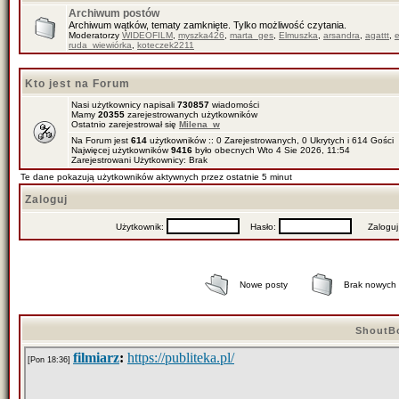
Archiwum postów
Archiwum wątków, tematy zamknięte. Tylko możliwość czytania.
Moderatorzy
WIDEOFILM
,
myszka426
,
marta_ges
,
Elmuszka
,
arsandra
,
agattt
,
ruda_wiewiórka
,
koteczek2211
Kto jest na Forum
Nasi użytkownicy napisali
730857
wiadomości
Mamy
20355
zarejestrowanych użytkowników
Ostatnio zarejestrował się
Milena_w
Na Forum jest
614
użytkowników :: 0 Zarejestrowanych, 0 Ukrytych i 614 Gości
Najwięcej użytkowników
9416
było obecnych Wto 4 Sie 2026, 11:54
Zarejestrowani Użytkownicy: Brak
Te dane pokazują użytkowników aktywnych przez ostatnie 5 minut
Zaloguj
Użytkownik:
Hasło:
Zaloguj mn
Nowe posty
Brak nowych
ShoutB