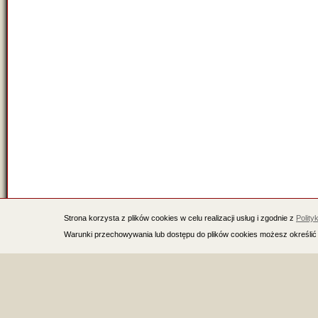
Strona korzysta z plików cookies w celu realizacji usług i zgodnie z
Polity
Warunki przechowywania lub dostępu do plików cookies możesz określić 