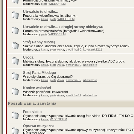
Forum dla profesjonalnych muzyków
Moderatorzy
piotr
,
WIDEOFILM
Utrwalcie te chwile...
Fotografia, wideofilmowanie, albumy...
Moderatorzy
kasia
,
piotr
,
WIDEOFILM
Utrwalcie te chwile... z drugiej strony obiektywu
Forum dla profesjonalistów (fotografia i wideofilmowanie)
Moderatorzy
piotr
,
WIDEOFILM
Strój Panny Młodej
Suknie ślubne, dodatki, akcesoria, szycie, kupno a może wypożyczenie?
Moderatorzy
kasia
,
piotr
,
Aśka
,
ewelinka89
,
koteczek2211
Uroda
Makijaż ślubny, fryzura ślubna, jak dbać o swoją sylwetkę, ABC urody.
Moderatorzy
kasia
,
piotr
,
Aśka
,
ewelinka89
,
nheledore
Strój Pana Młodego
W co się ubrać, by Cię dostrzegli?
Moderatorzy
kasia
,
piotr
,
Aśka
,
ewelinka89
,
nheledore
Koniec wolności
Wieczór panieński i kawalerski.
Moderatorzy
kasia
,
piotr
,
Aśka
,
ewelinka89
,
nheledore
Poszukiwania, zapytania
Foto, video
Ogłoszenia dotyczące poszukiwania usług foto-video. DO FIRM - TYLKO
Moderatorzy
kasia
,
WIDEOFILM
Oprawa muzyczna
Ogłoszenia dotyczące poszukiwania oprawy muzycznej uroczystości. D
NIE REKLAMY!!!