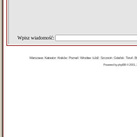
Warszawa : Katowice : Kraków : Poznań : Wrocław : Łódź : Szczecin : Gdańsk : Toruń : Byd
Powered by
phpBB
© 2001, 