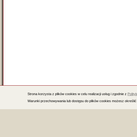
Strona korzysta z plików cookies w celu realizacji usług i zgodnie z
Polity
Warunki przechowywania lub dostępu do plików cookies możesz określić 