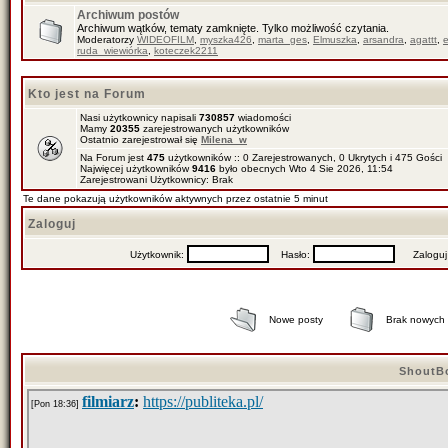
Archiwum postów
Archiwum wątków, tematy zamknięte. Tylko możliwość czytania.
Moderatorzy
WIDEOFILM
,
myszka426
,
marta_ges
,
Elmuszka
,
arsandra
,
agattt
,
ruda_wiewiórka
,
koteczek2211
Kto jest na Forum
Nasi użytkownicy napisali
730857
wiadomości
Mamy
20355
zarejestrowanych użytkowników
Ostatnio zarejestrował się
Milena_w
Na Forum jest
475
użytkowników :: 0 Zarejestrowanych, 0 Ukrytych i 475 Gości
Najwięcej użytkowników
9416
było obecnych Wto 4 Sie 2026, 11:54
Zarejestrowani Użytkownicy: Brak
Te dane pokazują użytkowników aktywnych przez ostatnie 5 minut
Zaloguj
Użytkownik:
Hasło:
Zaloguj mn
Nowe posty
Brak nowych
ShoutB