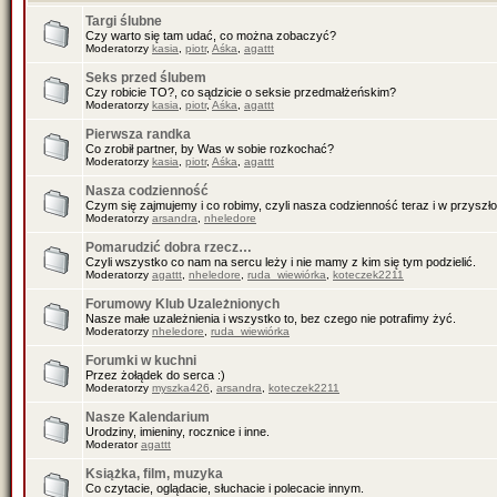
Targi ślubne
Czy warto się tam udać, co można zobaczyć?
Moderatorzy
kasia
,
piotr
,
Aśka
,
agattt
Seks przed ślubem
Czy robicie TO?, co sądzicie o seksie przedmałżeńskim?
Moderatorzy
kasia
,
piotr
,
Aśka
,
agattt
Pierwsza randka
Co zrobił partner, by Was w sobie rozkochać?
Moderatorzy
kasia
,
piotr
,
Aśka
,
agattt
Nasza codzienność
Czym się zajmujemy i co robimy, czyli nasza codzienność teraz i w przyszło
Moderatorzy
arsandra
,
nheledore
Pomarudzić dobra rzecz…
Czyli wszystko co nam na sercu leży i nie mamy z kim się tym podzielić.
Moderatorzy
agattt
,
nheledore
,
ruda_wiewiórka
,
koteczek2211
Forumowy Klub Uzależnionych
Nasze małe uzależnienia i wszystko to, bez czego nie potrafimy żyć.
Moderatorzy
nheledore
,
ruda_wiewiórka
Forumki w kuchni
Przez żołądek do serca :)
Moderatorzy
myszka426
,
arsandra
,
koteczek2211
Nasze Kalendarium
Urodziny, imieniny, rocznice i inne.
Moderator
agattt
Książka, film, muzyka
Co czytacie, oglądacie, słuchacie i polecacie innym.