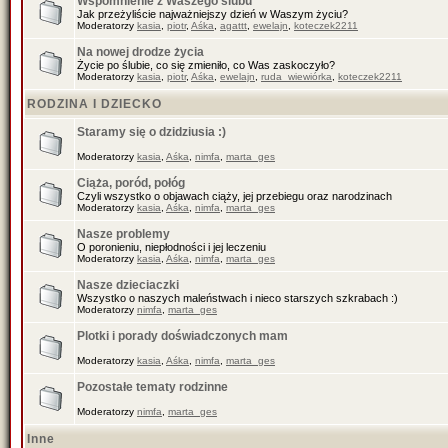
Wspomnienie z Waszego ślubu
Jak przeżyliście najważniejszy dzień w Waszym życiu?
Moderatorzy
kasia
,
piotr
,
Aśka
,
agattt
,
ewelajn
,
koteczek2211
Na nowej drodze życia
Życie po ślubie, co się zmieniło, co Was zaskoczyło?
Moderatorzy
kasia
,
piotr
,
Aśka
,
ewelajn
,
ruda_wiewiórka
,
koteczek2211
RODZINA I DZIECKO
Staramy się o dzidziusia :)
Moderatorzy
kasia
,
Aśka
,
nimfa
,
marta_ges
Ciąża, poród, połóg
Czyli wszystko o objawach ciąży, jej przebiegu oraz narodzinach
Moderatorzy
kasia
,
Aśka
,
nimfa
,
marta_ges
Nasze problemy
O poronieniu, niepłodności i jej leczeniu
Moderatorzy
kasia
,
Aśka
,
nimfa
,
marta_ges
Nasze dzieciaczki
Wszystko o naszych maleństwach i nieco starszych szkrabach :)
Moderatorzy
nimfa
,
marta_ges
Plotki i porady doświadczonych mam
Moderatorzy
kasia
,
Aśka
,
nimfa
,
marta_ges
Pozostałe tematy rodzinne
Moderatorzy
nimfa
,
marta_ges
Inne