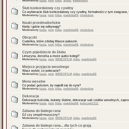
Moderatorzy
kasia
,
piotr
,
Aśka
,
agattt
,
ewelinka89
Ślub konkordatowy czy cywilny
Co wybieracie ślub konkordatowy czy cywilny, formalności z tym związane, 
Moderatorzy
kasia
,
piotr
,
Aśka
,
ewelinka89
,
nheledore
Nauki przedmałżeńskie
Kiedy i gdzie się odbywają?
Moderatorzy
kasia
,
piotr
,
Aśka
,
ewelinka89
,
nheledore
Obrączki
Cudeńka, które zdobią Wasze paluszki.
Moderatorzy
kasia
,
piotr
,
Aśka
,
ewelinka89
,
nheledore
Czym pojedziecie do ślubu
Limuzyna, dorożka a może autko kolegi?
Moderatorzy
kasia
,
piotr
,
WIDEOFILM
,
Aśka
,
ewelinka89
Miejsce przyjęcia weselnego
Wasz wybór, co polecacie?
Moderatorzy
kasia
,
piotr
,
WIDEOFILM
,
Aśka
,
ewelinka89
Menu weselne
Co podać gościom, by najedli się do syta?
Moderatorzy
kasia
,
piotr
,
Aśka
,
ewelinka89
,
nheledore
Dekoracje
Dekoracje kościoła, bukiety ślubne, dekoracje sali i stołów weselnych, zapr
Moderatorzy
kasia
,
piotr
,
Aśka
,
ewelinka89
,
koteczek2211
Zabawa do białego rana
DJ czy zespół muzyczny?
Moderatorzy
kasia
,
piotr
,
WIDEOFILM
,
Aśka
,
ewelinka89
Zabawa do białego rana... dla tych co grają