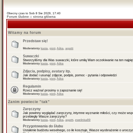
Obecny czas to Sob 8 Sie 2026, 17:40
Forum ślubne :: strona główna
Witamy na forum
Przedstaw się!
Moderatorzy
kasia
,
piotr
,
Aśka
,
agattt
Suwaczki
Stworzyliśmy dla Was suwaczki, które umilą Wam oczekiwanie na ten najpiękn
Moderatorzy
kasia
,
piotr
,
Aśka
Zdjęcia, podpisy, avatary itp.
Jak dodać i usunąć zdjęcie, podpis, pomoc - pytania i odpowiedzi
Moderatorzy
kasia
,
piotr
,
Aśka
Regulamin
Rzecz ważna! prosimy o zapoznanie się!
Moderatorzy
kasia
,
piotr
,
Aśka
Zanim powiecie "tak"
Zaręczyny
Jak powinny wyglądać zaręczyny, intymne wyznanie miłości, czy może wspól
przebiegły Wasze zaręczyny?
Moderatorzy
kasia
,
piotr
,
Aśka
,
agattt
,
ewelinka89
Przygotowania do ślubu
Ustalenie budżetu weselnego, co ile kosztuje, Wasze wyobrażenie o uroczys