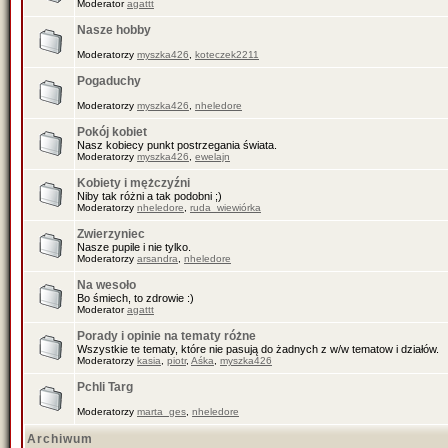
Moderator
agattt
Nasze hobby
Moderatorzy
myszka426
,
koteczek2211
Pogaduchy
Moderatorzy
myszka426
,
nheledore
Pokój kobiet
Nasz kobiecy punkt postrzegania świata.
Moderatorzy
myszka426
,
ewelajn
Kobiety i mężczyźni
Niby tak różni a tak podobni ;)
Moderatorzy
nheledore
,
ruda_wiewiórka
Zwierzyniec
Nasze pupile i nie tylko.
Moderatorzy
arsandra
,
nheledore
Na wesoło
Bo śmiech, to zdrowie :)
Moderator
agattt
Porady i opinie na tematy różne
Wszystkie te tematy, które nie pasują do żadnych z w/w tematow i działów.
Moderatorzy
kasia
,
piotr
,
Aśka
,
myszka426
Pchli Targ
Moderatorzy
marta_ges
,
nheledore
Archiwum