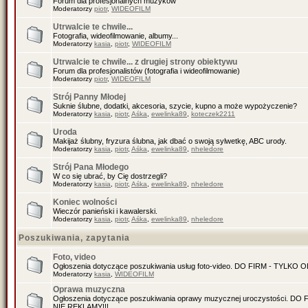
Forum dla profesjonalnych muzyków
Moderatorzy
piotr
,
WIDEOFILM
Utrwalcie te chwile...
Fotografia, wideofilmowanie, albumy...
Moderatorzy
kasia
,
piotr
,
WIDEOFILM
Utrwalcie te chwile... z drugiej strony obiektywu
Forum dla profesjonalistów (fotografia i wideofilmowanie)
Moderatorzy
piotr
,
WIDEOFILM
Strój Panny Młodej
Suknie ślubne, dodatki, akcesoria, szycie, kupno a może wypożyczenie?
Moderatorzy
kasia
,
piotr
,
Aśka
,
ewelinka89
,
koteczek2211
Uroda
Makijaż ślubny, fryzura ślubna, jak dbać o swoją sylwetkę, ABC urody.
Moderatorzy
kasia
,
piotr
,
Aśka
,
ewelinka89
,
nheledore
Strój Pana Młodego
W co się ubrać, by Cię dostrzegli?
Moderatorzy
kasia
,
piotr
,
Aśka
,
ewelinka89
,
nheledore
Koniec wolności
Wieczór panieński i kawalerski.
Moderatorzy
kasia
,
piotr
,
Aśka
,
ewelinka89
,
nheledore
Poszukiwania, zapytania
Foto, video
Ogłoszenia dotyczące poszukiwania usług foto-video. DO FIRM - TYLKO
Moderatorzy
kasia
,
WIDEOFILM
Oprawa muzyczna
Ogłoszenia dotyczące poszukiwania oprawy muzycznej uroczystości. D
NIE REKLAMY!!!