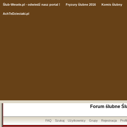
Ślub
-Wesele.pl - odwiedź nasz portal !
Fryzury ślubne 2016
Komis ślubny
AchTeDzieciaki.pl
Forum ślubne Śl
FAQ
Szukaj
Użytkownicy
Grupy
Rejestracja
Profil