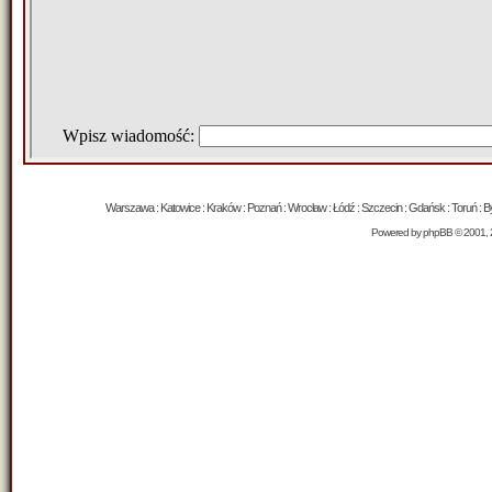
Warszawa : Katowice : Kraków : Poznań : Wrocław : Łódź : Szczecin : Gdańsk : Toruń : Byd
Powered by
phpBB
© 2001, 