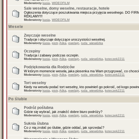
Moderatorzy
kasia
,
WIDEOFILM
Sale weselne, domy weselne, restauracje, hotele
Ogłoszenia dotyczące poszukiwania miejsca przyjęcia weselnego. DO F
REKLAMY!!!
Moderatorzy
kasia
,
WIDEOFILM
Wesele
Zwyczaje weselne
Tradycje i obyczaje dotyczące uroczystości weselnej.
Moderatorzy
kasia
,
piotr
,
Aśka
,
ewelajn
,
ruda_wiewiórka
Oczepiny
Tradycja i zabawy podczas oczepin.
Moderatorzy
kasia
,
piotr
,
Aśka
,
ewelajn
,
ruda_wiewiórka
,
koteczek2211
Podziękowania dla Rodziców
W którym momencie wesela, jaka piosenka ma Wam przygrywać, co chceci
Moderatorzy
kasia
,
piotr
,
Aśka
,
ewelajn
,
ruda_wiewiórka
,
koteczek2211
Tort weselny
Kiedy na weselu podać tort weselny, kto powinień go pokroić, od kogo pow
Moderatorzy
kasia
,
piotr
,
Aśka
,
ewelajn
,
ruda_wiewiórka
,
koteczek2211
Po ślubie
Podróż poślubna
Gdzie się wybrać, jak znaleźć dobre biuro podróży?
Moderatorzy
kasia
,
piotr
,
Aśka
,
ewelajn
,
ruda_wiewiórka
,
koteczek2211
Suknia ślubna
Co z nią zrobić po ślubie, gdzie oddać, jak sprzedać?
Moderatorzy
kasia
,
piotr
,
Aśka
,
ewelajn
,
ruda_wiewiórka
,
koteczek2211