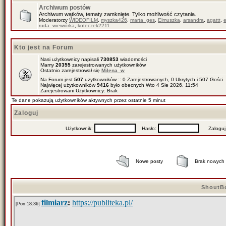
Archiwum postów
Archiwum wątków, tematy zamknięte. Tylko możliwość czytania.
Moderatorzy
WIDEOFILM
,
myszka426
,
marta_ges
,
Elmuszka
,
arsandra
,
agattt
,
ruda_wiewiórka
,
koteczek2211
Kto jest na Forum
Nasi użytkownicy napisali
730853
wiadomości
Mamy
20355
zarejestrowanych użytkowników
Ostatnio zarejestrował się
Milena_w
Na Forum jest
507
użytkowników :: 0 Zarejestrowanych, 0 Ukrytych i 507 Gości
Najwięcej użytkowników
9416
było obecnych Wto 4 Sie 2026, 11:54
Zarejestrowani Użytkownicy: Brak
Te dane pokazują użytkowników aktywnych przez ostatnie 5 minut
Zaloguj
Użytkownik:
Hasło:
Zaloguj mn
Nowe posty
Brak nowych
ShoutB