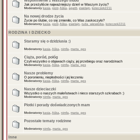
Wspomnienie z Waszego ślubu
Jak przeżyliście najważniejszy dzień w Waszym życiu?
Moderatorzy
kasia
,
piotr
,
Aśka
,
agattt
,
ewelajn
,
koteczek2211
Na nowej drodze życia
Życie po ślubie, co się zmieniło, co Was zaskoczyło?
Moderatorzy
kasia
,
piotr
,
Aśka
,
ewelajn
,
ruda_wiewiórka
,
koteczek2211
RODZINA I DZIECKO
Staramy się o dzidziusia :)
Moderatorzy
kasia
,
Aśka
,
nimfa
,
marta_ges
Ciąża, poród, połóg
Czyli wszystko o objawach ciąży, jej przebiegu oraz narodzinach
Moderatorzy
kasia
,
Aśka
,
nimfa
,
marta_ges
Nasze problemy
O poronieniu, niepłodności i jej leczeniu
Moderatorzy
kasia
,
Aśka
,
nimfa
,
marta_ges
Nasze dzieciaczki
Wszystko o naszych maleństwach i nieco starszych szkrabach :)
Moderatorzy
nimfa
,
marta_ges
Plotki i porady doświadczonych mam
Moderatorzy
kasia
,
Aśka
,
nimfa
,
marta_ges
Pozostałe tematy rodzinne
Moderatorzy
nimfa
,
marta_ges
Inne