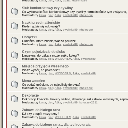
Moderatorzy
kasia
,
piotr
,
Aśka
,
agattt
,
ewelinka89
Ślub konkordatowy czy cywilny
Co wybieracie ślub konkordatowy czy cywilny, formalności z tym związane, 
Moderatorzy
kasia
,
piotr
,
Aśka
,
ewelinka89
,
nheledore
Nauki przedmałżeńskie
Kiedy i gdzie się odbywają?
Moderatorzy
kasia
,
piotr
,
Aśka
,
ewelinka89
,
nheledore
Obrączki
Cudeńka, które zdobią Wasze paluszki.
Moderatorzy
kasia
,
piotr
,
Aśka
,
ewelinka89
,
nheledore
Czym pojedziecie do ślubu
Limuzyna, dorożka a może autko kolegi?
Moderatorzy
kasia
,
piotr
,
WIDEOFILM
,
Aśka
,
ewelinka89
Miejsce przyjęcia weselnego
Wasz wybór, co polecacie?
Moderatorzy
kasia
,
piotr
,
WIDEOFILM
,
Aśka
,
ewelinka89
Menu weselne
Co podać gościom, by najedli się do syta?
Moderatorzy
kasia
,
piotr
,
Aśka
,
ewelinka89
,
nheledore
Dekoracje
Dekoracje kościoła, bukiety ślubne, dekoracje sali i stołów weselnych, zapr
Moderatorzy
kasia
,
piotr
,
Aśka
,
ewelinka89
,
koteczek2211
Zabawa do białego rana
DJ czy zespół muzyczny?
Moderatorzy
kasia
,
piotr
,
WIDEOFILM
,
Aśka
,
ewelinka89
Zabawa do białego rana... dla tych co grają