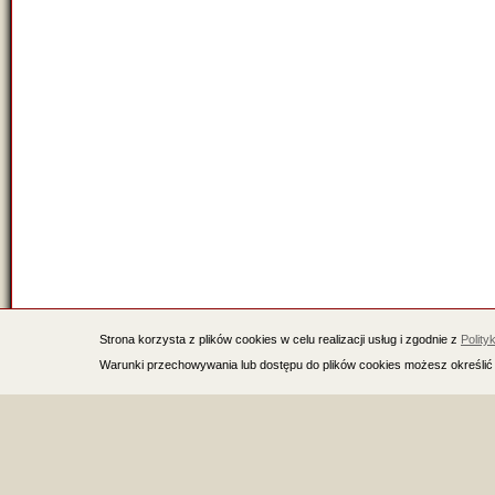
Strona korzysta z plików cookies w celu realizacji usług i zgodnie z
Polity
Warunki przechowywania lub dostępu do plików cookies możesz określić 