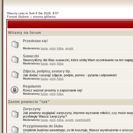
Obecny czas to Sob 8 Sie 2026, 9:07
Forum ślubne :: strona główna
Witamy na forum
Przedstaw się!
Moderatorzy
kasia
,
piotr
,
Aśka
,
agattt
Suwaczki
Stworzyliśmy dla Was suwaczki, które umilą Wam oczekiwanie na ten najpiękn
Moderatorzy
kasia
,
piotr
,
Aśka
Zdjęcia, podpisy, avatary itp.
Jak dodać i usunąć zdjęcie, podpis, pomoc - pytania i odpowiedzi
Moderatorzy
kasia
,
piotr
,
Aśka
Regulamin
Rzecz ważna! prosimy o zapoznanie się!
Moderatorzy
kasia
,
piotr
,
Aśka
Zanim powiecie "tak"
Zaręczyny
Jak powinny wyglądać zaręczyny, intymne wyznanie miłości, czy może wspól
przebiegły Wasze zaręczyny?
Moderatorzy
kasia
,
piotr
,
Aśka
,
agattt
,
ewelinka89
Przygotowania do ślubu
Ustalenie budżetu weselnego, co ile kosztuje, Wasze wyobrażenie o uroczys