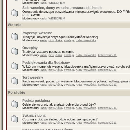
Moderatorzy
kasia
,
WIDEOFILM
Sale weselne, domy weselne, restauracje, hotele
Ogłoszenia dotyczące poszukiwania miejsca przyjęcia weselnego. DO F
REKLAMY!!!
Moderatorzy
kasia
,
WIDEOFILM
Wesele
Zwyczaje weselne
Tradycje i obyczaje dotyczące uroczystości weselnej.
Moderatorzy
kasia
,
piotr
,
Aśka
,
ewelajn
,
ruda_wiewiórka
Oczepiny
Tradycja i zabawy podczas oczepin.
Moderatorzy
kasia
,
piotr
,
Aśka
,
ewelajn
,
ruda_wiewiórka
,
koteczek2211
Podziękowania dla Rodziców
W którym momencie wesela, jaka piosenka ma Wam przygrywać, co chceci
Moderatorzy
kasia
,
piotr
,
Aśka
,
ewelajn
,
ruda_wiewiórka
,
koteczek2211
Tort weselny
Kiedy na weselu podać tort weselny, kto powinień go pokroić, od kogo pow
Moderatorzy
kasia
,
piotr
,
Aśka
,
ewelajn
,
ruda_wiewiórka
,
koteczek2211
Po ślubie
Podróż poślubna
Gdzie się wybrać, jak znaleźć dobre biuro podróży?
Moderatorzy
kasia
,
piotr
,
Aśka
,
ewelajn
,
ruda_wiewiórka
,
koteczek2211
Suknia ślubna
Co z nią zrobić po ślubie, gdzie oddać, jak sprzedać?
Moderatorzy
kasia
,
piotr
,
Aśka
,
ewelajn
,
ruda_wiewiórka
,
koteczek2211