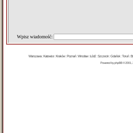
Warszawa : Katowice : Kraków : Poznań : Wrocław : Łódź : Szczecin : Gdańsk : Toruń : Byd
Powered by
phpBB
© 2001, 