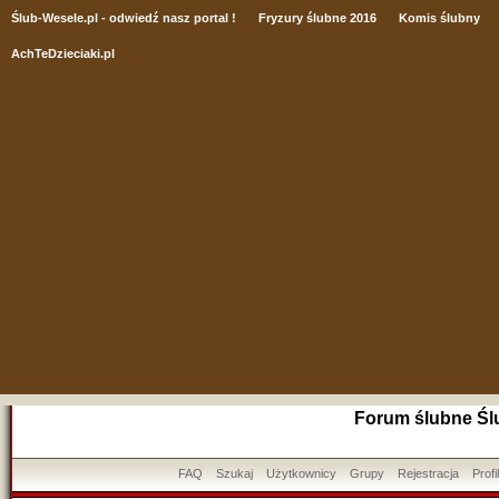
Ślub
-Wesele.pl - odwiedź nasz portal !
Fryzury ślubne 2016
Komis ślubny
AchTeDzieciaki.pl
Forum ślubne Śl
FAQ
Szukaj
Użytkownicy
Grupy
Rejestracja
Profil