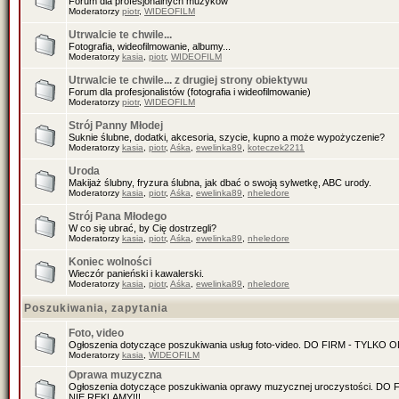
Forum dla profesjonalnych muzyków
Moderatorzy
piotr
,
WIDEOFILM
Utrwalcie te chwile...
Fotografia, wideofilmowanie, albumy...
Moderatorzy
kasia
,
piotr
,
WIDEOFILM
Utrwalcie te chwile... z drugiej strony obiektywu
Forum dla profesjonalistów (fotografia i wideofilmowanie)
Moderatorzy
piotr
,
WIDEOFILM
Strój Panny Młodej
Suknie ślubne, dodatki, akcesoria, szycie, kupno a może wypożyczenie?
Moderatorzy
kasia
,
piotr
,
Aśka
,
ewelinka89
,
koteczek2211
Uroda
Makijaż ślubny, fryzura ślubna, jak dbać o swoją sylwetkę, ABC urody.
Moderatorzy
kasia
,
piotr
,
Aśka
,
ewelinka89
,
nheledore
Strój Pana Młodego
W co się ubrać, by Cię dostrzegli?
Moderatorzy
kasia
,
piotr
,
Aśka
,
ewelinka89
,
nheledore
Koniec wolności
Wieczór panieński i kawalerski.
Moderatorzy
kasia
,
piotr
,
Aśka
,
ewelinka89
,
nheledore
Poszukiwania, zapytania
Foto, video
Ogłoszenia dotyczące poszukiwania usług foto-video. DO FIRM - TYLKO
Moderatorzy
kasia
,
WIDEOFILM
Oprawa muzyczna
Ogłoszenia dotyczące poszukiwania oprawy muzycznej uroczystości. D
NIE REKLAMY!!!