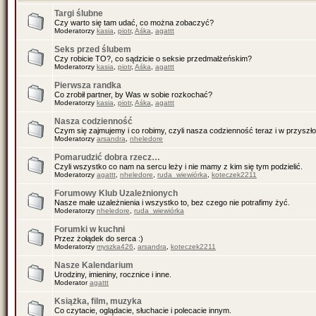
Targi ślubne
Czy warto się tam udać, co można zobaczyć?
Moderatorzy
kasia
,
piotr
,
Aśka
,
agattt
Seks przed ślubem
Czy robicie TO?, co sądzicie o seksie przedmałżeńskim?
Moderatorzy
kasia
,
piotr
,
Aśka
,
agattt
Pierwsza randka
Co zrobił partner, by Was w sobie rozkochać?
Moderatorzy
kasia
,
piotr
,
Aśka
,
agattt
Nasza codzienność
Czym się zajmujemy i co robimy, czyli nasza codzienność teraz i w przyszło
Moderatorzy
arsandra
,
nheledore
Pomarudzić dobra rzecz…
Czyli wszystko co nam na sercu leży i nie mamy z kim się tym podzielić.
Moderatorzy
agattt
,
nheledore
,
ruda_wiewiórka
,
koteczek2211
Forumowy Klub Uzależnionych
Nasze małe uzależnienia i wszystko to, bez czego nie potrafimy żyć.
Moderatorzy
nheledore
,
ruda_wiewiórka
Forumki w kuchni
Przez żołądek do serca :)
Moderatorzy
myszka426
,
arsandra
,
koteczek2211
Nasze Kalendarium
Urodziny, imieniny, rocznice i inne.
Moderator
agattt
Książka, film, muzyka
Co czytacie, oglądacie, słuchacie i polecacie innym.