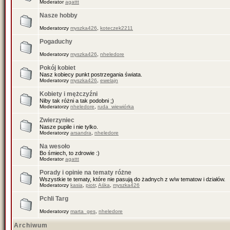
Moderator
agattt
Nasze hobby
Moderatorzy
myszka426
,
koteczek2211
Pogaduchy
Moderatorzy
myszka426
,
nheledore
Pokój kobiet
Nasz kobiecy punkt postrzegania świata.
Moderatorzy
myszka426
,
ewelajn
Kobiety i mężczyźni
Niby tak różni a tak podobni ;)
Moderatorzy
nheledore
,
ruda_wiewiórka
Zwierzyniec
Nasze pupile i nie tylko.
Moderatorzy
arsandra
,
nheledore
Na wesoło
Bo śmiech, to zdrowie :)
Moderator
agattt
Porady i opinie na tematy różne
Wszystkie te tematy, które nie pasują do żadnych z w/w tematow i działów.
Moderatorzy
kasia
,
piotr
,
Aśka
,
myszka426
Pchli Targ
Moderatorzy
marta_ges
,
nheledore
Archiwum