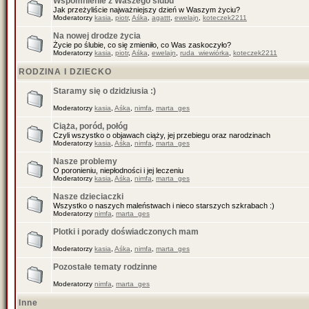
Wspomnienie z Waszego ślubu
Jak przeżyliście najważniejszy dzień w Waszym życiu?
Moderatorzy
kasia
,
piotr
,
Aśka
,
agattt
,
ewelajn
,
koteczek2211
Na nowej drodze życia
Życie po ślubie, co się zmieniło, co Was zaskoczyło?
Moderatorzy
kasia
,
piotr
,
Aśka
,
ewelajn
,
ruda_wiewiórka
,
koteczek2211
RODZINA I DZIECKO
Staramy się o dzidziusia :)
Moderatorzy
kasia
,
Aśka
,
nimfa
,
marta_ges
Ciąża, poród, połóg
Czyli wszystko o objawach ciąży, jej przebiegu oraz narodzinach
Moderatorzy
kasia
,
Aśka
,
nimfa
,
marta_ges
Nasze problemy
O poronieniu, niepłodności i jej leczeniu
Moderatorzy
kasia
,
Aśka
,
nimfa
,
marta_ges
Nasze dzieciaczki
Wszystko o naszych maleństwach i nieco starszych szkrabach :)
Moderatorzy
nimfa
,
marta_ges
Plotki i porady doświadczonych mam
Moderatorzy
kasia
,
Aśka
,
nimfa
,
marta_ges
Pozostałe tematy rodzinne
Moderatorzy
nimfa
,
marta_ges
Inne