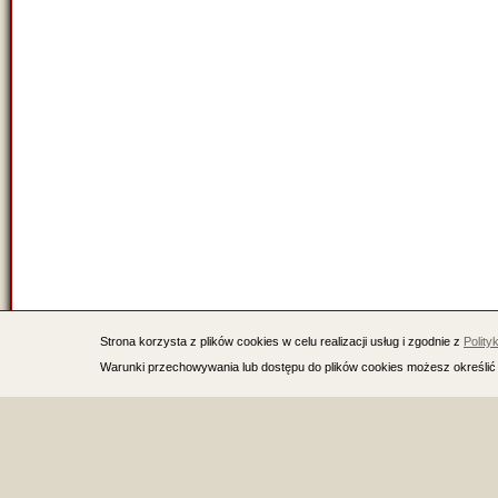
Strona korzysta z plików cookies w celu realizacji usług i zgodnie z
Polity
Warunki przechowywania lub dostępu do plików cookies możesz określić 