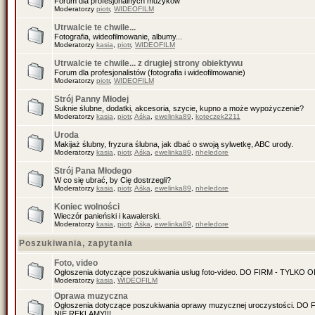
Forum dla profesjonalnych muzyków
Moderatorzy
piotr
,
WIDEOFILM
Utrwalcie te chwile...
Fotografia, wideofilmowanie, albumy...
Moderatorzy
kasia
,
piotr
,
WIDEOFILM
Utrwalcie te chwile... z drugiej strony obiektywu
Forum dla profesjonalistów (fotografia i wideofilmowanie)
Moderatorzy
piotr
,
WIDEOFILM
Strój Panny Młodej
Suknie ślubne, dodatki, akcesoria, szycie, kupno a może wypożyczenie?
Moderatorzy
kasia
,
piotr
,
Aśka
,
ewelinka89
,
koteczek2211
Uroda
Makijaż ślubny, fryzura ślubna, jak dbać o swoją sylwetkę, ABC urody.
Moderatorzy
kasia
,
piotr
,
Aśka
,
ewelinka89
,
nheledore
Strój Pana Młodego
W co się ubrać, by Cię dostrzegli?
Moderatorzy
kasia
,
piotr
,
Aśka
,
ewelinka89
,
nheledore
Koniec wolności
Wieczór panieński i kawalerski.
Moderatorzy
kasia
,
piotr
,
Aśka
,
ewelinka89
,
nheledore
Poszukiwania, zapytania
Foto, video
Ogłoszenia dotyczące poszukiwania usług foto-video. DO FIRM - TYLKO
Moderatorzy
kasia
,
WIDEOFILM
Oprawa muzyczna
Ogłoszenia dotyczące poszukiwania oprawy muzycznej uroczystości. D
NIE REKLAMY!!!