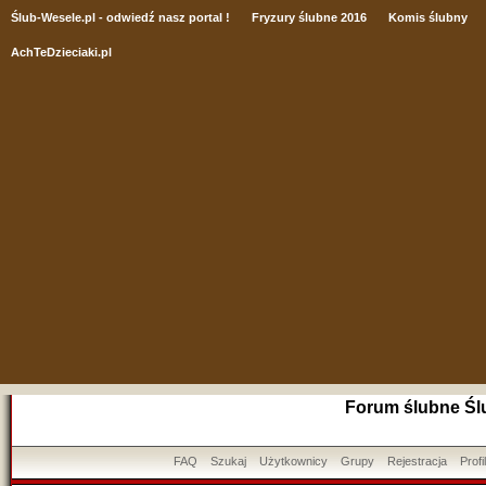
Ślub
-Wesele.pl - odwiedź nasz portal !
Fryzury ślubne 2016
Komis ślubny
AchTeDzieciaki.pl
Forum ślubne Śl
FAQ
Szukaj
Użytkownicy
Grupy
Rejestracja
Profil