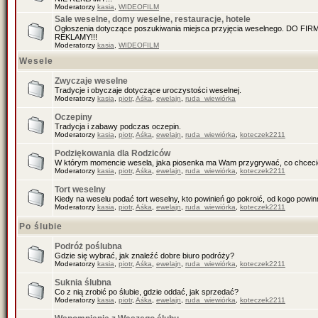
Moderatorzy
kasia
,
WIDEOFILM
Sale weselne, domy weselne, restauracje, hotele
Ogłoszenia dotyczące poszukiwania miejsca przyjęcia weselnego. DO F
REKLAMY!!!
Moderatorzy
kasia
,
WIDEOFILM
Wesele
Zwyczaje weselne
Tradycje i obyczaje dotyczące uroczystości weselnej.
Moderatorzy
kasia
,
piotr
,
Aśka
,
ewelajn
,
ruda_wiewiórka
Oczepiny
Tradycja i zabawy podczas oczepin.
Moderatorzy
kasia
,
piotr
,
Aśka
,
ewelajn
,
ruda_wiewiórka
,
koteczek2211
Podziękowania dla Rodziców
W którym momencie wesela, jaka piosenka ma Wam przygrywać, co chceci
Moderatorzy
kasia
,
piotr
,
Aśka
,
ewelajn
,
ruda_wiewiórka
,
koteczek2211
Tort weselny
Kiedy na weselu podać tort weselny, kto powinień go pokroić, od kogo pow
Moderatorzy
kasia
,
piotr
,
Aśka
,
ewelajn
,
ruda_wiewiórka
,
koteczek2211
Po ślubie
Podróż poślubna
Gdzie się wybrać, jak znaleźć dobre biuro podróży?
Moderatorzy
kasia
,
piotr
,
Aśka
,
ewelajn
,
ruda_wiewiórka
,
koteczek2211
Suknia ślubna
Co z nią zrobić po ślubie, gdzie oddać, jak sprzedać?
Moderatorzy
kasia
,
piotr
,
Aśka
,
ewelajn
,
ruda_wiewiórka
,
koteczek2211