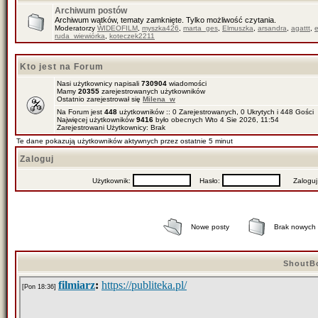
Archiwum postów
Archiwum wątków, tematy zamknięte. Tylko możliwość czytania.
Moderatorzy
WIDEOFILM
,
myszka426
,
marta_ges
,
Elmuszka
,
arsandra
,
agattt
,
ruda_wiewiórka
,
koteczek2211
Kto jest na Forum
Nasi użytkownicy napisali
730904
wiadomości
Mamy
20355
zarejestrowanych użytkowników
Ostatnio zarejestrował się
Milena_w
Na Forum jest
448
użytkowników :: 0 Zarejestrowanych, 0 Ukrytych i 448 Gości
Najwięcej użytkowników
9416
było obecnych Wto 4 Sie 2026, 11:54
Zarejestrowani Użytkownicy: Brak
Te dane pokazują użytkowników aktywnych przez ostatnie 5 minut
Zaloguj
Użytkownik:
Hasło:
Zaloguj mn
Nowe posty
Brak nowych
ShoutB