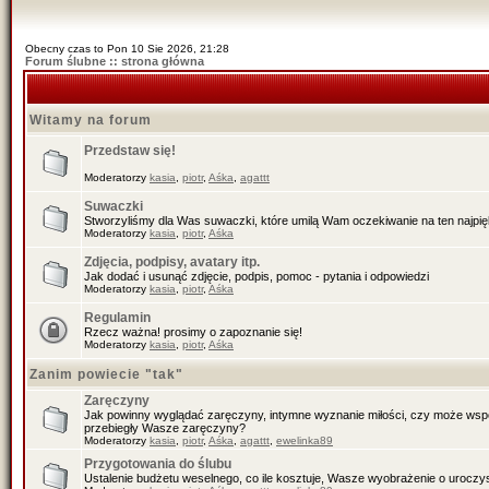
Obecny czas to Pon 10 Sie 2026, 21:28
Forum ślubne :: strona główna
Witamy na forum
Przedstaw się!
Moderatorzy
kasia
,
piotr
,
Aśka
,
agattt
Suwaczki
Stworzyliśmy dla Was suwaczki, które umilą Wam oczekiwanie na ten najpiękn
Moderatorzy
kasia
,
piotr
,
Aśka
Zdjęcia, podpisy, avatary itp.
Jak dodać i usunąć zdjęcie, podpis, pomoc - pytania i odpowiedzi
Moderatorzy
kasia
,
piotr
,
Aśka
Regulamin
Rzecz ważna! prosimy o zapoznanie się!
Moderatorzy
kasia
,
piotr
,
Aśka
Zanim powiecie "tak"
Zaręczyny
Jak powinny wyglądać zaręczyny, intymne wyznanie miłości, czy może wspól
przebiegły Wasze zaręczyny?
Moderatorzy
kasia
,
piotr
,
Aśka
,
agattt
,
ewelinka89
Przygotowania do ślubu
Ustalenie budżetu weselnego, co ile kosztuje, Wasze wyobrażenie o uroczys