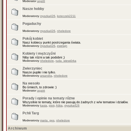
Moderator
agattt
Nasze hobby
Moderatorzy
myszka426
,
koteczek2211
Pogaduchy
Moderatorzy
myszka426
,
nheledore
Pokój kobiet
Nasz kobiecy punkt postrzegania świata.
Moderatorzy
myszka426
,
ewelajn
Kobiety i mężczyźni
Niby tak różni a tak podobni ;)
Moderatorzy
nheledore
,
ruda_wiewiórka
Zwierzyniec
Nasze pupile i nie tylko.
Moderatorzy
arsandra
,
nheledore
Na wesoło
Bo śmiech, to zdrowie :)
Moderator
agattt
Porady i opinie na tematy różne
Wszystkie te tematy, które nie pasują do żadnych z w/w tematow i działów.
Moderatorzy
kasia
,
piotr
,
Aśka
,
myszka426
Pchli Targ
Moderatorzy
marta_ges
,
nheledore
Archiwum