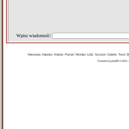
Warszawa : Katowice : Kraków : Poznań : Wrocław : Łódź : Szczecin : Gdańsk : Toruń : Byd
Powered by
phpBB
© 2001, 