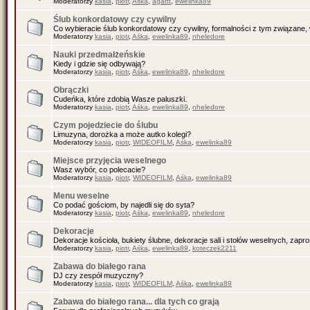
Moderatorzy
kasia
,
piotr
,
Aśka
,
agattt
,
ewelinka89
Ślub konkordatowy czy cywilny
Co wybieracie ślub konkordatowy czy cywilny, formalności z tym związane, 
Moderatorzy
kasia
,
piotr
,
Aśka
,
ewelinka89
,
nheledore
Nauki przedmałżeńskie
Kiedy i gdzie się odbywają?
Moderatorzy
kasia
,
piotr
,
Aśka
,
ewelinka89
,
nheledore
Obrączki
Cudeńka, które zdobią Wasze paluszki.
Moderatorzy
kasia
,
piotr
,
Aśka
,
ewelinka89
,
nheledore
Czym pojedziecie do ślubu
Limuzyna, dorożka a może autko kolegi?
Moderatorzy
kasia
,
piotr
,
WIDEOFILM
,
Aśka
,
ewelinka89
Miejsce przyjęcia weselnego
Wasz wybór, co polecacie?
Moderatorzy
kasia
,
piotr
,
WIDEOFILM
,
Aśka
,
ewelinka89
Menu weselne
Co podać gościom, by najedli się do syta?
Moderatorzy
kasia
,
piotr
,
Aśka
,
ewelinka89
,
nheledore
Dekoracje
Dekoracje kościoła, bukiety ślubne, dekoracje sali i stołów weselnych, zapr
Moderatorzy
kasia
,
piotr
,
Aśka
,
ewelinka89
,
koteczek2211
Zabawa do białego rana
DJ czy zespół muzyczny?
Moderatorzy
kasia
,
piotr
,
WIDEOFILM
,
Aśka
,
ewelinka89
Zabawa do białego rana... dla tych co grają