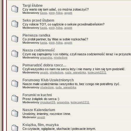
Targi ślubne
Czy warto się tam udać, co można zobaczyć?
Moderatorzy
kasia
,
piotr
,
Aśka
,
agattt
Seks przed ślubem
Czy robicie TO?, co sądzicie o seksie przedmałżeńskim?
Moderatorzy
kasia
,
piotr
,
Aśka
,
agattt
Pierwsza randka
Co zrobił partner, by Was w sobie rozkochać?
Moderatorzy
kasia
,
piotr
,
Aśka
,
agattt
Nasza codzienność
Czym się zajmujemy i co robimy, czyli nasza codzienność teraz i w przyszło
Moderatorzy
arsandra
,
nheledore
Pomarudzić dobra rzecz…
Czyli wszystko co nam na sercu leży i nie mamy z kim się tym podzielić.
Moderatorzy
agattt
,
nheledore
,
ruda_wiewiórka
,
koteczek2211
Forumowy Klub Uzależnionych
Nasze małe uzależnienia i wszystko to, bez czego nie potrafimy żyć.
Moderatorzy
nheledore
,
ruda_wiewiórka
Forumki w kuchni
Przez żołądek do serca :)
Moderatorzy
myszka426
,
arsandra
,
koteczek2211
Nasze Kalendarium
Urodziny, imieniny, rocznice i inne.
Moderator
agattt
Książka, film, muzyka
Co czytacie, oglądacie, słuchacie i polecacie innym.