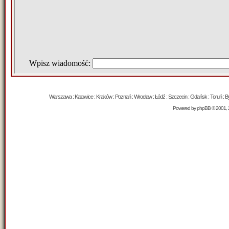
Warszawa : Katowice : Kraków : Poznań : Wrocław : Łódź : Szczecin : Gdańsk : Toruń : Byd
Powered by
phpBB
© 2001, 