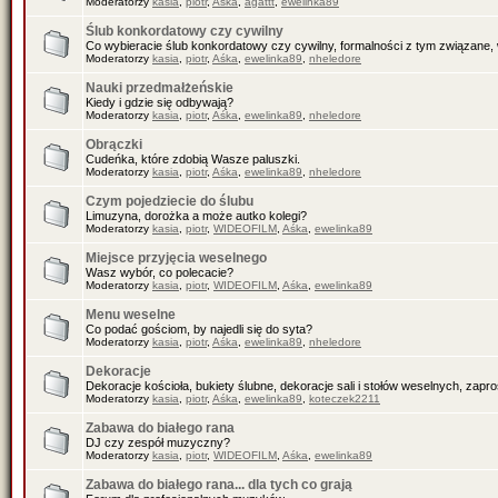
Moderatorzy
kasia
,
piotr
,
Aśka
,
agattt
,
ewelinka89
Ślub konkordatowy czy cywilny
Co wybieracie ślub konkordatowy czy cywilny, formalności z tym związane, 
Moderatorzy
kasia
,
piotr
,
Aśka
,
ewelinka89
,
nheledore
Nauki przedmałżeńskie
Kiedy i gdzie się odbywają?
Moderatorzy
kasia
,
piotr
,
Aśka
,
ewelinka89
,
nheledore
Obrączki
Cudeńka, które zdobią Wasze paluszki.
Moderatorzy
kasia
,
piotr
,
Aśka
,
ewelinka89
,
nheledore
Czym pojedziecie do ślubu
Limuzyna, dorożka a może autko kolegi?
Moderatorzy
kasia
,
piotr
,
WIDEOFILM
,
Aśka
,
ewelinka89
Miejsce przyjęcia weselnego
Wasz wybór, co polecacie?
Moderatorzy
kasia
,
piotr
,
WIDEOFILM
,
Aśka
,
ewelinka89
Menu weselne
Co podać gościom, by najedli się do syta?
Moderatorzy
kasia
,
piotr
,
Aśka
,
ewelinka89
,
nheledore
Dekoracje
Dekoracje kościoła, bukiety ślubne, dekoracje sali i stołów weselnych, zapr
Moderatorzy
kasia
,
piotr
,
Aśka
,
ewelinka89
,
koteczek2211
Zabawa do białego rana
DJ czy zespół muzyczny?
Moderatorzy
kasia
,
piotr
,
WIDEOFILM
,
Aśka
,
ewelinka89
Zabawa do białego rana... dla tych co grają