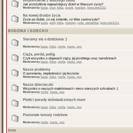
Wspomnienie z Waszego ślubu
Jak przeżyliście najważniejszy dzień w Waszym życiu?
Moderatorzy
kasia
,
piotr
,
Aśka
,
agattt
,
ewelajn
,
koteczek2211
Na nowej drodze życia
Życie po ślubie, co się zmieniło, co Was zaskoczyło?
Moderatorzy
kasia
,
piotr
,
Aśka
,
ewelajn
,
ruda_wiewiórka
,
koteczek2211
RODZINA I DZIECKO
Staramy się o dzidziusia :)
Moderatorzy
kasia
,
Aśka
,
nimfa
,
marta_ges
Ciąża, poród, połóg
Czyli wszystko o objawach ciąży, jej przebiegu oraz narodzinach
Moderatorzy
kasia
,
Aśka
,
nimfa
,
marta_ges
Nasze problemy
O poronieniu, niepłodności i jej leczeniu
Moderatorzy
kasia
,
Aśka
,
nimfa
,
marta_ges
Nasze dzieciaczki
Wszystko o naszych maleństwach i nieco starszych szkrabach :)
Moderatorzy
nimfa
,
marta_ges
Plotki i porady doświadczonych mam
Moderatorzy
kasia
,
Aśka
,
nimfa
,
marta_ges
Pozostałe tematy rodzinne
Moderatorzy
nimfa
,
marta_ges
Inne