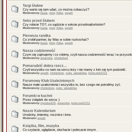
Targi ślubne
Czy warto się tam udać, co można zobaczyć?
Moderatorzy
kasia
,
piotr
,
Aśka
,
agattt
Seks przed ślubem
Czy robicie TO?, co sądzicie o seksie przedmałżeńskim?
Moderatorzy
kasia
,
piotr
,
Aśka
,
agattt
Pierwsza randka
Co zrobił partner, by Was w sobie rozkochać?
Moderatorzy
kasia
,
piotr
,
Aśka
,
agattt
Nasza codzienność
Czym się zajmujemy i co robimy, czyli nasza codzienność teraz i w przyszło
Moderatorzy
arsandra
,
nheledore
Pomarudzić dobra rzecz…
Czyli wszystko co nam na sercu leży i nie mamy z kim się tym podzielić.
Moderatorzy
agattt
,
nheledore
,
ruda_wiewiórka
,
koteczek2211
Forumowy Klub Uzależnionych
Nasze małe uzależnienia i wszystko to, bez czego nie potrafimy żyć.
Moderatorzy
nheledore
,
ruda_wiewiórka
Forumki w kuchni
Przez żołądek do serca :)
Moderatorzy
myszka426
,
arsandra
,
koteczek2211
Nasze Kalendarium
Urodziny, imieniny, rocznice i inne.
Moderator
agattt
Książka, film, muzyka
Co czytacie, oglądacie, słuchacie i polecacie innym.