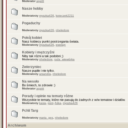
Moderator
agattt
Nasze hobby
Moderatorzy
myszka426
,
koteczek2211
Pogaduchy
Moderatorzy
myszka426
,
nheledore
Pokój kobiet
Nasz kobiecy punkt postrzegania świata.
Moderatorzy
myszka426
,
ewelajn
Kobiety i mężczyźni
Niby tak różni a tak podobni ;)
Moderatorzy
nheledore
,
ruda_wiewiórka
Zwierzyniec
Nasze pupile i nie tylko.
Moderatorzy
arsandra
,
nheledore
Na wesoło
Bo śmiech, to zdrowie :)
Moderator
agattt
Porady i opinie na tematy różne
Wszystkie te tematy, które nie pasują do żadnych z w/w tematow i działów.
Moderatorzy
kasia
,
piotr
,
Aśka
,
myszka426
Pchli Targ
Moderatorzy
marta_ges
,
nheledore
Archiwum