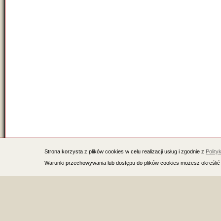
Strona korzysta z plików cookies w celu realizacji usług i zgodnie z
Polity
Warunki przechowywania lub dostępu do plików cookies możesz określić 