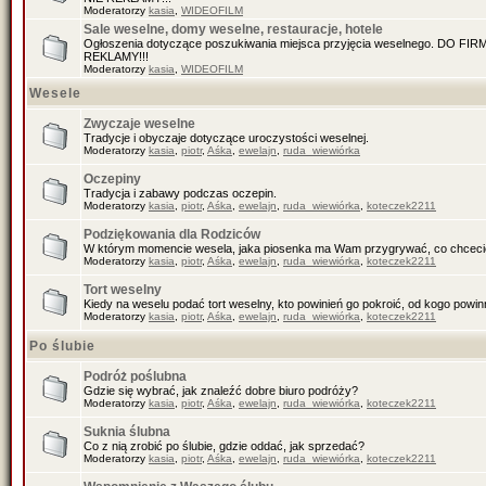
Moderatorzy
kasia
,
WIDEOFILM
Sale weselne, domy weselne, restauracje, hotele
Ogłoszenia dotyczące poszukiwania miejsca przyjęcia weselnego. DO F
REKLAMY!!!
Moderatorzy
kasia
,
WIDEOFILM
Wesele
Zwyczaje weselne
Tradycje i obyczaje dotyczące uroczystości weselnej.
Moderatorzy
kasia
,
piotr
,
Aśka
,
ewelajn
,
ruda_wiewiórka
Oczepiny
Tradycja i zabawy podczas oczepin.
Moderatorzy
kasia
,
piotr
,
Aśka
,
ewelajn
,
ruda_wiewiórka
,
koteczek2211
Podziękowania dla Rodziców
W którym momencie wesela, jaka piosenka ma Wam przygrywać, co chceci
Moderatorzy
kasia
,
piotr
,
Aśka
,
ewelajn
,
ruda_wiewiórka
,
koteczek2211
Tort weselny
Kiedy na weselu podać tort weselny, kto powinień go pokroić, od kogo pow
Moderatorzy
kasia
,
piotr
,
Aśka
,
ewelajn
,
ruda_wiewiórka
,
koteczek2211
Po ślubie
Podróż poślubna
Gdzie się wybrać, jak znaleźć dobre biuro podróży?
Moderatorzy
kasia
,
piotr
,
Aśka
,
ewelajn
,
ruda_wiewiórka
,
koteczek2211
Suknia ślubna
Co z nią zrobić po ślubie, gdzie oddać, jak sprzedać?
Moderatorzy
kasia
,
piotr
,
Aśka
,
ewelajn
,
ruda_wiewiórka
,
koteczek2211