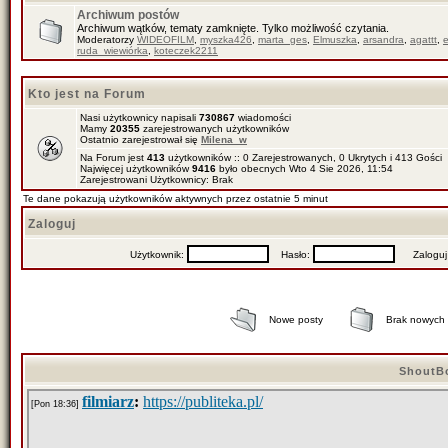
Archiwum postów
Archiwum wątków, tematy zamknięte. Tylko możliwość czytania.
Moderatorzy
WIDEOFILM
,
myszka426
,
marta_ges
,
Elmuszka
,
arsandra
,
agattt
,
ruda_wiewiórka
,
koteczek2211
Kto jest na Forum
Nasi użytkownicy napisali
730867
wiadomości
Mamy
20355
zarejestrowanych użytkowników
Ostatnio zarejestrował się
Milena_w
Na Forum jest
413
użytkowników :: 0 Zarejestrowanych, 0 Ukrytych i 413 Gości
Najwięcej użytkowników
9416
było obecnych Wto 4 Sie 2026, 11:54
Zarejestrowani Użytkownicy: Brak
Te dane pokazują użytkowników aktywnych przez ostatnie 5 minut
Zaloguj
Użytkownik:
Hasło:
Zaloguj mn
Nowe posty
Brak nowych
ShoutB