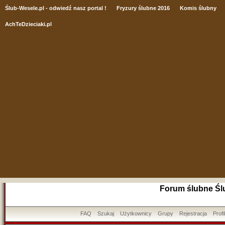
Ślub
-Wesele.pl - odwiedź nasz portal !
Fryzury ślubne 2016
Komis ślubny
AchTeDzieciaki.pl
Forum ślubne Śl
FAQ
Szukaj
Użytkownicy
Grupy
Rejestracja
Profil