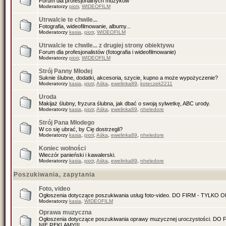
Forum dla profesjonalnych muzyków
Moderatorzy
piotr
,
WIDEOFILM
Utrwalcie te chwile...
Fotografia, wideofilmowanie, albumy...
Moderatorzy
kasia
,
piotr
,
WIDEOFILM
Utrwalcie te chwile... z drugiej strony obiektywu
Forum dla profesjonalistów (fotografia i wideofilmowanie)
Moderatorzy
piotr
,
WIDEOFILM
Strój Panny Młodej
Suknie ślubne, dodatki, akcesoria, szycie, kupno a może wypożyczenie?
Moderatorzy
kasia
,
piotr
,
Aśka
,
ewelinka89
,
koteczek2211
Uroda
Makijaż ślubny, fryzura ślubna, jak dbać o swoją sylwetkę, ABC urody.
Moderatorzy
kasia
,
piotr
,
Aśka
,
ewelinka89
,
nheledore
Strój Pana Młodego
W co się ubrać, by Cię dostrzegli?
Moderatorzy
kasia
,
piotr
,
Aśka
,
ewelinka89
,
nheledore
Koniec wolności
Wieczór panieński i kawalerski.
Moderatorzy
kasia
,
piotr
,
Aśka
,
ewelinka89
,
nheledore
Poszukiwania, zapytania
Foto, video
Ogłoszenia dotyczące poszukiwania usług foto-video. DO FIRM - TYLKO
Moderatorzy
kasia
,
WIDEOFILM
Oprawa muzyczna
Ogłoszenia dotyczące poszukiwania oprawy muzycznej uroczystości. D
NIE REKLAMY!!!