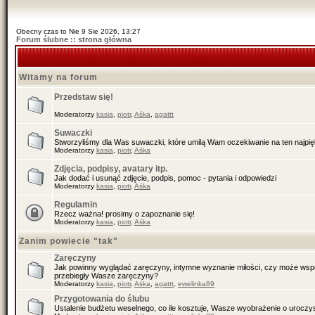
Obecny czas to Nie 9 Sie 2026, 13:27
Forum ślubne :: strona główna
Witamy na forum
Przedstaw się!
Moderatorzy
kasia
,
piotr
,
Aśka
,
agattt
Suwaczki
Stworzyliśmy dla Was suwaczki, które umilą Wam oczekiwanie na ten najpiękn
Moderatorzy
kasia
,
piotr
,
Aśka
Zdjęcia, podpisy, avatary itp.
Jak dodać i usunąć zdjęcie, podpis, pomoc - pytania i odpowiedzi
Moderatorzy
kasia
,
piotr
,
Aśka
Regulamin
Rzecz ważna! prosimy o zapoznanie się!
Moderatorzy
kasia
,
piotr
,
Aśka
Zanim powiecie "tak"
Zaręczyny
Jak powinny wyglądać zaręczyny, intymne wyznanie miłości, czy może wspól
przebiegły Wasze zaręczyny?
Moderatorzy
kasia
,
piotr
,
Aśka
,
agattt
,
ewelinka89
Przygotowania do ślubu
Ustalenie budżetu weselnego, co ile kosztuje, Wasze wyobrażenie o uroczys