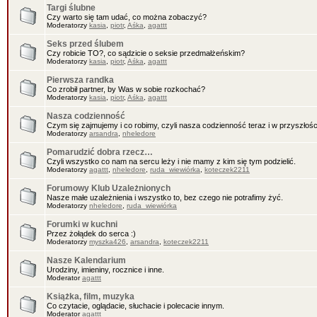
Targi ślubne
Czy warto się tam udać, co można zobaczyć?
Moderatorzy
kasia
,
piotr
,
Aśka
,
agattt
Seks przed ślubem
Czy robicie TO?, co sądzicie o seksie przedmałżeńskim?
Moderatorzy
kasia
,
piotr
,
Aśka
,
agattt
Pierwsza randka
Co zrobił partner, by Was w sobie rozkochać?
Moderatorzy
kasia
,
piotr
,
Aśka
,
agattt
Nasza codzienność
Czym się zajmujemy i co robimy, czyli nasza codzienność teraz i w przyszłośc
Moderatorzy
arsandra
,
nheledore
Pomarudzić dobra rzecz…
Czyli wszystko co nam na sercu leży i nie mamy z kim się tym podzielić.
Moderatorzy
agattt
,
nheledore
,
ruda_wiewiórka
,
koteczek2211
Forumowy Klub Uzależnionych
Nasze małe uzależnienia i wszystko to, bez czego nie potrafimy żyć.
Moderatorzy
nheledore
,
ruda_wiewiórka
Forumki w kuchni
Przez żołądek do serca :)
Moderatorzy
myszka426
,
arsandra
,
koteczek2211
Nasze Kalendarium
Urodziny, imieniny, rocznice i inne.
Moderator
agattt
Książka, film, muzyka
Co czytacie, oglądacie, słuchacie i polecacie innym.
Moderator
agattt