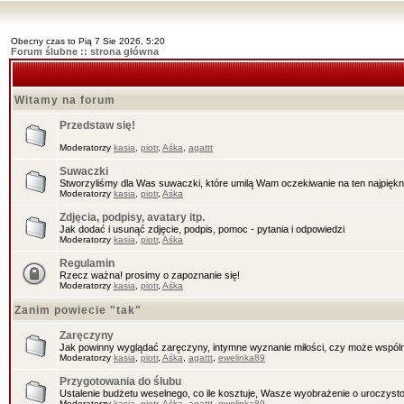
Obecny czas to Pią 7 Sie 2026, 5:20
Forum ślubne :: strona główna
Witamy na forum
Przedstaw się!
Moderatorzy
kasia
,
piotr
,
Aśka
,
agattt
Suwaczki
Stworzyliśmy dla Was suwaczki, które umilą Wam oczekiwanie na ten najpięknie
Moderatorzy
kasia
,
piotr
,
Aśka
Zdjęcia, podpisy, avatary itp.
Jak dodać i usunąć zdjęcie, podpis, pomoc - pytania i odpowiedzi
Moderatorzy
kasia
,
piotr
,
Aśka
Regulamin
Rzecz ważna! prosimy o zapoznanie się!
Moderatorzy
kasia
,
piotr
,
Aśka
Zanim powiecie "tak"
Zaręczyny
Jak powinny wyglądać zaręczyny, intymne wyznanie miłości, czy może wspóln
Moderatorzy
kasia
,
piotr
,
Aśka
,
agattt
,
ewelinka89
Przygotowania do ślubu
Ustalenie budżetu weselnego, co ile kosztuje, Wasze wyobrażenie o uroczysto
Moderatorzy
kasia
,
piotr
,
Aśka
,
agattt
,
ewelinka89