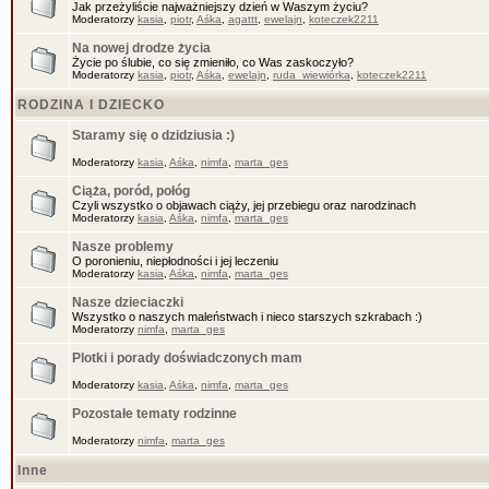
Jak przeżyliście najważniejszy dzień w Waszym życiu?
Moderatorzy
kasia
,
piotr
,
Aśka
,
agattt
,
ewelajn
,
koteczek2211
Na nowej drodze życia
Życie po ślubie, co się zmieniło, co Was zaskoczyło?
Moderatorzy
kasia
,
piotr
,
Aśka
,
ewelajn
,
ruda_wiewiórka
,
koteczek2211
RODZINA I DZIECKO
Staramy się o dzidziusia :)
Moderatorzy
kasia
,
Aśka
,
nimfa
,
marta_ges
Ciąża, poród, połóg
Czyli wszystko o objawach ciąży, jej przebiegu oraz narodzinach
Moderatorzy
kasia
,
Aśka
,
nimfa
,
marta_ges
Nasze problemy
O poronieniu, niepłodności i jej leczeniu
Moderatorzy
kasia
,
Aśka
,
nimfa
,
marta_ges
Nasze dzieciaczki
Wszystko o naszych maleństwach i nieco starszych szkrabach :)
Moderatorzy
nimfa
,
marta_ges
Plotki i porady doświadczonych mam
Moderatorzy
kasia
,
Aśka
,
nimfa
,
marta_ges
Pozostałe tematy rodzinne
Moderatorzy
nimfa
,
marta_ges
Inne