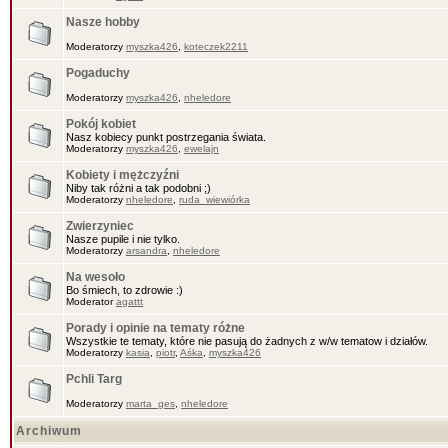
Nasze hobby
Moderatorzy
myszka426
,
koteczek2211
Pogaduchy
Moderatorzy
myszka426
,
nheledore
Pokój kobiet
Nasz kobiecy punkt postrzegania świata.
Moderatorzy
myszka426
,
ewelajn
Kobiety i mężczyźni
Niby tak różni a tak podobni ;)
Moderatorzy
nheledore
,
ruda_wiewiórka
Zwierzyniec
Nasze pupile i nie tylko.
Moderatorzy
arsandra
,
nheledore
Na wesoło
Bo śmiech, to zdrowie :)
Moderator
agattt
Porady i opinie na tematy różne
Wszystkie te tematy, które nie pasują do żadnych z w/w tematow i działów.
Moderatorzy
kasia
,
piotr
,
Aśka
,
myszka426
Pchli Targ
Moderatorzy
marta_ges
,
nheledore
Archiwum