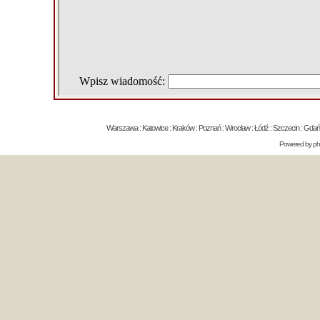
Warszawa : Katowice : Kraków : Poznań : Wrocław : Łódź : Szczecin : Gdańsk 
Powered by
p