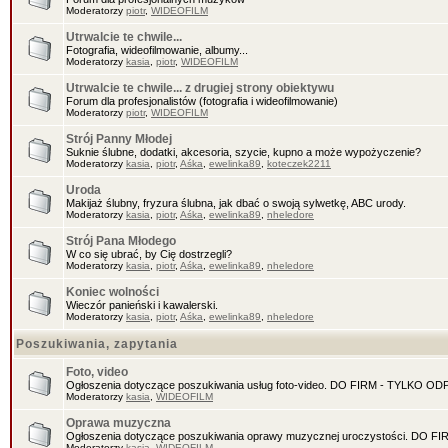
Moderatorzy
piotr
,
WIDEOFILM
Utrwalcie te chwile...
Fotografia, wideofilmowanie, albumy...
Moderatorzy
kasia
,
piotr
,
WIDEOFILM
Utrwalcie te chwile... z drugiej strony obiektywu
Forum dla profesjonalistów (fotografia i wideofilmowanie)
Moderatorzy
piotr
,
WIDEOFILM
Strój Panny Młodej
Suknie ślubne, dodatki, akcesoria, szycie, kupno a może wypożyczenie?
Moderatorzy
kasia
,
piotr
,
Aśka
,
ewelinka89
,
koteczek2211
Uroda
Makijaż ślubny, fryzura ślubna, jak dbać o swoją sylwetkę, ABC urody.
Moderatorzy
kasia
,
piotr
,
Aśka
,
ewelinka89
,
nheledore
Strój Pana Młodego
W co się ubrać, by Cię dostrzegli?
Moderatorzy
kasia
,
piotr
,
Aśka
,
ewelinka89
,
nheledore
Koniec wolności
Wieczór panieński i kawalerski.
Moderatorzy
kasia
,
piotr
,
Aśka
,
ewelinka89
,
nheledore
Poszukiwania, zapytania
Foto, video
Ogłoszenia dotyczące poszukiwania usług foto-video. DO FIRM - TYLKO O
Moderatorzy
kasia
,
WIDEOFILM
Oprawa muzyczna
Ogłoszenia dotyczące poszukiwania oprawy muzycznej uroczystości. DO 
Moderatorzy
kasia
,
WIDEOFILM