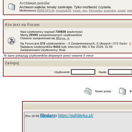
Archiwum postów
Archiwum wątków, tematy zamknięte. Tylko możliwość czytania.
Moderatorzy
WIDEOFILM
,
myszka426
,
marta_ges
,
Elmuszka
,
arsandra
,
agattt
,
ewe
Kto jest na Forum
Nasi użytkownicy napisali
730828
wiadomości
Mamy
20355
zarejestrowanych użytkowników
Ostatnio zarejestrował się
Milena_w
Na Forum jest
372
użytkowników :: 0 Zarejestrowanych, 0 Ukrytych i 372 Gości [
Najwięcej użytkowników
9416
było obecnych Wto 4 Sie 2026, 11:54
Zarejestrowani Użytkownicy: Brak
Te dane pokazują użytkowników aktywnych przez ostatnie 5 minut
Zaloguj
Użytkownik:
Hasło:
Nowe posty
B