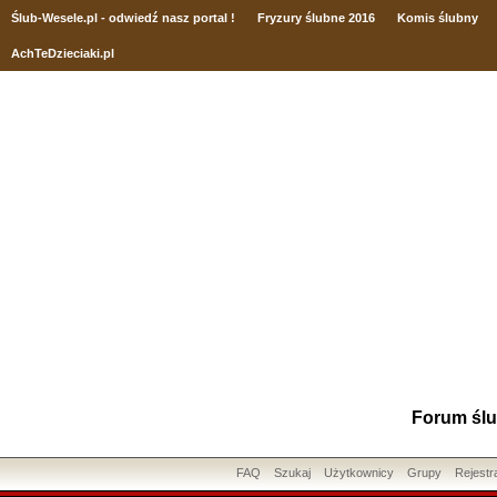
Ślub
-Wesele.pl - odwiedź nasz portal !
Fryzury ślubne 2016
Komis ślubny
AchTeDzieciaki.pl
Forum ślu
FAQ
Szukaj
Użytkownicy
Grupy
Rejestr