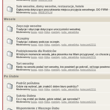
Sale weselne, domy weselne, restauracje, hotele
Ogłoszenia dotyczące poszukiwania miejsca przyjęcia weselnego. DO FIR
Moderatorzy
kasia
,
WIDEOFILM
Wesele
Zwyczaje weselne
Tradycje i obyczaje dotyczące uroczystości weselnej.
Moderatorzy
kasia
,
piotr
,
Aśka
,
ewelajn
,
ruda_wiewiórka
Oczepiny
Tradycja i zabawy podczas oczepin.
Moderatorzy
kasia
,
piotr
,
Aśka
,
ewelajn
,
ruda_wiewiórka
,
koteczek2211
Podziękowania dla Rodziców
W którym momencie wesela, jaka piosenka ma Wam przygrywać, co chcecie 
Moderatorzy
kasia
,
piotr
,
Aśka
,
ewelajn
,
ruda_wiewiórka
,
koteczek2211
Tort weselny
Kiedy na weselu podać tort weselny, kto powinień go pokroić, od kogo powinn
Moderatorzy
kasia
,
piotr
,
Aśka
,
ewelajn
,
ruda_wiewiórka
,
koteczek2211
Po ślubie
Podróż poślubna
Gdzie się wybrać, jak znaleźć dobre biuro podróży?
Moderatorzy
kasia
,
piotr
,
Aśka
,
ewelajn
,
ruda_wiewiórka
,
koteczek2211
Suknia ślubna
Co z nią zrobić po ślubie, gdzie oddać, jak sprzedać?
Moderatorzy
kasia
,
piotr
,
Aśka
,
ewelajn
,
ruda_wiewiórka
,
koteczek2211
Wspomnienie z Waszego ślubu