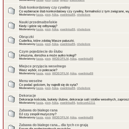
Ślub konkordatowy czy cywilny
Co wybieracie ślub konkordatowy czy cywilny, formalności z tym związane, wy
Moderatorzy
kasia
,
piotr
,
Aśka
,
ewelinka89
,
nheledore
Nauki przedmałżeńskie
Kiedy i gdzie się odbywają?
Moderatorzy
kasia
,
piotr
,
Aśka
,
ewelinka89
,
nheledore
Obrączki
Cudeńka, które zdobią Wasze paluszki.
Moderatorzy
kasia
,
piotr
,
Aśka
,
ewelinka89
,
nheledore
Czym pojedziecie do ślubu
Limuzyna, dorożka a może autko kolegi?
Moderatorzy
kasia
,
piotr
,
WIDEOFILM
,
Aśka
,
ewelinka89
Miejsce przyjęcia weselnego
Wasz wybór, co polecacie?
Moderatorzy
kasia
,
piotr
,
WIDEOFILM
,
Aśka
,
ewelinka89
Menu weselne
Co podać gościom, by najedli się do syta?
Moderatorzy
kasia
,
piotr
,
Aśka
,
ewelinka89
,
nheledore
Dekoracje
Dekoracje kościoła, bukiety ślubne, dekoracje sali i stołów weselnych, zaprosz
Moderatorzy
kasia
,
piotr
,
Aśka
,
ewelinka89
,
koteczek2211
Zabawa do białego rana
DJ czy zespół muzyczny?
Moderatorzy
kasia
,
piotr
,
WIDEOFILM
,
Aśka
,
ewelinka89
Zabawa do białego rana... dla tych co grają
Forum dla profesjonalnych muzyków