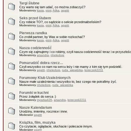
Targi ślubne
Czy warto się tam udać, co można zobaczyć?
Moderatorzy
kasia
,
piotr
,
Aśka
,
agattt
Seks przed ślubem
Czy robicie TO?, co sądzicie o seksie przedmałżeńskim?
Moderatorzy
kasia
,
piotr
,
Aśka
,
agattt
Pierwsza randka
Co zrobił partner, by Was w sobie rozkochać?
Moderatorzy
kasia
,
piotr
,
Aśka
,
agattt
Nasza codzienność
Czym się zajmujemy i co robimy, czyli nasza codzienność teraz i w przyszłośc
Moderatorzy
arsandra
,
nheledore
Pomarudzić dobra rzecz…
Czyli wszystko co nam na sercu leży i nie mamy z kim się tym podzielić.
Moderatorzy
agattt
,
nheledore
,
ruda_wiewiórka
,
koteczek2211
Forumowy Klub Uzależnionych
Nasze małe uzależnienia i wszystko to, bez czego nie potrafimy żyć.
Moderatorzy
nheledore
,
ruda_wiewiórka
Forumki w kuchni
Przez żołądek do serca :)
Moderatorzy
myszka426
,
arsandra
,
koteczek2211
Nasze Kalendarium
Urodziny, imieniny, rocznice i inne.
Moderator
agattt
Książka, film, muzyka
Co czytacie, oglądacie, słuchacie i polecacie innym.
Moderator
agattt