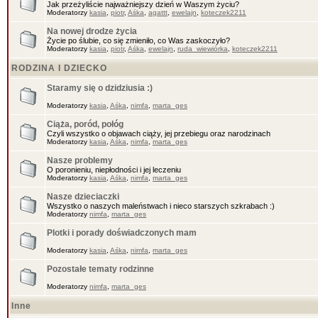
Jak przeżyliście najważniejszy dzień w Waszym życiu?
Moderatorzy
kasia
,
piotr
,
Aśka
,
agattt
,
ewelajn
,
koteczek2211
Na nowej drodze życia
Życie po ślubie, co się zmieniło, co Was zaskoczyło?
Moderatorzy
kasia
,
piotr
,
Aśka
,
ewelajn
,
ruda_wiewiórka
,
koteczek2211
RODZINA I DZIECKO
Staramy się o dzidziusia :)
Moderatorzy
kasia
,
Aśka
,
nimfa
,
marta_ges
Ciąża, poród, połóg
Czyli wszystko o objawach ciąży, jej przebiegu oraz narodzinach
Moderatorzy
kasia
,
Aśka
,
nimfa
,
marta_ges
Nasze problemy
O poronieniu, niepłodności i jej leczeniu
Moderatorzy
kasia
,
Aśka
,
nimfa
,
marta_ges
Nasze dzieciaczki
Wszystko o naszych maleństwach i nieco starszych szkrabach :)
Moderatorzy
nimfa
,
marta_ges
Plotki i porady doświadczonych mam
Moderatorzy
kasia
,
Aśka
,
nimfa
,
marta_ges
Pozostałe tematy rodzinne
Moderatorzy
nimfa
,
marta_ges
Inne