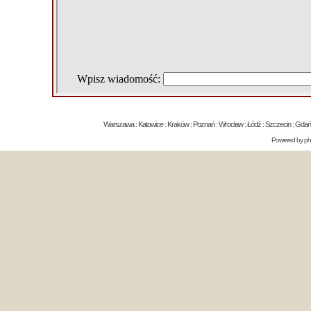
Warszawa : Katowice : Kraków : Poznań : Wrocław : Łódź : Szczecin : Gdańsk 
Powered by
p