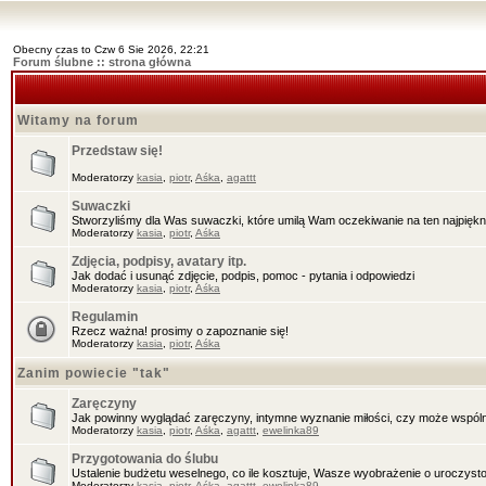
Obecny czas to Czw 6 Sie 2026, 22:21
Forum ślubne :: strona główna
Witamy na forum
Przedstaw się!
Moderatorzy
kasia
,
piotr
,
Aśka
,
agattt
Suwaczki
Stworzyliśmy dla Was suwaczki, które umilą Wam oczekiwanie na ten najpięknie
Moderatorzy
kasia
,
piotr
,
Aśka
Zdjęcia, podpisy, avatary itp.
Jak dodać i usunąć zdjęcie, podpis, pomoc - pytania i odpowiedzi
Moderatorzy
kasia
,
piotr
,
Aśka
Regulamin
Rzecz ważna! prosimy o zapoznanie się!
Moderatorzy
kasia
,
piotr
,
Aśka
Zanim powiecie "tak"
Zaręczyny
Jak powinny wyglądać zaręczyny, intymne wyznanie miłości, czy może wspóln
Moderatorzy
kasia
,
piotr
,
Aśka
,
agattt
,
ewelinka89
Przygotowania do ślubu
Ustalenie budżetu weselnego, co ile kosztuje, Wasze wyobrażenie o uroczysto
Moderatorzy
kasia
,
piotr
,
Aśka
,
agattt
,
ewelinka89