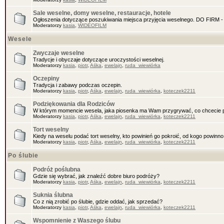
Sale weselne, domy weselne, restauracje, hotele
Ogłoszenia dotyczące poszukiwania miejsca przyjęcia weselnego. DO FIR
Moderatorzy
kasia
,
WIDEOFILM
Wesele
Zwyczaje weselne
Tradycje i obyczaje dotyczące uroczystości weselnej.
Moderatorzy
kasia
,
piotr
,
Aśka
,
ewelajn
,
ruda_wiewiórka
Oczepiny
Tradycja i zabawy podczas oczepin.
Moderatorzy
kasia
,
piotr
,
Aśka
,
ewelajn
,
ruda_wiewiórka
,
koteczek2211
Podziękowania dla Rodziców
W którym momencie wesela, jaka piosenka ma Wam przygrywać, co chcecie 
Moderatorzy
kasia
,
piotr
,
Aśka
,
ewelajn
,
ruda_wiewiórka
,
koteczek2211
Tort weselny
Kiedy na weselu podać tort weselny, kto powinień go pokroić, od kogo powinn
Moderatorzy
kasia
,
piotr
,
Aśka
,
ewelajn
,
ruda_wiewiórka
,
koteczek2211
Po ślubie
Podróż poślubna
Gdzie się wybrać, jak znaleźć dobre biuro podróży?
Moderatorzy
kasia
,
piotr
,
Aśka
,
ewelajn
,
ruda_wiewiórka
,
koteczek2211
Suknia ślubna
Co z nią zrobić po ślubie, gdzie oddać, jak sprzedać?
Moderatorzy
kasia
,
piotr
,
Aśka
,
ewelajn
,
ruda_wiewiórka
,
koteczek2211
Wspomnienie z Waszego ślubu