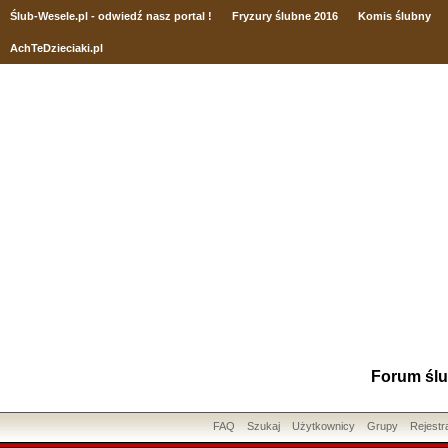
Ślub
-Wesele.pl - odwiedź nasz portal !
Fryzury ślubne 2016
Komis ślubny
AchTeDzieciaki.pl
Forum ślu
FAQ
Szukaj
Użytkownicy
Grupy
Rejestr