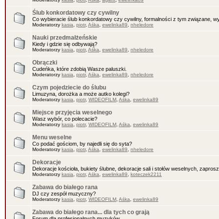
Ślub konkordatowy czy cywilny
Co wybieracie ślub konkordatowy czy cywilny, formalności z tym związane, wy
Moderatorzy
kasia
,
piotr
,
Aśka
,
ewelinka89
,
nheledore
Nauki przedmałżeńskie
Kiedy i gdzie się odbywają?
Moderatorzy
kasia
,
piotr
,
Aśka
,
ewelinka89
,
nheledore
Obrączki
Cudeńka, które zdobią Wasze paluszki.
Moderatorzy
kasia
,
piotr
,
Aśka
,
ewelinka89
,
nheledore
Czym pojedziecie do ślubu
Limuzyna, dorożka a może autko kolegi?
Moderatorzy
kasia
,
piotr
,
WIDEOFILM
,
Aśka
,
ewelinka89
Miejsce przyjęcia weselnego
Wasz wybór, co polecacie?
Moderatorzy
kasia
,
piotr
,
WIDEOFILM
,
Aśka
,
ewelinka89
Menu weselne
Co podać gościom, by najedli się do syta?
Moderatorzy
kasia
,
piotr
,
Aśka
,
ewelinka89
,
nheledore
Dekoracje
Dekoracje kościoła, bukiety ślubne, dekoracje sali i stołów weselnych, zaprosz
Moderatorzy
kasia
,
piotr
,
Aśka
,
ewelinka89
,
koteczek2211
Zabawa do białego rana
DJ czy zespół muzyczny?
Moderatorzy
kasia
,
piotr
,
WIDEOFILM
,
Aśka
,
ewelinka89
Zabawa do białego rana... dla tych co grają
Forum dla profesjonalnych muzyków