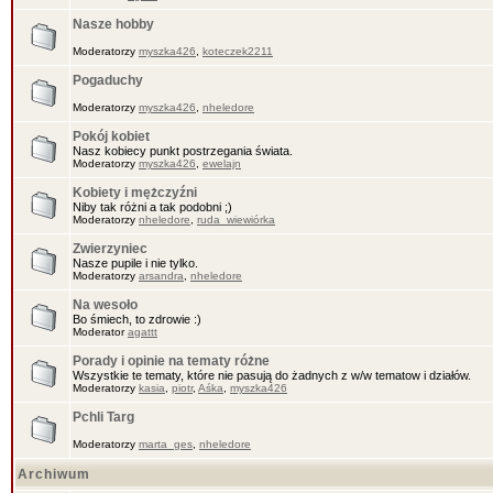
Nasze hobby
Moderatorzy
myszka426
,
koteczek2211
Pogaduchy
Moderatorzy
myszka426
,
nheledore
Pokój kobiet
Nasz kobiecy punkt postrzegania świata.
Moderatorzy
myszka426
,
ewelajn
Kobiety i mężczyźni
Niby tak różni a tak podobni ;)
Moderatorzy
nheledore
,
ruda_wiewiórka
Zwierzyniec
Nasze pupile i nie tylko.
Moderatorzy
arsandra
,
nheledore
Na wesoło
Bo śmiech, to zdrowie :)
Moderator
agattt
Porady i opinie na tematy różne
Wszystkie te tematy, które nie pasują do żadnych z w/w tematow i działów.
Moderatorzy
kasia
,
piotr
,
Aśka
,
myszka426
Pchli Targ
Moderatorzy
marta_ges
,
nheledore
Archiwum