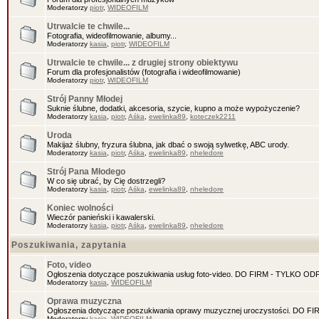
Moderatorzy
piotr
,
WIDEOFILM
Utrwalcie te chwile...
Fotografia, wideofilmowanie, albumy...
Moderatorzy
kasia
,
piotr
,
WIDEOFILM
Utrwalcie te chwile... z drugiej strony obiektywu
Forum dla profesjonalistów (fotografia i wideofilmowanie)
Moderatorzy
piotr
,
WIDEOFILM
Strój Panny Młodej
Suknie ślubne, dodatki, akcesoria, szycie, kupno a może wypożyczenie?
Moderatorzy
kasia
,
piotr
,
Aśka
,
ewelinka89
,
koteczek2211
Uroda
Makijaż ślubny, fryzura ślubna, jak dbać o swoją sylwetkę, ABC urody.
Moderatorzy
kasia
,
piotr
,
Aśka
,
ewelinka89
,
nheledore
Strój Pana Młodego
W co się ubrać, by Cię dostrzegli?
Moderatorzy
kasia
,
piotr
,
Aśka
,
ewelinka89
,
nheledore
Koniec wolności
Wieczór panieński i kawalerski.
Moderatorzy
kasia
,
piotr
,
Aśka
,
ewelinka89
,
nheledore
Poszukiwania, zapytania
Foto, video
Ogłoszenia dotyczące poszukiwania usług foto-video. DO FIRM - TYLKO O
Moderatorzy
kasia
,
WIDEOFILM
Oprawa muzyczna
Ogłoszenia dotyczące poszukiwania oprawy muzycznej uroczystości. DO 
Moderatorzy
kasia
,
WIDEOFILM