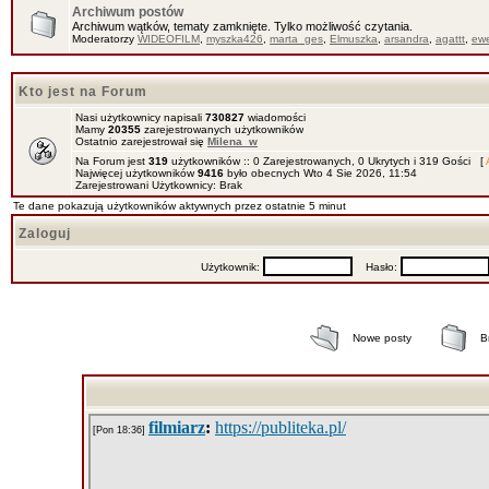
Archiwum postów
Archiwum wątków, tematy zamknięte. Tylko możliwość czytania.
Moderatorzy
WIDEOFILM
,
myszka426
,
marta_ges
,
Elmuszka
,
arsandra
,
agattt
,
ewe
Kto jest na Forum
Nasi użytkownicy napisali
730827
wiadomości
Mamy
20355
zarejestrowanych użytkowników
Ostatnio zarejestrował się
Milena_w
Na Forum jest
319
użytkowników :: 0 Zarejestrowanych, 0 Ukrytych i 319 Gości [
Najwięcej użytkowników
9416
było obecnych Wto 4 Sie 2026, 11:54
Zarejestrowani Użytkownicy: Brak
Te dane pokazują użytkowników aktywnych przez ostatnie 5 minut
Zaloguj
Użytkownik:
Hasło:
Nowe posty
B