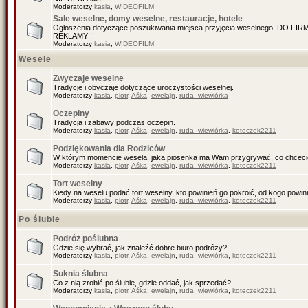
Moderatorzy
kasia
,
WIDEOFILM
Sale weselne, domy weselne, restauracje, hotele
Ogłoszenia dotyczące poszukiwania miejsca przyjęcia weselnego. DO F
REKLAMY!!!
Moderatorzy
kasia
,
WIDEOFILM
Wesele
Zwyczaje weselne
Tradycje i obyczaje dotyczące uroczystości weselnej.
Moderatorzy
kasia
,
piotr
,
Aśka
,
ewelajn
,
ruda_wiewiórka
Oczepiny
Tradycja i zabawy podczas oczepin.
Moderatorzy
kasia
,
piotr
,
Aśka
,
ewelajn
,
ruda_wiewiórka
,
koteczek2211
Podziękowania dla Rodziców
W którym momencie wesela, jaka piosenka ma Wam przygrywać, co chceci
Moderatorzy
kasia
,
piotr
,
Aśka
,
ewelajn
,
ruda_wiewiórka
,
koteczek2211
Tort weselny
Kiedy na weselu podać tort weselny, kto powinień go pokroić, od kogo pow
Moderatorzy
kasia
,
piotr
,
Aśka
,
ewelajn
,
ruda_wiewiórka
,
koteczek2211
Po ślubie
Podróż poślubna
Gdzie się wybrać, jak znaleźć dobre biuro podróży?
Moderatorzy
kasia
,
piotr
,
Aśka
,
ewelajn
,
ruda_wiewiórka
,
koteczek2211
Suknia ślubna
Co z nią zrobić po ślubie, gdzie oddać, jak sprzedać?
Moderatorzy
kasia
,
piotr
,
Aśka
,
ewelajn
,
ruda_wiewiórka
,
koteczek2211