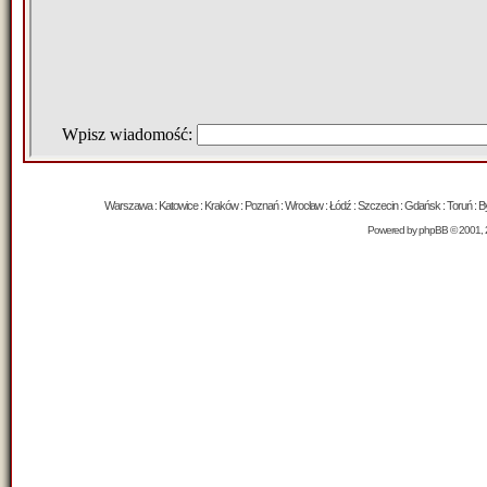
Warszawa : Katowice : Kraków : Poznań : Wrocław : Łódź : Szczecin : Gdańsk : Toruń : Byd
Powered by
phpBB
© 2001, 