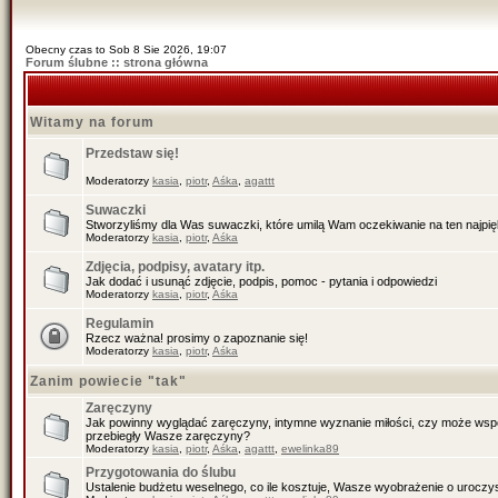
Obecny czas to Sob 8 Sie 2026, 19:07
Forum ślubne :: strona główna
Witamy na forum
Przedstaw się!
Moderatorzy
kasia
,
piotr
,
Aśka
,
agattt
Suwaczki
Stworzyliśmy dla Was suwaczki, które umilą Wam oczekiwanie na ten najpiękn
Moderatorzy
kasia
,
piotr
,
Aśka
Zdjęcia, podpisy, avatary itp.
Jak dodać i usunąć zdjęcie, podpis, pomoc - pytania i odpowiedzi
Moderatorzy
kasia
,
piotr
,
Aśka
Regulamin
Rzecz ważna! prosimy o zapoznanie się!
Moderatorzy
kasia
,
piotr
,
Aśka
Zanim powiecie "tak"
Zaręczyny
Jak powinny wyglądać zaręczyny, intymne wyznanie miłości, czy może wspól
przebiegły Wasze zaręczyny?
Moderatorzy
kasia
,
piotr
,
Aśka
,
agattt
,
ewelinka89
Przygotowania do ślubu
Ustalenie budżetu weselnego, co ile kosztuje, Wasze wyobrażenie o uroczys