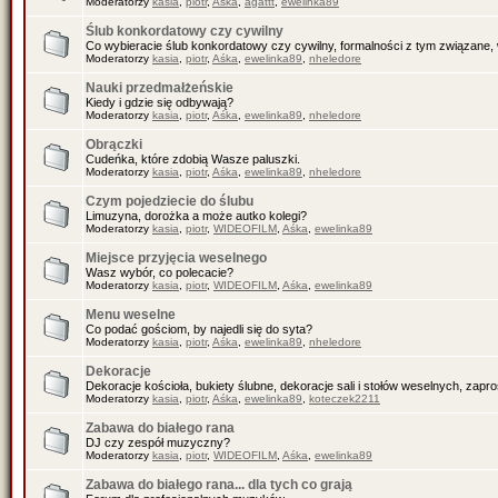
Moderatorzy
kasia
,
piotr
,
Aśka
,
agattt
,
ewelinka89
Ślub konkordatowy czy cywilny
Co wybieracie ślub konkordatowy czy cywilny, formalności z tym związane, 
Moderatorzy
kasia
,
piotr
,
Aśka
,
ewelinka89
,
nheledore
Nauki przedmałżeńskie
Kiedy i gdzie się odbywają?
Moderatorzy
kasia
,
piotr
,
Aśka
,
ewelinka89
,
nheledore
Obrączki
Cudeńka, które zdobią Wasze paluszki.
Moderatorzy
kasia
,
piotr
,
Aśka
,
ewelinka89
,
nheledore
Czym pojedziecie do ślubu
Limuzyna, dorożka a może autko kolegi?
Moderatorzy
kasia
,
piotr
,
WIDEOFILM
,
Aśka
,
ewelinka89
Miejsce przyjęcia weselnego
Wasz wybór, co polecacie?
Moderatorzy
kasia
,
piotr
,
WIDEOFILM
,
Aśka
,
ewelinka89
Menu weselne
Co podać gościom, by najedli się do syta?
Moderatorzy
kasia
,
piotr
,
Aśka
,
ewelinka89
,
nheledore
Dekoracje
Dekoracje kościoła, bukiety ślubne, dekoracje sali i stołów weselnych, zapr
Moderatorzy
kasia
,
piotr
,
Aśka
,
ewelinka89
,
koteczek2211
Zabawa do białego rana
DJ czy zespół muzyczny?
Moderatorzy
kasia
,
piotr
,
WIDEOFILM
,
Aśka
,
ewelinka89
Zabawa do białego rana... dla tych co grają