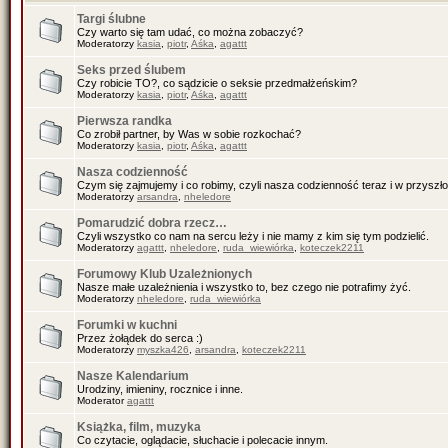
Targi ślubne
Czy warto się tam udać, co można zobaczyć?
Moderatorzy
kasia
,
piotr
,
Aśka
,
agattt
Seks przed ślubem
Czy robicie TO?, co sądzicie o seksie przedmałżeńskim?
Moderatorzy
kasia
,
piotr
,
Aśka
,
agattt
Pierwsza randka
Co zrobił partner, by Was w sobie rozkochać?
Moderatorzy
kasia
,
piotr
,
Aśka
,
agattt
Nasza codzienność
Czym się zajmujemy i co robimy, czyli nasza codzienność teraz i w przyszło
Moderatorzy
arsandra
,
nheledore
Pomarudzić dobra rzecz…
Czyli wszystko co nam na sercu leży i nie mamy z kim się tym podzielić.
Moderatorzy
agattt
,
nheledore
,
ruda_wiewiórka
,
koteczek2211
Forumowy Klub Uzależnionych
Nasze małe uzależnienia i wszystko to, bez czego nie potrafimy żyć.
Moderatorzy
nheledore
,
ruda_wiewiórka
Forumki w kuchni
Przez żołądek do serca :)
Moderatorzy
myszka426
,
arsandra
,
koteczek2211
Nasze Kalendarium
Urodziny, imieniny, rocznice i inne.
Moderator
agattt
Książka, film, muzyka
Co czytacie, oglądacie, słuchacie i polecacie innym.