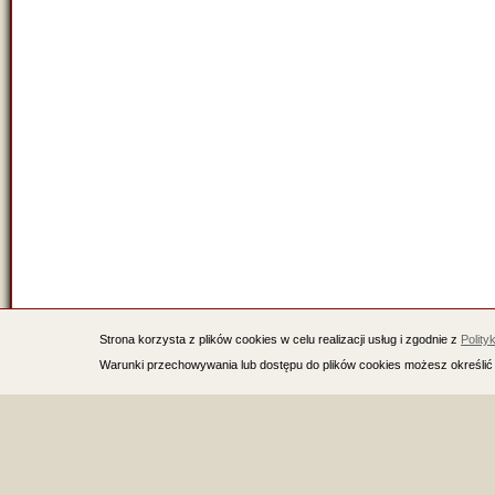
Strona korzysta z plików cookies w celu realizacji usług i zgodnie z
Polity
Warunki przechowywania lub dostępu do plików cookies możesz określić 