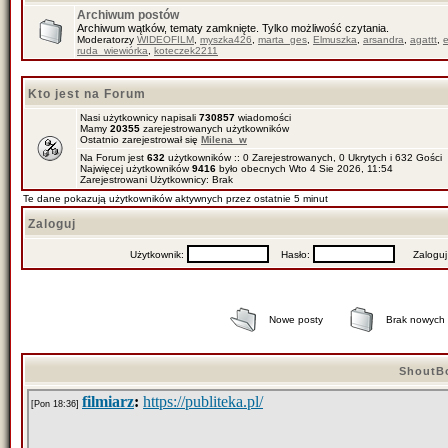
Archiwum postów
Archiwum wątków, tematy zamknięte. Tylko możliwość czytania.
Moderatorzy
WIDEOFILM
,
myszka426
,
marta_ges
,
Elmuszka
,
arsandra
,
agattt
,
ruda_wiewiórka
,
koteczek2211
Kto jest na Forum
Nasi użytkownicy napisali
730857
wiadomości
Mamy
20355
zarejestrowanych użytkowników
Ostatnio zarejestrował się
Milena_w
Na Forum jest
632
użytkowników :: 0 Zarejestrowanych, 0 Ukrytych i 632 Gości
Najwięcej użytkowników
9416
było obecnych Wto 4 Sie 2026, 11:54
Zarejestrowani Użytkownicy: Brak
Te dane pokazują użytkowników aktywnych przez ostatnie 5 minut
Zaloguj
Użytkownik:
Hasło:
Zaloguj mn
Nowe posty
Brak nowych
ShoutB