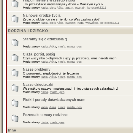
Wspomnienie z Waszego ślubu
Jak przeżyliście najważniejszy dzień w Waszym życiu?
Moderatorzy
kasia
,
piotr
,
Aśka
,
agattt
,
ewelajn
,
koteczek2211
Na nowej drodze życia
Życie po ślubie, co się zmieniło, co Was zaskoczyło?
Moderatorzy
kasia
,
piotr
,
Aśka
,
ewelajn
,
ruda_wiewiórka
,
koteczek2211
RODZINA I DZIECKO
Staramy się o dzidziusia :)
Moderatorzy
kasia
,
Aśka
,
nimfa
,
marta_ges
Ciąża, poród, połóg
Czyli wszystko o objawach ciąży, jej przebiegu oraz narodzinach
Moderatorzy
kasia
,
Aśka
,
nimfa
,
marta_ges
Nasze problemy
O poronieniu, niepłodności i jej leczeniu
Moderatorzy
kasia
,
Aśka
,
nimfa
,
marta_ges
Nasze dzieciaczki
Wszystko o naszych maleństwach i nieco starszych szkrabach :)
Moderatorzy
nimfa
,
marta_ges
Plotki i porady doświadczonych mam
Moderatorzy
kasia
,
Aśka
,
nimfa
,
marta_ges
Pozostałe tematy rodzinne
Moderatorzy
nimfa
,
marta_ges
Inne