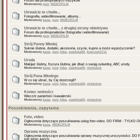
Forum dla profesjonalnych muzyków
Moderatorzy
piotr
,
WIDEOFILM
Utrwalcie te chwile...
Fotografia, wideofilmowanie, albumy...
Moderatorzy
kasia
,
piotr
,
WIDEOFILM
Utrwalcie te chwile... z drugiej strony obiektywu
Forum dla profesjonalistów (fotografia i wideofilmowanie)
Moderatorzy
piotr
,
WIDEOFILM
Strój Panny Młodej
Suknie ślubne, dodatki, akcesoria, szycie, kupno a może wypożyczenie?
Moderatorzy
kasia
,
piotr
,
Aśka
,
ewelinka89
,
koteczek2211
Uroda
Makijaż ślubny, fryzura ślubna, jak dbać o swoją sylwetkę, ABC urody.
Moderatorzy
kasia
,
piotr
,
Aśka
,
ewelinka89
,
nheledore
Strój Pana Młodego
W co się ubrać, by Cię dostrzegli?
Moderatorzy
kasia
,
piotr
,
Aśka
,
ewelinka89
,
nheledore
Koniec wolności
Wieczór panieński i kawalerski.
Moderatorzy
kasia
,
piotr
,
Aśka
,
ewelinka89
,
nheledore
Poszukiwania, zapytania
Foto, video
Ogłoszenia dotyczące poszukiwania usług foto-video. DO FIRM - TYLKO
Moderatorzy
kasia
,
WIDEOFILM
Oprawa muzyczna
Ogłoszenia dotyczące poszukiwania oprawy muzycznej uroczystości. D
NIE REKLAMY!!!