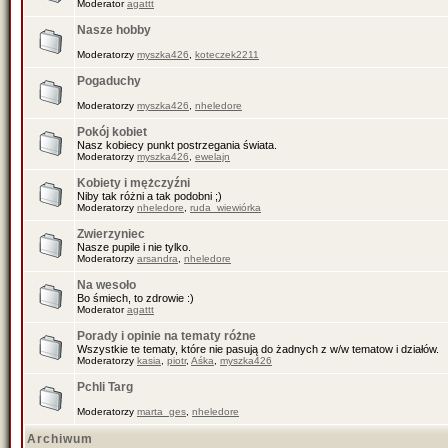
Moderator
agattt
Nasze hobby
Moderatorzy
myszka426
,
koteczek2211
Pogaduchy
Moderatorzy
myszka426
,
nheledore
Pokój kobiet
Nasz kobiecy punkt postrzegania świata.
Moderatorzy
myszka426
,
ewelajn
Kobiety i mężczyźni
Niby tak różni a tak podobni ;)
Moderatorzy
nheledore
,
ruda_wiewiórka
Zwierzyniec
Nasze pupile i nie tylko.
Moderatorzy
arsandra
,
nheledore
Na wesoło
Bo śmiech, to zdrowie :)
Moderator
agattt
Porady i opinie na tematy różne
Wszystkie te tematy, które nie pasują do żadnych z w/w tematow i działów.
Moderatorzy
kasia
,
piotr
,
Aśka
,
myszka426
Pchli Targ
Moderatorzy
marta_ges
,
nheledore
Archiwum