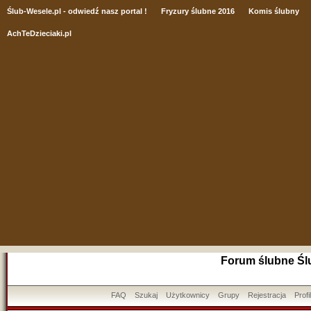
Ślub
-Wesele.pl - odwiedź nasz portal !
Fryzury ślubne 2016
Komis ślubny
AchTeDzieciaki.pl
Forum ślubne Śl
FAQ
Szukaj
Użytkownicy
Grupy
Rejestracja
Profil