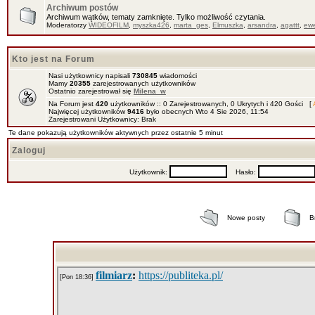
Archiwum postów
Archiwum wątków, tematy zamknięte. Tylko możliwość czytania.
Moderatorzy
WIDEOFILM
,
myszka426
,
marta_ges
,
Elmuszka
,
arsandra
,
agattt
,
ewe
Kto jest na Forum
Nasi użytkownicy napisali
730845
wiadomości
Mamy
20355
zarejestrowanych użytkowników
Ostatnio zarejestrował się
Milena_w
Na Forum jest
420
użytkowników :: 0 Zarejestrowanych, 0 Ukrytych i 420 Gości [
Najwięcej użytkowników
9416
było obecnych Wto 4 Sie 2026, 11:54
Zarejestrowani Użytkownicy: Brak
Te dane pokazują użytkowników aktywnych przez ostatnie 5 minut
Zaloguj
Użytkownik:
Hasło:
Nowe posty
B