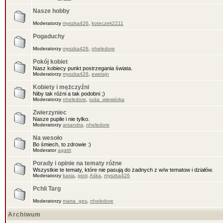
Nasze hobby
Moderatorzy
myszka426
,
koteczek2211
Pogaduchy
Moderatorzy
myszka426
,
nheledore
Pokój kobiet
Nasz kobiecy punkt postrzegania świata.
Moderatorzy
myszka426
,
ewelajn
Kobiety i mężczyźni
Niby tak różni a tak podobni ;)
Moderatorzy
nheledore
,
ruda_wiewiórka
Zwierzyniec
Nasze pupile i nie tylko.
Moderatorzy
arsandra
,
nheledore
Na wesoło
Bo śmiech, to zdrowie :)
Moderator
agattt
Porady i opinie na tematy różne
Wszystkie te tematy, które nie pasują do żadnych z w/w tematow i działów.
Moderatorzy
kasia
,
piotr
,
Aśka
,
myszka426
Pchli Targ
Moderatorzy
marta_ges
,
nheledore
Archiwum