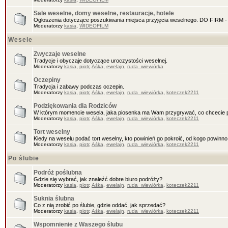
Sale weselne, domy weselne, restauracje, hotele
Ogłoszenia dotyczące poszukiwania miejsca przyjęcia weselnego. DO FIR
Moderatorzy
kasia
,
WIDEOFILM
Wesele
Zwyczaje weselne
Tradycje i obyczaje dotyczące uroczystości weselnej.
Moderatorzy
kasia
,
piotr
,
Aśka
,
ewelajn
,
ruda_wiewiórka
Oczepiny
Tradycja i zabawy podczas oczepin.
Moderatorzy
kasia
,
piotr
,
Aśka
,
ewelajn
,
ruda_wiewiórka
,
koteczek2211
Podziękowania dla Rodziców
W którym momencie wesela, jaka piosenka ma Wam przygrywać, co chcecie 
Moderatorzy
kasia
,
piotr
,
Aśka
,
ewelajn
,
ruda_wiewiórka
,
koteczek2211
Tort weselny
Kiedy na weselu podać tort weselny, kto powinień go pokroić, od kogo powinn
Moderatorzy
kasia
,
piotr
,
Aśka
,
ewelajn
,
ruda_wiewiórka
,
koteczek2211
Po ślubie
Podróż poślubna
Gdzie się wybrać, jak znaleźć dobre biuro podróży?
Moderatorzy
kasia
,
piotr
,
Aśka
,
ewelajn
,
ruda_wiewiórka
,
koteczek2211
Suknia ślubna
Co z nią zrobić po ślubie, gdzie oddać, jak sprzedać?
Moderatorzy
kasia
,
piotr
,
Aśka
,
ewelajn
,
ruda_wiewiórka
,
koteczek2211
Wspomnienie z Waszego ślubu