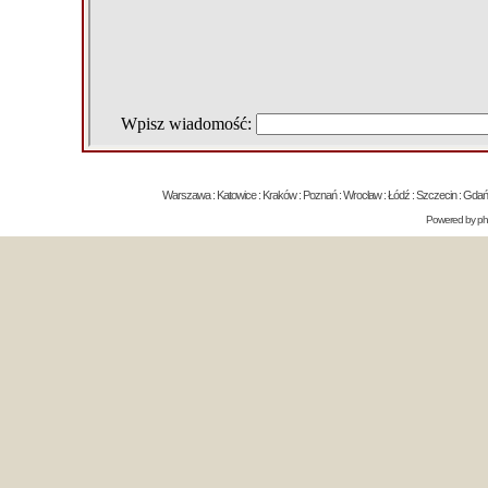
Warszawa : Katowice : Kraków : Poznań : Wrocław : Łódź : Szczecin : Gdańsk 
Powered by
p