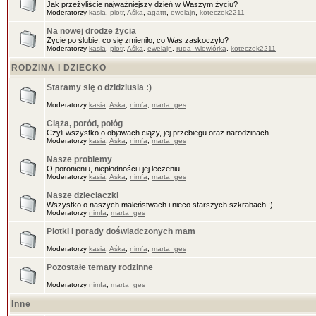
Jak przeżyliście najważniejszy dzień w Waszym życiu?
Moderatorzy
kasia
,
piotr
,
Aśka
,
agattt
,
ewelajn
,
koteczek2211
Na nowej drodze życia
Życie po ślubie, co się zmieniło, co Was zaskoczyło?
Moderatorzy
kasia
,
piotr
,
Aśka
,
ewelajn
,
ruda_wiewiórka
,
koteczek2211
RODZINA I DZIECKO
Staramy się o dzidziusia :)
Moderatorzy
kasia
,
Aśka
,
nimfa
,
marta_ges
Ciąża, poród, połóg
Czyli wszystko o objawach ciąży, jej przebiegu oraz narodzinach
Moderatorzy
kasia
,
Aśka
,
nimfa
,
marta_ges
Nasze problemy
O poronieniu, niepłodności i jej leczeniu
Moderatorzy
kasia
,
Aśka
,
nimfa
,
marta_ges
Nasze dzieciaczki
Wszystko o naszych maleństwach i nieco starszych szkrabach :)
Moderatorzy
nimfa
,
marta_ges
Plotki i porady doświadczonych mam
Moderatorzy
kasia
,
Aśka
,
nimfa
,
marta_ges
Pozostałe tematy rodzinne
Moderatorzy
nimfa
,
marta_ges
Inne