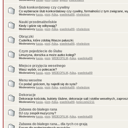
Ślub konkordatowy czy cywilny
Co wybieracie ślub konkordatowy czy cywilny, formalności z tym związane, wy
Moderatorzy
kasia
,
piotr
,
Aśka
,
ewelinka89
,
nheledore
Nauki przedmałżeńskie
Kiedy i gdzie się odbywają?
Moderatorzy
kasia
,
piotr
,
Aśka
,
ewelinka89
,
nheledore
Obrączki
Cudeńka, które zdobią Wasze paluszki.
Moderatorzy
kasia
,
piotr
,
Aśka
,
ewelinka89
,
nheledore
Czym pojedziecie do ślubu
Limuzyna, dorożka a może autko kolegi?
Moderatorzy
kasia
,
piotr
,
WIDEOFILM
,
Aśka
,
ewelinka89
Miejsce przyjęcia weselnego
Wasz wybór, co polecacie?
Moderatorzy
kasia
,
piotr
,
WIDEOFILM
,
Aśka
,
ewelinka89
Menu weselne
Co podać gościom, by najedli się do syta?
Moderatorzy
kasia
,
piotr
,
Aśka
,
ewelinka89
,
nheledore
Dekoracje
Dekoracje kościoła, bukiety ślubne, dekoracje sali i stołów weselnych, zaprosz
Moderatorzy
kasia
,
piotr
,
Aśka
,
ewelinka89
,
koteczek2211
Zabawa do białego rana
DJ czy zespół muzyczny?
Moderatorzy
kasia
,
piotr
,
WIDEOFILM
,
Aśka
,
ewelinka89
Zabawa do białego rana... dla tych co grają
Forum dla profesjonalnych muzyków