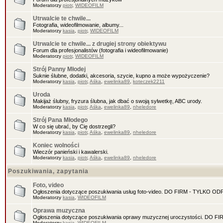
Moderatorzy
piotr
,
WIDEOFILM
Utrwalcie te chwile...
Fotografia, wideofilmowanie, albumy...
Moderatorzy
kasia
,
piotr
,
WIDEOFILM
Utrwalcie te chwile... z drugiej strony obiektywu
Forum dla profesjonalistów (fotografia i wideofilmowanie)
Moderatorzy
piotr
,
WIDEOFILM
Strój Panny Młodej
Suknie ślubne, dodatki, akcesoria, szycie, kupno a może wypożyczenie?
Moderatorzy
kasia
,
piotr
,
Aśka
,
ewelinka89
,
koteczek2211
Uroda
Makijaż ślubny, fryzura ślubna, jak dbać o swoją sylwetkę, ABC urody.
Moderatorzy
kasia
,
piotr
,
Aśka
,
ewelinka89
,
nheledore
Strój Pana Młodego
W co się ubrać, by Cię dostrzegli?
Moderatorzy
kasia
,
piotr
,
Aśka
,
ewelinka89
,
nheledore
Koniec wolności
Wieczór panieński i kawalerski.
Moderatorzy
kasia
,
piotr
,
Aśka
,
ewelinka89
,
nheledore
Poszukiwania, zapytania
Foto, video
Ogłoszenia dotyczące poszukiwania usług foto-video. DO FIRM - TYLKO O
Moderatorzy
kasia
,
WIDEOFILM
Oprawa muzyczna
Ogłoszenia dotyczące poszukiwania oprawy muzycznej uroczystości. DO 
Moderatorzy
kasia
,
WIDEOFILM