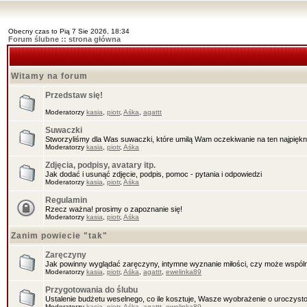
Obecny czas to Pią 7 Sie 2026, 18:34
Forum ślubne :: strona główna
Witamy na forum
Przedstaw się!
Moderatorzy
kasia
,
piotr
,
Aśka
,
agattt
Suwaczki
Stworzyliśmy dla Was suwaczki, które umilą Wam oczekiwanie na ten najpięknie
Moderatorzy
kasia
,
piotr
,
Aśka
Zdjęcia, podpisy, avatary itp.
Jak dodać i usunąć zdjęcie, podpis, pomoc - pytania i odpowiedzi
Moderatorzy
kasia
,
piotr
,
Aśka
Regulamin
Rzecz ważna! prosimy o zapoznanie się!
Moderatorzy
kasia
,
piotr
,
Aśka
Zanim powiecie "tak"
Zaręczyny
Jak powinny wyglądać zaręczyny, intymne wyznanie miłości, czy może wspóln
Moderatorzy
kasia
,
piotr
,
Aśka
,
agattt
,
ewelinka89
Przygotowania do ślubu
Ustalenie budżetu weselnego, co ile kosztuje, Wasze wyobrażenie o uroczysto
Moderatorzy
kasia
,
piotr
,
Aśka
,
agattt
,
ewelinka89