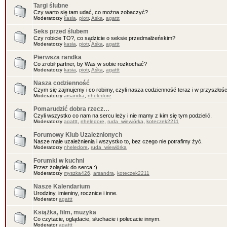
Targi ślubne
Czy warto się tam udać, co można zobaczyć?
Moderatorzy
kasia
,
piotr
,
Aśka
,
agattt
Seks przed ślubem
Czy robicie TO?, co sądzicie o seksie przedmałżeńskim?
Moderatorzy
kasia
,
piotr
,
Aśka
,
agattt
Pierwsza randka
Co zrobił partner, by Was w sobie rozkochać?
Moderatorzy
kasia
,
piotr
,
Aśka
,
agattt
Nasza codzienność
Czym się zajmujemy i co robimy, czyli nasza codzienność teraz i w przyszłośc
Moderatorzy
arsandra
,
nheledore
Pomarudzić dobra rzecz…
Czyli wszystko co nam na sercu leży i nie mamy z kim się tym podzielić.
Moderatorzy
agattt
,
nheledore
,
ruda_wiewiórka
,
koteczek2211
Forumowy Klub Uzależnionych
Nasze małe uzależnienia i wszystko to, bez czego nie potrafimy żyć.
Moderatorzy
nheledore
,
ruda_wiewiórka
Forumki w kuchni
Przez żołądek do serca :)
Moderatorzy
myszka426
,
arsandra
,
koteczek2211
Nasze Kalendarium
Urodziny, imieniny, rocznice i inne.
Moderator
agattt
Książka, film, muzyka
Co czytacie, oglądacie, słuchacie i polecacie innym.
Moderator
agattt