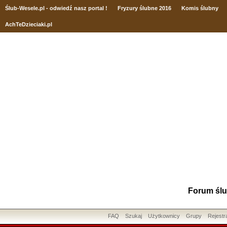
Ślub
-Wesele.pl - odwiedź nasz portal !
Fryzury ślubne 2016
Komis ślubny
AchTeDzieciaki.pl
Forum ślu
FAQ
Szukaj
Użytkownicy
Grupy
Rejestr